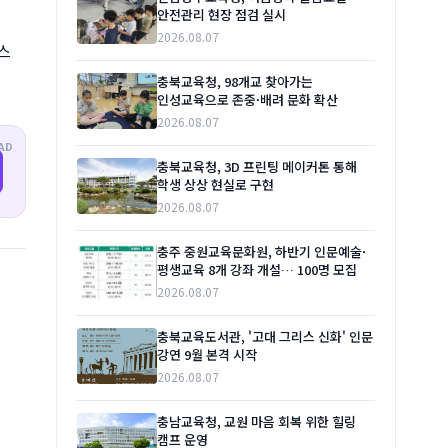
안전관리 현장 점검 실시
2026.08.07
맥스
충북교육청, 98개교 찾아가는
인성교육으로 존중·배려 문화 확산
2026.08.07
AD
충북교육청, 3D 프린팅 메이커톤 통해
학생 상상 현실로 구현
2026.08.07
충주 중원교육문화원, 하반기 인문예술·
평생교육 8개 강좌 개설… 100명 모집
2026.08.07
충북교육도서관, '고대 그리스 신화' 인문
강연 9월 본격 시작
2026.08.07
충남교육청, 교원 마음 회복 위한 힐링
캠프 운영