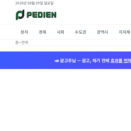
2026년 08월 09일 일요일
정치
경제
사회
수도권
광역시
지자체
홈
>
연예
📣 광고주님 — 광고, 하기 전에
효과를 먼