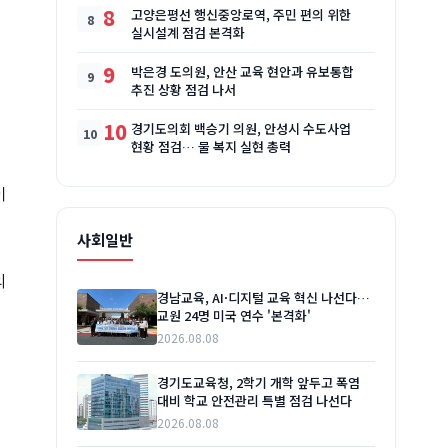
8
고양은평선 행신중앙로역, 주민 편의 위한
실시설계 점검 본격화
9
박은경 도의원, 안산 교육 현안과 유보통합
추진 상황 점검 나서
10
경기도의회 백승기 의원, 안성시 수도사업
현황 점검… 물 복지 실현 총력
이
사회일반
의
경남교육, AI·디지털 교육 혁신 나선다…
교원 24명 미국 연수 '본격화'
2026.08.08
경기도교육청, 2학기 개학 앞두고 폭염
대비 학교 안전관리 특별 점검 나선다
2026.08.08