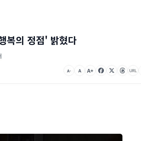
'행복의 정점' 밝혔다
개
A+
A
URL
A-