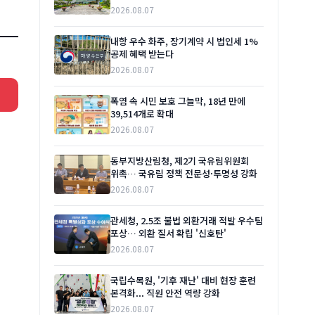
2026.08.07
내항 우수 화주, 장기계약 시 법인세 1%
공제 혜택 받는다
2026.08.07
폭염 속 시민 보호 그늘막, 18년 만에
39,514개로 확대
2026.08.07
동부지방산림청, 제2기 국유림위원회
위촉… 국유림 정책 전문성·투명성 강화
2026.08.07
관세청, 2.5조 불법 외환거래 적발 우수팀
포상… 외환 질서 확립 '신호탄'
2026.08.07
국립수목원, '기후 재난' 대비 현장 훈련
본격화... 직원 안전 역량 강화
2026.08.07