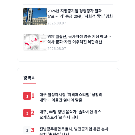
2026년 지방공기업 경영평가 결과
발표…'가' 등급 20곳, '사회적 책임' 강화
2026.08.07
영암 월출산, 국가지정 명승 지정 예고…
역사·문화·자연 어우러진 복합유산
2026.08.07
광역시
1
대구 칠성야시장 '야맥페스티벌' 성황리
개막… 이틀간 열대야 탈출
2
대구, 88명 청년 음악가 ‘솔라시안 유스
오케스트라’로 하나 되다
3
전남광주통합특별시, 발전공기업 통합 본사
유치 '총력전' 나서