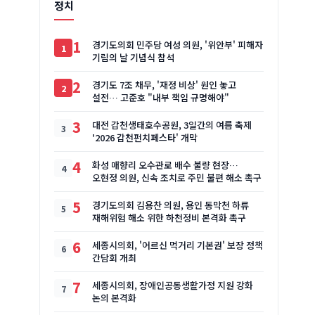
정치
1
경기도의회 민주당 여성 의원, '위안부' 피해자
기림의 날 기념식 참석
2
경기도 7조 채무, '재정 비상' 원인 놓고
설전… 고준호 "내부 책임 규명해야"
3
대전 갑천생태호수공원, 3일간의 여름 축제
'2026 갑천펀치페스타' 개막
4
화성 매향리 오수관로 배수 불량 현장…
오현정 의원, 신속 조치로 주민 불편 해소 촉구
5
경기도의회 김용찬 의원, 용인 동막천 하류
재해위험 해소 위한 하천정비 본격화 촉구
6
세종시의회, '어르신 먹거리 기본권' 보장 정책
간담회 개최
7
세종시의회, 장애인공동생활가정 지원 강화
논의 본격화