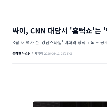
싸이, CNN 대담서 '흠뻑쇼'는 
K팝 새 역사 쓴 '강남스타일' 비화와 창작 고뇌도 공
온라인 뉴스팀
기자
입력 2026-05-11 09:13:05