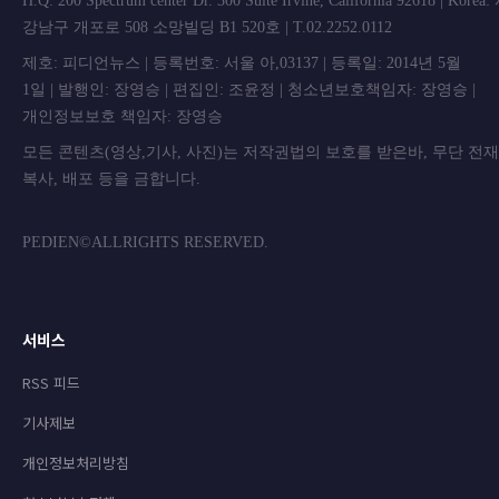
H.Q: 200 Spectrum center Dr. 300 Suite Irvine, California 92618 | Korea
강남구 개포로 508 소망빌딩 B1 520호 | T.02.2252.0112
제호: 피디언뉴스 | 등록번호: 서울 아,03137 | 등록일: 2014년 5월
1일 | 발행인: 장영승 | 편집인: 조윤정 | 청소년보호책임자: 장영승 |
개인정보보호 책임자: 장영승
모든 콘텐츠(영상,기사, 사진)는 저작권법의 보호를 받은바, 무단 전
복사, 배포 등을 금합니
PEDIEN©ALLRIGHTS RESERVED.
서비스
RSS 피드
기사제보
개인정보처리방침