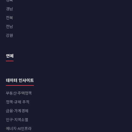
경남
전북
전남
강원
연예
데이터 인사이트
부동산·주택정책
정책·규제 추적
금융·가계경제
인구·지역소멸
에너지·AI인프라