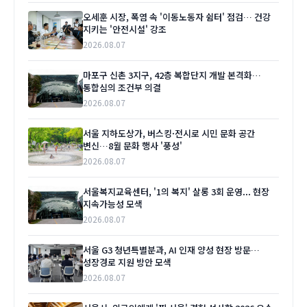
오세훈 시장, 폭염 속 '이동노동자 쉼터' 점검… 건강
지키는 '안전시설' 강조
2026.08.07
마포구 신촌 3지구, 42층 복합단지 개발 본격화…
통합심의 조건부 의결
2026.08.07
서울 지하도상가, 버스킹·전시로 시민 문화 공간
변신…8월 문화 행사 '풍성'
2026.08.07
서울복지교육센터, '1의 복지' 살롱 3회 운영... 현장
지속가능성 모색
2026.08.07
서울 G3 청년특별분과, AI 인재 양성 현장 방문…
성장경로 지원 방안 모색
2026.08.07