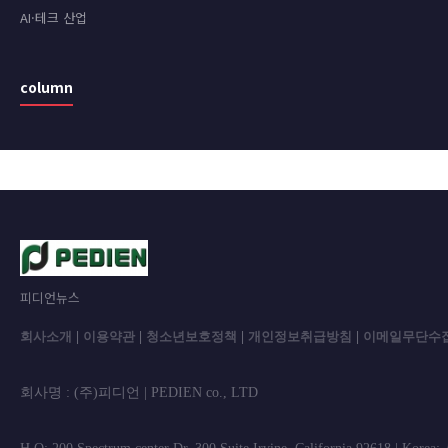
AI·테크 산업
column
피디언뉴스
회사소개
|
이용약관
|
청소년보호정책
|
개인정보취급방침
|
이메일무단수
회사명 : (주)피디언 | PEDIEN co., L