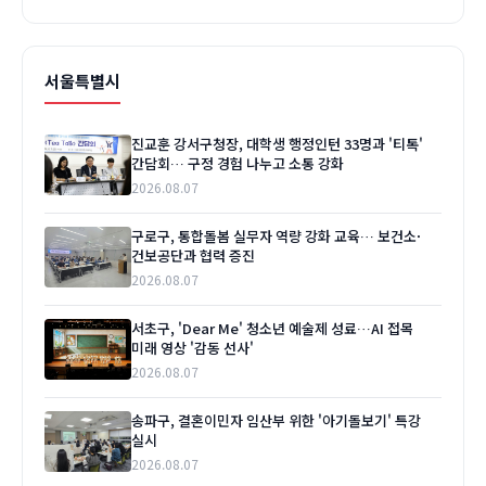
서울특별시
진교훈 강서구청장, 대학생 행정인턴 33명과 '티톡'
간담회… 구정 경험 나누고 소통 강화
2026.08.07
구로구, 통합돌봄 실무자 역량 강화 교육… 보건소·
건보공단과 협력 증진
2026.08.07
서초구, 'Dear Me' 청소년 예술제 성료…AI 접목
미래 영상 '감동 선사'
2026.08.07
송파구, 결혼이민자 임산부 위한 '아기돌보기' 특강
실시
2026.08.07