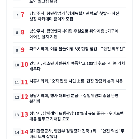
도약 밑그림 완성
7
남양주시, 청년창업가 '경제독립사관학교' 첫발… 자산
성장 아카데미 참여자 모집
8
남양주시, 광명엔지니어링 후원으로 취약계층 3가구에
에어컨 설치 지원
9
파주시의회, 여름 물놀이장 3곳 현장 점검…“안전 최우선”
10
안양시, 청소년 자원봉사 여름학교 108명 수료…나눔 가치
배우다
11
시흥시의회, '오직 민생·시민 소통' 현장 간담회 본격 시동
12
성남시의회, 행사 대표권 분담… 상임위원회 중심 운영
본격화
13
성남시, 남위례역 트램광장 1879㎡ 규모 준공… 위례트램
개통 앞두고 기대감 고조
14
경기관광공사, 행안부 경영평가 전국 1위… '안전·혁신' 두
마리 토끼 잡았다