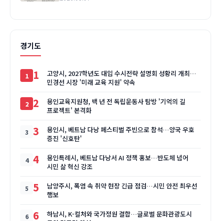
경기도
1
고양시, 2027학년도 대입 수시전략 설명회 성황리 개최…
민경선 시장 '미래 교육 지원' 약속
2
용인교육지원청, 백 년 전 독립운동사 탐방 '기억의 길
프로젝트' 본격화
3
용인시, 베트남 다낭 페스티벌 주빈으로 참석…양국 우호
증진 '신호탄'
4
용인특례시, 베트남 다낭서 AI 정책 홍보…반도체 넘어
시민 삶 혁신 강조
5
남양주시, 폭염 속 취약 현장 긴급 점검…시민 안전 최우선
행보
6
하남시, K-컬처와 국가정원 결합…글로벌 문화관광도시