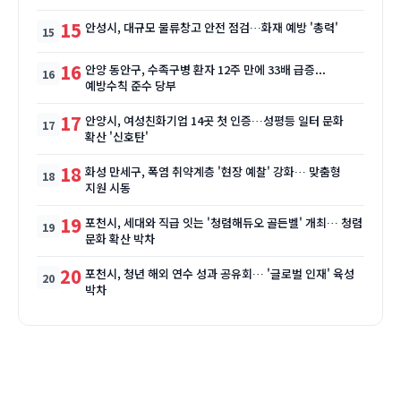
15
안성시, 대규모 물류창고 안전 점검…화재 예방 '총력'
16
안양 동안구, 수족구병 환자 12주 만에 33배 급증...
예방수칙 준수 당부
17
안양시, 여성친화기업 14곳 첫 인증…성평등 일터 문화
확산 '신호탄'
18
화성 만세구, 폭염 취약계층 '현장 예찰' 강화… 맞춤형
지원 시동
19
포천시, 세대와 직급 잇는 '청렴해듀오 골든벨' 개최… 청렴
문화 확산 박차
20
포천시, 청년 해외 연수 성과 공유회… '글로벌 인재' 육성
박차