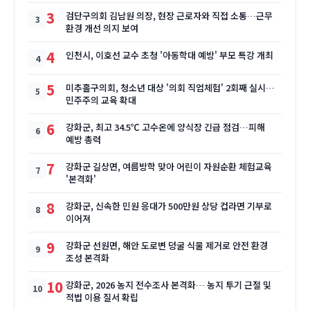
3
검단구의회 김남원 의장, 현장 근로자와 직접 소통…근무
환경 개선 의지 보여
4
인천시, 이호선 교수 초청 '아동학대 예방' 부모 특강 개최
5
미추홀구의회, 청소년 대상 '의회 직업체험' 2회째 실시…
민주주의 교육 확대
6
강화군, 최고 34.5℃ 고수온에 양식장 긴급 점검…피해
예방 총력
7
강화군 길상면, 여름방학 맞아 어린이 자원순환 체험교육
'본격화'
8
강화군, 신속한 민원 응대가 500만원 상당 컵라면 기부로
이어져
9
강화군 선원면, 해안 도로변 덩굴 식물 제거로 안전 환경
조성 본격화
10
강화군, 2026 농지 전수조사 본격화… 농지 투기 근절 및
적법 이용 질서 확립