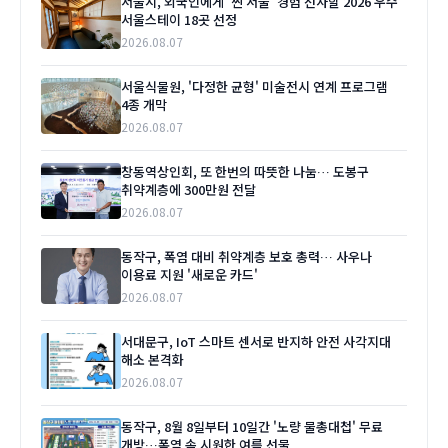
서울시, 외국인에게 '찐 서울' 경험 선사할 2026 우수
서울스테이 18곳 선정
2026.08.07
서울식물원, '다정한 균형' 미술전시 연계 프로그램
4종 개막
2026.08.07
창동역상인회, 또 한번의 따뜻한 나눔… 도봉구
취약계층에 300만원 전달
2026.08.07
동작구, 폭염 대비 취약계층 보호 총력… 사우나
이용료 지원 '새로운 카드'
2026.08.07
서대문구, IoT 스마트 센서로 반지하 안전 사각지대
해소 본격화
2026.08.07
동작구, 8월 8일부터 10일간 '노량 물총대첩' 무료
개방…폭염 속 시원한 여름 선물