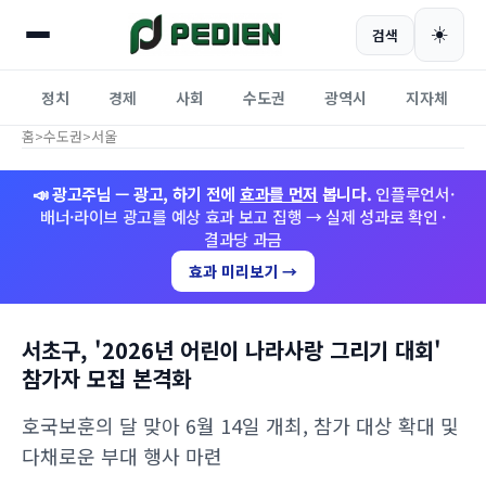
☀️
검색
정치
경제
사회
수도권
광역시
지자체
홈
>
수도권
>
서울
📣 광고주님 — 광고, 하기 전에
효과를 먼저
봅니다.
인플루언서·
배너·라이브 광고를 예상 효과 보고 집행 → 실제 성과로 확인 ·
결과당 과금
효과 미리보기 →
서초구, '2026년 어린이 나라사랑 그리기 대회'
참가자 모집 본격화
호국보훈의 달 맞아 6월 14일 개최, 참가 대상 확대 및
다채로운 부대 행사 마련