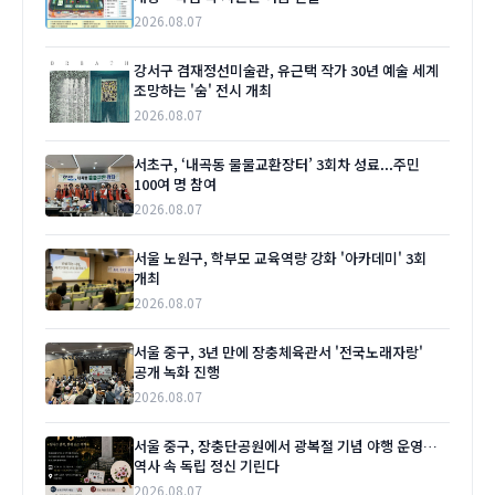
2026.08.07
강서구 겸재정선미술관, 유근택 작가 30년 예술 세계
조망하는 '숨' 전시 개최
2026.08.07
서초구, ‘내곡동 물물교환장터’ 3회차 성료...주민
100여 명 참여
2026.08.07
서울 노원구, 학부모 교육역량 강화 '아카데미' 3회
개최
2026.08.07
서울 중구, 3년 만에 장충체육관서 '전국노래자랑'
공개 녹화 진행
2026.08.07
서울 중구, 장충단공원에서 광복절 기념 야행 운영…
역사 속 독립 정신 기린다
2026.08.07