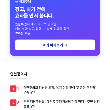
📣 광고주님
광고, 하기 전에
효과를 먼저 봅니다.
인플루언서·배너·라이브 광고를
예상 효과 보고 집행 → 실제 성과로 확인
결과당 과금
효과 미리보기 →
인천광역시
1
검단구의회 김남원 의장, 복지 현장 찾아 '촘촘한 안전망'
구축 강조
2
인천 검단구의회, 마전동 무더위쉼터 현장 점검…주민 안전
점검 강화