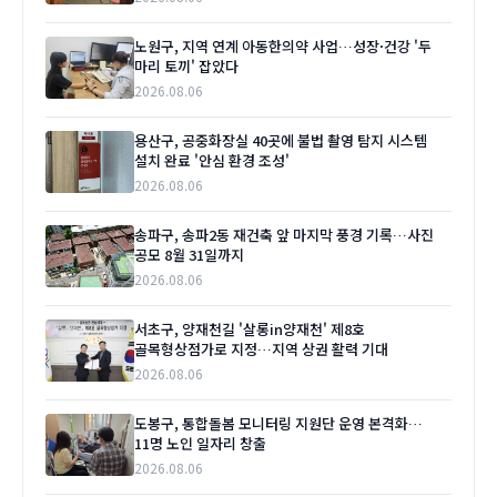
노원구, 지역 연계 아동한의약 사업…성장·건강 '두
마리 토끼' 잡았다
2026.08.06
용산구, 공중화장실 40곳에 불법 촬영 탐지 시스템
설치 완료 '안심 환경 조성'
2026.08.06
송파구, 송파2동 재건축 앞 마지막 풍경 기록…사진
공모 8월 31일까지
2026.08.06
서초구, 양재천길 '살롱in양재천' 제8호
골목형상점가로 지정…지역 상권 활력 기대
2026.08.06
도봉구, 통합돌봄 모니터링 지원단 운영 본격화…
11명 노인 일자리 창출
2026.08.06