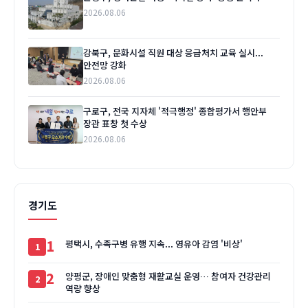
2026.08.06
강북구, 문화시설 직원 대상 응급처치 교육 실시...
안전망 강화
2026.08.06
구로구, 전국 지자체 '적극행정' 종합평가서 행안부
장관 표창 첫 수상
2026.08.06
경기도
1
평택시, 수족구병 유행 지속... 영유아 감염 '비상'
2
양평군, 장애인 맞춤형 재활교실 운영… 참여자 건강관리
역량 향상