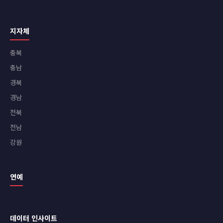
지자체
충북
충남
경북
경남
전북
전남
강원
연예
데이터 인사이트