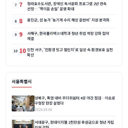
7
청라호수도서관, 장애인 독서문화 프로그램 2년 연속
선정… '책이음 손말' 운영 확대
8
옹진군, 섬 농가 '농기계 수리 해상 운반비' 지원 본격화
9
서해구, 한국폴리텍Ⅱ대학과 청년 취업 역량 강화 협약
체결
10
인천 서구, '친환경 빙고 챌린지'로 일상 속 환경보호 실천
확산
서울특별시
성북구, 폭염 대비 무더위쉼터 4곳 야간 점검…이승로
구청장 현장 살폈다
2026.08.06
서대문구, 현대이지웰 2천만원 후원금으로 청년 자립
지원 강화