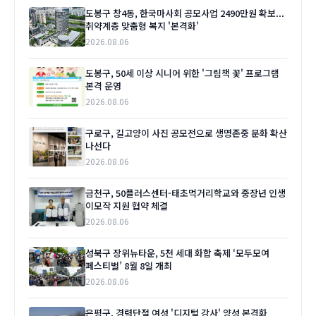
도봉구 창4동, 한국마사회 공모사업 2490만원 확보...
취약계층 맞춤형 복지 '본격화'
2026.08.06
도봉구, 50세 이상 시니어 위한 '그림책 꽃' 프로그램
본격 운영
2026.08.06
구로구, 길고양이 사진 공모전으로 생명존중 문화 확산
나선다
2026.08.06
금천구, 50플러스센터-태초먹거리학교와 중장년 인생
이모작 지원 협약 체결
2026.08.06
성북구 장위뉴타운, 5천 세대 화합 축제 ‘모두모여
페스티벌’ 8월 8일 개최
2026.08.06
은평구, 경력단절 여성 '디지털 강사' 양성 본격화