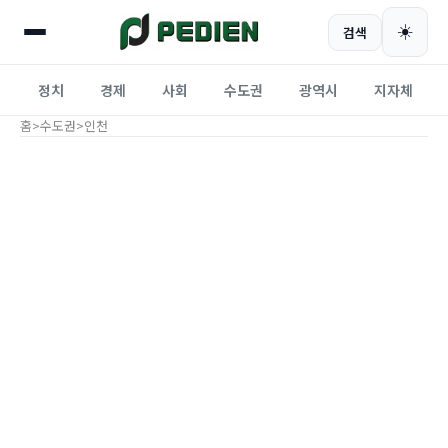
☀️
검색
정치
경제
사회
수도권
광역시
지자체
홈
>
수도권
>
인천