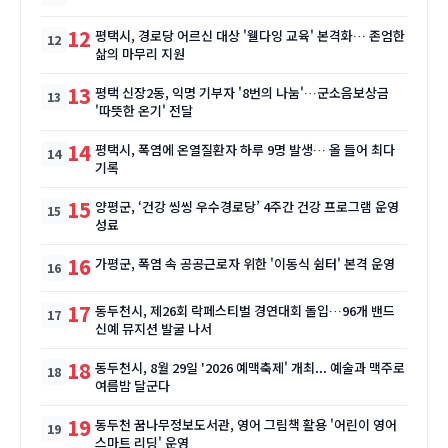
12
평택시, 경로당 어르신 대상 '웰다잉 교육' 본격화… 존엄한
삶의 마무리 지원
13
평택 신장2동, 익명 기부자 '8번의 나눔'…군소음보상금
'따뜻한 온기' 전달
14
평택시, 폭염에 온열질환자 하루 9명 발생… 올 들어 최다
기록
15
양평군, ‘건강 씽씽 우수경로당’ 4주간 건강 프로그램 운영
성료
16
가평군, 폭염 속 공공근로자 위한 '이동식 쉼터' 본격 운영
17
동두천시, 제26회 락페스티벌 경연대회 돌입…96개 밴드
신예 뮤지션 발굴 나서
18
동두천시, 8월 29일 '2026 예맥축제' 개최... 예술과 맥주로
여름밤 달군다
19
동두천 꿈나무정보도서관, 영어 그림책 활용 '어린이 영어
스마트 리딩' 운영