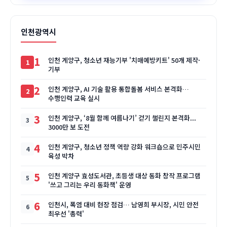
인천광역시
1
인천 계양구, 청소년 재능기부 '치매예방키트' 50개 제작·
기부
2
인천 계양구, AI 기술 활용 통합돌봄 서비스 본격화…
수행인력 교육 실시
3
인천 계양구, ‘8월 함께 여름나기’ 걷기 챌린지 본격화...
3000만 보 도전
4
인천 계양구, 청소년 정책 역량 강화 워크숍으로 민주시민
육성 박차
5
인천 계양구 효성도서관, 초등생 대상 동화 창작 프로그램
'쓰고 그리는 우리 동화책' 운영
6
인천시, 폭염 대비 현장 점검… 남영희 부시장, 시민 안전
최우선 '총력'