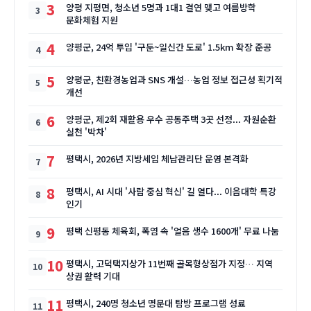
3
양평 지평면, 청소년 5명과 1대1 결연 맺고 여름방학
문화체험 지원
4
양평군, 24억 투입 '구둔~일신간 도로' 1.5km 확장 준공
5
양평군, 친환경농업과 SNS 개설…농업 정보 접근성 획기적
개선
6
양평군, 제2회 재활용 우수 공동주택 3곳 선정... 자원순환
실천 '박차'
7
평택시, 2026년 지방세입 체납관리단 운영 본격화
8
평택시, AI 시대 '사람 중심 혁신' 길 열다... 이음대학 특강
인기
9
평택 신평동 체육회, 폭염 속 '얼음 생수 1600개' 무료 나눔
10
평택시, 고덕택지상가 11번째 골목형상점가 지정… 지역
상권 활력 기대
11
평택시, 240명 청소년 명문대 탐방 프로그램 성료