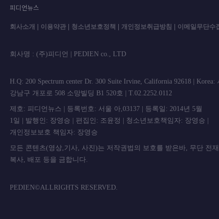
피디언뉴스
회사소개
|
이용약관
|
청소년보호정책
|
개인정보취급방침
|
이메일무단수
회사명 : (주)피디언 | PEDIEN co., L
H.Q: 200 Spectrum center Dr. 300 Suite Irvine, California 92618 | Korea
강남구 개포로 508 소망빌딩 B1 520호 | T.02.2252.0112
제호: 피디언뉴스 | 등록번호: 서울 아,03137 | 등록일: 2014년 5월
1일 | 발행인: 장영승 | 편집인: 조윤정 | 청소년보호책임자: 장영승 |
개인정보보호 책임자: 장영승
모든 콘텐츠(영상,기사, 사진)는 저작권법의 보호를 받은바, 무단 전
복사, 배포 등을 금합니
PEDIEN©ALLRIGHTS RESERVED.