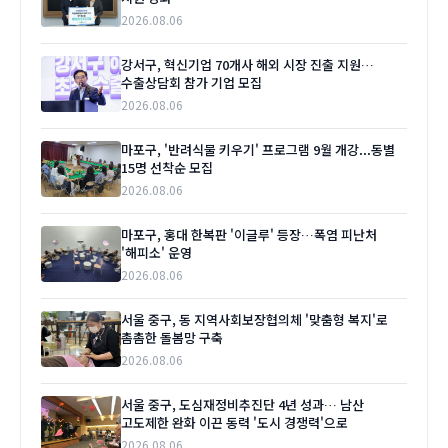
2026.08.06
강서구, 혁신기업 70개사 해외 시장 진출 지원…
수출상담회 참가 기업 모집
2026.08.06
마포구, '반려식물 키우기' 프로그램 9월 개강...동별
15명 선착순 모집
2026.08.06
마포구, 홍대 한복판 '이글루' 등장…폭염 피난처
'해피소' 운영
2026.08.06
서울 중구, 동 지역사회보장협의체 '맞춤형 복지'로
촘촘한 돌봄망 구축
2026.08.06
서울 중구, 도심재정비추진단 4년 성과… 남산
고도제한 완화 이끈 동력 '도시 경쟁력'으로
2026.08.06