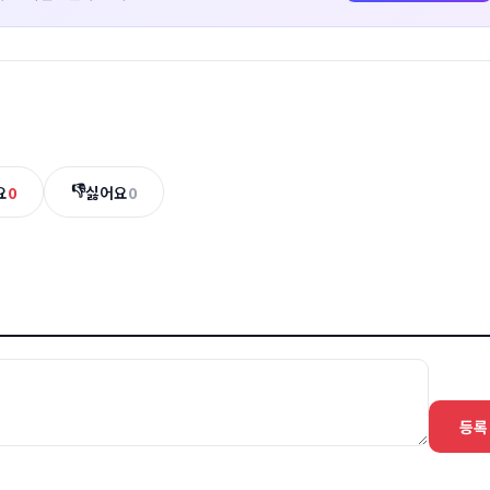
👎
요
0
싫어요
0
등록