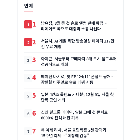
연예
1
남유정, 8월 중 첫 솔로 앨범 발매 확정…
리메이크 곡으로 대중과 소통 나선다
2
서울시, AI 개발 위한 방송영상 데이터 117만
건 무료 개방
3
아이콘, 서울부터 고베까지 8개 도시 월드투어
성공적으로 개최
4
메이딘 마시로, 첫 EP '24/11' 콘셉트 공개…
강렬한 비주얼로 솔로 데뷔 시동
5
일본 4인조 록밴드 카나분, 12월 5일 서울 첫
단독 공연 개최
6
신인 걸그룹 메이딘, 일본 고베 첫 콘서트
6000석 전석 매진 기록
7
록 여제 리사, 서울 올림픽홀 2천 관객과
15주년 축제…"떼창에 감동"