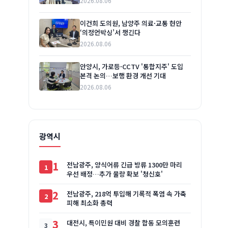
2026.08.06
이건희 도의원, 남양주 의료·교통 현안
‘의정언박싱’서 챙긴다
2026.08.06
안양시, 가로등·CCTV '통합지주' 도입
본격 논의…보행 환경 개선 기대
2026.08.06
광역시
1
전남광주, 양식어류 긴급 방류 1300만 마리
우선 배정…추가 물량 확보 '청신호'
2
전남광주, 218억 투입해 기록적 폭염 속 가축
피해 최소화 총력
3
대전시, 특이민원 대비 경찰 합동 모의훈련