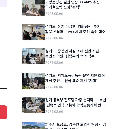
고양은평선 일산 연장 2.04km 추진…
국가철도망 반영 ‘총력’
2026.08.06
경기도, 장기 미집행 '영화공원' 부지
활용 본격화…1500세대 주민 숙원 해소
2026.08.06
경기도, 중장년 지원 조례 전면 개편…
송연섭 의원, 집행부와 협의 착수
2026.08.06
경기도, 지방노동감독관 운영 지원 조례
제정 추진… 전국 표준 제시 '기대'
2026.08.06
경기 동북부 철도망 확충 본격화…6호선
·면목선 연장, 제6차 광역교통계획 반영
시급
2026.08.06
파주시 오금교, 김순현 도의원 현장 점검