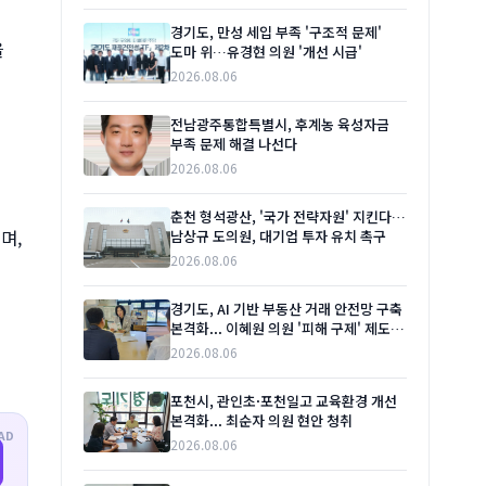
경기도, 만성 세입 부족 '구조적 문제'
을
도마 위…유경현 의원 '개선 시급'
2026.08.06
전남광주통합특별시, 후계농 육성자금
부족 문제 해결 나선다
2026.08.06
춘천 형석광산, '국가 전략자원' 지킨다…
며,
남상규 도의원, 대기업 투자 유치 촉구
2026.08.06
경기도, AI 기반 부동산 거래 안전망 구축
본격화... 이혜원 의원 '피해 구제' 제도
게
보완 주문
2026.08.06
포천시, 관인초·포천일고 교육환경 개선
본격화... 최순자 의원 현안 청취
AD
2026.08.06