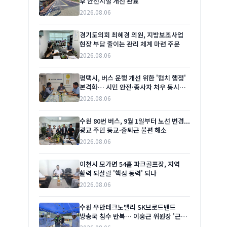
후 안전시설 개선 완료
2026.08.06
경기도의회 최혜경 의원, 지방보조사업
현장 부담 줄이는 관리 체계 마련 주문
2026.08.06
평택시, 버스 운행 개선 위한 '협치 행정'
본격화… 시민 안전·종사자 처우 동시
잡는다
2026.08.06
수원 80번 버스, 9월 1일부터 노선 변경...
광교 주민 등교·출퇴근 불편 해소
2026.08.06
이천시 모가면 54홀 파크골프장, 지역
활력 되살릴 '핵심 동력' 되나
2026.08.06
수원 우만테크노밸리 SK브로드밴드
방송국 침수 반복… 이홍근 위원장 '근본
대책' 요구