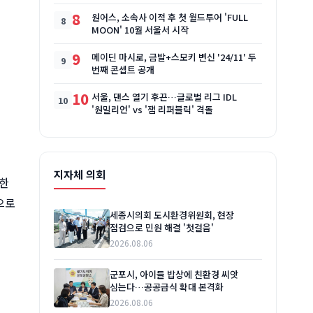
8
원어스, 소속사 이적 후 첫 월드투어 'FULL
MOON' 10월 서울서 시작
9
메이딘 마시로, 금발+스모키 변신 '24/11' 두
번째 콘셉트 공개
10
서울, 댄스 열기 후끈…글로벌 리그 IDL
'원밀리언' vs '잼 리퍼블릭' 격돌
지자체 의회
보한
으로
세종시의회 도시환경위원회, 현장
점검으로 민원 해결 '첫걸음'
2026.08.06
군포시, 아이들 밥상에 친환경 씨앗
심는다…공공급식 확대 본격화
2026.08.06