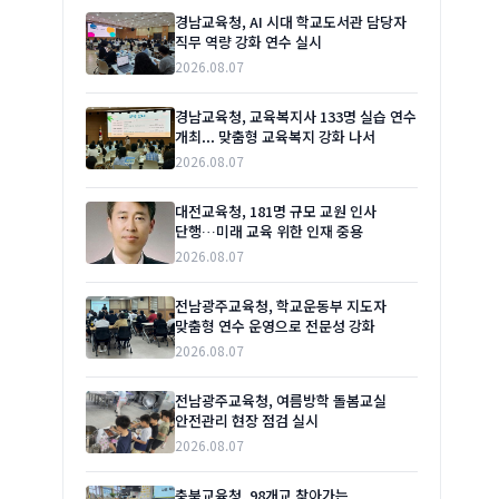
경남교육청, AI 시대 학교도서관 담당자
직무 역량 강화 연수 실시
2026.08.07
경남교육청, 교육복지사 133명 실습 연수
개최... 맞춤형 교육복지 강화 나서
2026.08.07
대전교육청, 181명 규모 교원 인사
단행…미래 교육 위한 인재 중용
2026.08.07
전남광주교육청, 학교운동부 지도자
맞춤형 연수 운영으로 전문성 강화
2026.08.07
전남광주교육청, 여름방학 돌봄교실
안전관리 현장 점검 실시
2026.08.07
충북교육청, 98개교 찾아가는