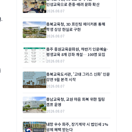
인성교육으로 존중·배려 문화 확산
2026.08.07
.
충북교육청, 3D 프린팅 메이커톤 통해
학생 상상 현실로 구현
2026.08.07
충주 중원교육문화원, 하반기 인문예술·
평생교육 8개 강좌 개설… 100명 모집
2026.08.07
을
충북교육도서관, '고대 그리스 신화' 인문
강연 9월 본격 시작
2026.08.07
충남교육청, 교원 마음 회복 위한 힐링
캠프 운영
2026.08.07
내항 우수 화주, 장기계약 시 법인세 1%
공제 혜택 받는다