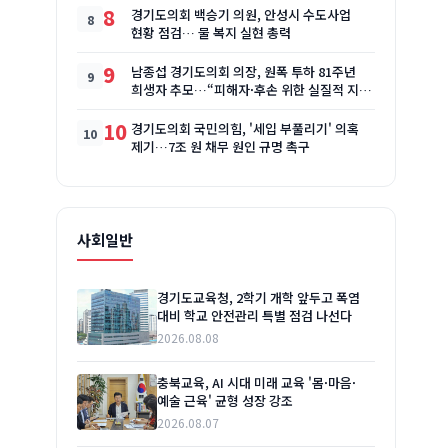
8
경기도의회 백승기 의원, 안성시 수도사업
현황 점검… 물 복지 실현 총력
9
남종섭 경기도의회 의장, 원폭 투하 81주년
희생자 추모…“피해자·후손 위한 실질적 지원
이어갈 것”
10
경기도의회 국민의힘, '세입 부풀리기' 의혹
제기…7조 원 채무 원인 규명 촉구
사회일반
경기도교육청, 2학기 개학 앞두고 폭염
대비 학교 안전관리 특별 점검 나선다
2026.08.08
충북교육, AI 시대 미래 교육 '몸·마음·
예술 근육' 균형 성장 강조
2026.08.07