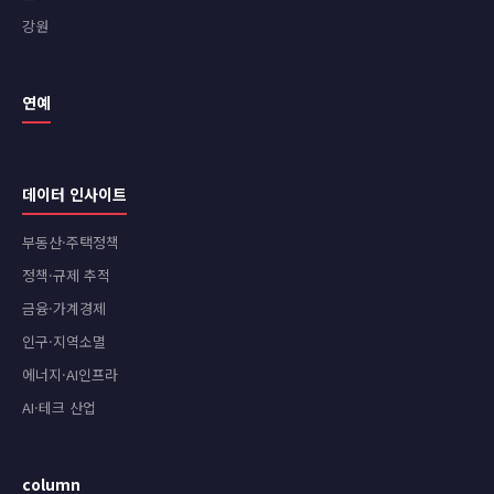
강원
연예
데이터 인사이트
부동산·주택정책
정책·규제 추적
금융·가계경제
인구·지역소멸
에너지·AI인프라
AI·테크 산업
column