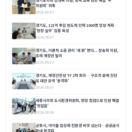
경기도의회 김경옥 의원, 평택 교육 현안 해결 ‘두
위원회’ 위촉
2026.08.07
경기도, 121억 투입 반도체 인력 1000명 양성 계획…
'현장 실무' 집중 육성
2026.08.07
경기도, 이륜차 소음 관리 '새 판' 짠다... 장송회 의원,
조례 개정안 발의
2026.08.07
경기도, 재정건전성 TF 2차 회의… 구조적 문제 진단
및 대안 모색 '본격화'
2026.08.07
세종시의회 도시환경위원회, 현장 점검으로 민원 해결
'첫걸음'
2026.08.06
군포시, 아이들 밥상에 친환경 씨앗 심는다…공공급식
확대 본격화