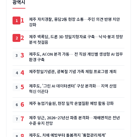
광역시
1
제주 자치경찰, 용담2동 현장 소통…주민 의견 반영 치안
강화
2
제주 백록담, 드론 3D 정밀지형자료 구축…낙석·붕괴 정량
분석 첫걸음
3
제주도, AI:ON 본격 가동… 전 직원 개인별 생성형 AI 업무
환경 구축
4
제주항일기념관, 광복절 기념 가족 체험 프로그램 개최
5
제주도, '그린 AI 데이터센터' 구상 본격화… 지역 산업
혁신 이끈다
6
제주 농업기술원, 현장 밀착 온열질환 예방 활동 강화
7
제주 당근, 2026~27년산 파종 본격화…재배면적은 전년
수준 유지 전망
8
제주도, 치매 예방부터 돌봄까지 '통합관리체계'