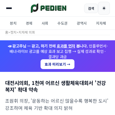
☀️
검색
정치
경제
사회
수도권
광역시
지자체
홈
>
정치
>
지자체 의회
📣 광고주님 — 광고, 하기 전에
효과를 먼저
봅니다.
인플루언서·
배너·라이브 광고를 예상 효과 보고 집행 → 실제 성과로 확인 ·
결과당 과금
효과 미리보기 →
대전시의회, 1천여 어르신 생활체육대회서 '건강
복지' 확대 약속
조원휘 의장, '운동하는 어르신 많을수록 행복한 도시'
강조하며 체육 기반 확대 의지 밝혀