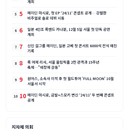
개최
5
메이딘 마시로, 첫 EP '24/11' 콘셉트 공개… 강렬한
비주얼로 솔로 데뷔 시동
6
일본 4인조 록밴드 카나분, 12월 5일 서울 첫 단독 공연
개최
7
신인 걸그룹 메이딘, 일본 고베 첫 콘서트 6000석 전석 매진
기록
8
록 여제 리사, 서울 올림픽홀 2천 관객과 15주년
축제…"떼창에 감동"
9
원어스, 소속사 이적 후 첫 월드투어 'FULL MOON' 10월
서울서 시작
10
메이딘 마시로, 금발+스모키 변신 '24/11' 두 번째 콘셉트
공개
지자체 의회