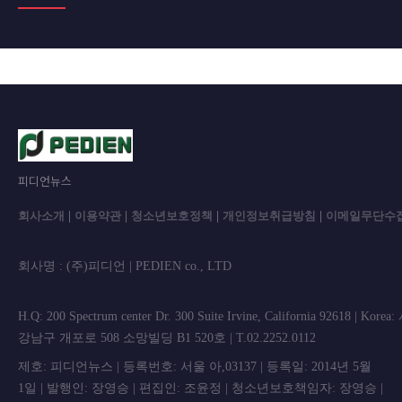
피디언뉴스
회사소개
|
이용약관
|
청소년보호정책
|
개인정보취급방침
|
이메일무단수
회사명 : (주)피디언 | PEDIEN co., L
H.Q: 200 Spectrum center Dr. 300 Suite Irvine, California 92618 | Korea
강남구 개포로 508 소망빌딩 B1 520호 | T.02.2252.0112
제호: 피디언뉴스 | 등록번호: 서울 아,03137 | 등록일: 2014년 5월
1일 | 발행인: 장영승 | 편집인: 조윤정 | 청소년보호책임자: 장영승 |