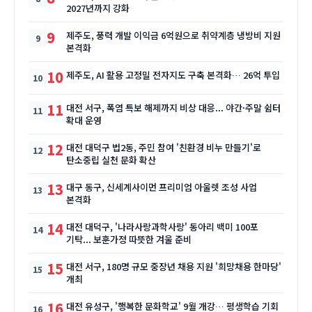
2027년까지 강화
9
제주도, 풍력 개발 이익금 6억원으로 취약계층 냉방비 지원
본격화
10
제주도, AI 활용 고정밀 전자지도 구축 본격화… 26억 투입
11
대전 서구, 폭염 특보 해제까지 비상 대응... 야간·주말 쉼터
확대 운영
12
대전 대덕구 법2동, 주민 참여 '친환경 비누 만들기'로
탄소중립 실천 문화 확산
13
대구 동구, 신세계사이먼 프리미엄 아울렛 조성 사업
본격화
14
대전 대덕구, '나라사랑과학사랑' 동아리 백미 100포
기탁... 보훈가정 따뜻한 겨울 준비
15
대전 서구, 180명 규모 중장년 채용 지원 '희망채용 한마당'
개최
16
대전 유성구, '행복한 문화학교' 9월 개강… 평생학습 기회