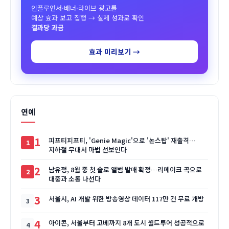
인플루언서·배너·라이브 광고를
예상 효과 보고 집행 → 실제 성과로 확인
결과당 과금
효과 미리보기 →
연예
1
피프티피프티, 'Genie Magic'으로 '논스탑' 재출격…
지하철 무대서 마법 선보인다
2
남유정, 8월 중 첫 솔로 앨범 발매 확정…리메이크 곡으로
대중과 소통 나선다
3
서울시, AI 개발 위한 방송영상 데이터 117만 건 무료 개방
4
아이콘, 서울부터 고베까지 8개 도시 월드투어 성공적으로