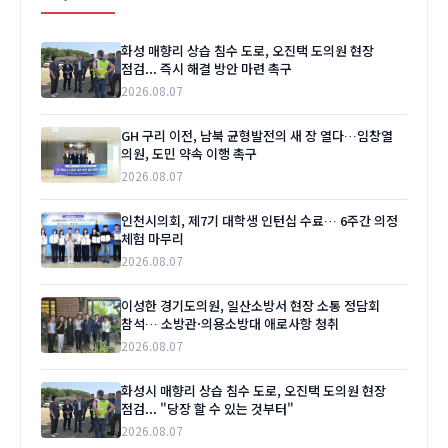
화성 매향리 상습 침수 도로, 오진택 도의원 현장
점검... 즉시 해결 방안 마련 촉구
2026.08.07
GH 구리 이전, 남북 균형발전의 새 장 열다…임창열
의원, 도민 약속 이행 촉구
2026.08.07
인천시의회, 제7기 대학생 인턴십 수료… 6주간 의정
체험 마무리
2026.08.07
이성한 경기도의원, 일산소방서 현장 소통 정담회
참석… 소방관·의용소방대 애로사항 청취
2026.08.07
화성시 매향리 상습 침수 도로, 오진택 도의원 현장
점검... "당장 할 수 있는 것부터"
2026.08.07