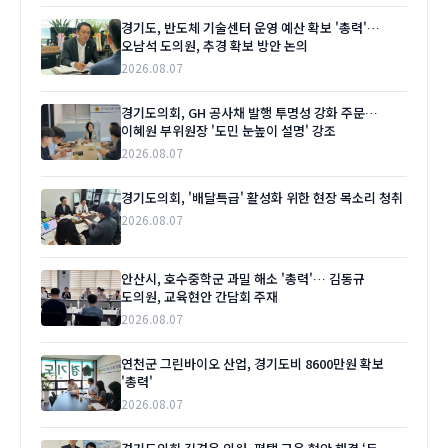
경기도, 반도체 기술센터 운영 예산 확보 '총력'…
오남석 도의원, 추경 확보 방안 논의
2026.08.07
경기도의회, GH 공사채 발행 투명성 강화 주문…
이혜원 부위원장 '도민 눈높이 설명' 강조
2026.08.07
경기도의회, '배달특급' 활성화 위한 현장 목소리 청취
2026.08.07
안산시, 호수중학군 과밀 해소 '총력'… 김동규
도의원, 교육현안 간담회 주재
2026.08.07
연천군 그린바이오 산업, 경기도비 8600만원 확보
'총력'
2026.08.07