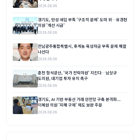
2026.08.06
경기도, 만성 세입 부족 '구조적 문제' 도마 위…유경현
의원 '개선 시급'
2026.08.06
전남광주통합특별시, 후계농 육성자금 부족 문제 해결
나선다
2026.08.06
춘천 형석광산, '국가 전략자원' 지킨다…남상규
도의원, 대기업 투자 유치 촉구
2026.08.06
경기도, AI 기반 부동산 거래 안전망 구축 본격화...
이혜원 의원 '피해 구제' 제도 보완 주문
2026.08.06