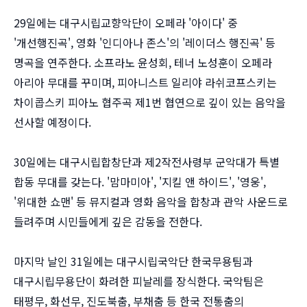
29일에는 대구시립교향악단이 오페라 '아이다' 중
'개선행진곡', 영화 '인디아나 존스'의 '레이더스 행진곡' 등
명곡을 연주한다. 소프라노 윤성회, 테너 노성훈이 오페라
아리아 무대를 꾸미며, 피아니스트 일리야 라쉬코프스키는
차이콥스키 피아노 협주곡 제1번 협연으로 깊이 있는 음악을
선사할 예정이다.
30일에는 대구시립합창단과 제2작전사령부 군악대가 특별
합동 무대를 갖는다. '맘마미아', '지킬 앤 하이드', '영웅',
'위대한 쇼맨' 등 뮤지컬과 영화 음악을 합창과 관악 사운드로
들려주며 시민들에게 깊은 감동을 전한다.
마지막 날인 31일에는 대구시립국악단 한국무용팀과
대구시립무용단이 화려한 피날레를 장식한다. 국악팀은
태평무, 화선무, 진도북춤, 부채춤 등 한국 전통춤의