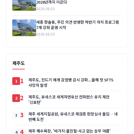
2028년까지 이끈다
2026.08.03
세종 한솔동, 주민 의견 반영한 하반기 자치 프로그램
7개 강좌 운영 시작
2026.08.03
제주도
1
제주도, 진드기 매개 감염병 감시 강화...올해 첫 SFTS
사망자 발생
2
제주도, 유네스코 세계자연유산 컨퍼런스 유치 제안
'신호탄'
3
제주 세계지질공원, 유네스코 재검증 현장심사 돌입… 네
번째 도전
4
제주 해수욕장, '바가지·불친절·사고 없는 삼무 여름'