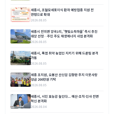
세종시, 조혈모세포이식 환자 예방접종 지원 전
연령으로 확대
2026.08.05
세종시 전의면 양곡1리, '햇빛소득마을' 즉시 추진
대상 선정…주민 주도 재생에너지 사업 본격화
2026.08.05
세종시, 폭염 취약 농업인 지키기 위해 드론팀 본격
가동
2026.08.05
세종 조치원, 오봉산 산신암 김향란 주지 이웃사랑
성금 200만원 기탁
2026.08.05
세종시, 시민 효능감 높인다... 예산·조직·인사 전면
혁신 본격화
2026.08.04