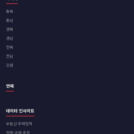
충북
충남
경북
경남
전북
전남
강원
연예
데이터 인사이트
부동산·주택정책
정책·규제 추적