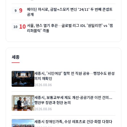
9
메이딘 마시로, 금발+스모키 변신 '24/11' 두 번째 콘셉트
공개
10
서울, 댄스 열기 후끈…글로벌 리그 IDL '원밀리언' vs '잼
리퍼블릭' 격돌
세종
세종시, '시민여상' 철학 전 직원 공유…행정수도 완성
의지 재확인
2026.08.06
세종시, 보통교부세 제도 개선·공공기관 이전 건의...
행안부 장관과 현안 논의
2026.08.06
세종시 장애인가족, 수상 레포츠로 건강·화합 다졌다