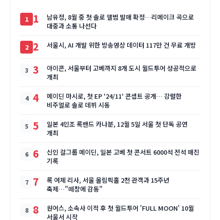
1
남유정, 8월 중 첫 솔로 앨범 발매 확정…리메이크 곡으로
대중과 소통 나선다
2
서울시, AI 개발 위한 방송영상 데이터 117만 건 무료 개방
3
아이콘, 서울부터 고베까지 8개 도시 월드투어 성공적으로
개최
4
메이딘 마시로, 첫 EP '24/11' 콘셉트 공개… 강렬한
비주얼로 솔로 데뷔 시동
5
일본 4인조 록밴드 카나분, 12월 5일 서울 첫 단독 공연
개최
6
신인 걸그룹 메이딘, 일본 고베 첫 콘서트 6000석 전석 매진
기록
7
록 여제 리사, 서울 올림픽홀 2천 관객과 15주년
축제…"떼창에 감동"
8
원어스, 소속사 이적 후 첫 월드투어 'FULL MOON' 10월
서울서 시작