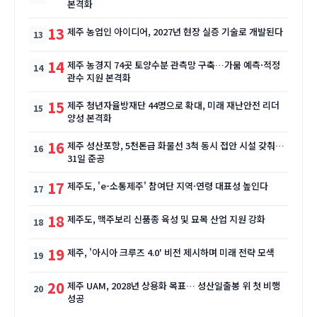
본격화
13
제주 농업인 아이디어, 2027년 현장 실증 기술로 개발된다
14
제주 농경지 74곳 토양수분 관측망 구축…가뭄 예측·적정
관수 지원 본격화
15
제주 청년자율방재단 44명으로 확대, 미래 재난안전 리더
양성 본격화
16
제주 성산포항, 5천톤급 화물선 3척 동시 접안 시설 갖춰…
31일 준공
17
제주도, 'e-소통제주' 참여단 지역·연령 대표성 높인다
18
제주도, 맥주보리 신품종 육성 및 묘목 산업 지원 강화
19
제주, '아시아 크루즈 4.0' 비전 제시하며 미래 전략 모색
20
제주 UAM, 2028년 상용화 목표… 성산일출봉 위 첫 비행
성공