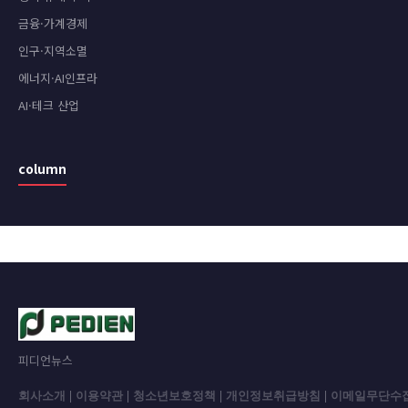
금융·가계경제
인구·지역소멸
에너지·AI인프라
AI·테크 산업
column
피디언뉴스
회사소개
|
이용약관
|
청소년보호정책
|
개인정보취급방침
|
이메일무단수