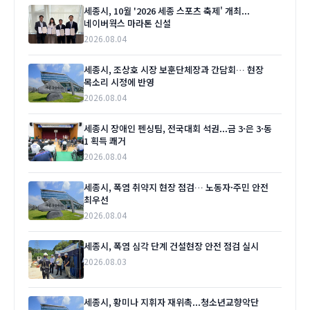
세종시, 10월 '2026 세종 스포츠 축제' 개최...
네이버웍스 마라톤 신설
2026.08.04
세종시, 조상호 시장 보훈단체장과 간담회… 현장
목소리 시정에 반영
2026.08.04
세종시 장애인 펜싱팀, 전국대회 석권...금 3·은 3·동
1 획득 쾌거
2026.08.04
세종시, 폭염 취약지 현장 점검… 노동자·주민 안전
최우선
2026.08.04
세종시, 폭염 심각 단계 건설현장 안전 점검 실시
2026.08.03
세종시, 황미나 지휘자 재위촉...청소년교향악단