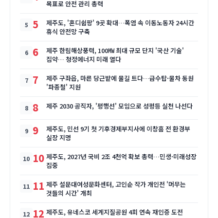
목표로 안전 관리 총력
5
제주도, '혼디쉼팡' 9곳 확대…폭염 속 이동노동자 24시간
휴식 안전망 구축
6
제주 한림해상풍력, 100㎿ 최대 규모 단지 '국산 기술'
집약… 청정에너지 미래 열다
7
제주 구좌읍, 마른 당근밭에 물길 트다…급수탑·물차 동원
'파종철' 지원
8
제주 2030 공직자, '평행선' 모임으로 성평등 실천 나선다
9
제주도, 민선 9기 첫 기후경제부지사에 이창흠 전 환경부
실장 지명
10
제주도, 2027년 국비 2조 4천억 확보 총력…민생·미래성장
집중
11
제주 설문대여성문화센터, 고인순 작가 개인전 '머무는
것들의 시간' 개최
12
제주도, 유네스코 세계지질공원 4회 연속 재인증 도전