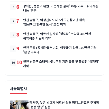
6
강화읍, 정승오 위원 '이웃사랑 김치' 45통 기부…취약계층
나눔 '훈훈'
7
인천 남동구, 여성친화도시 3기 구민참여단 위촉...
'안전하고 행복한 도시' 조성 박차
8
인천 남동구, 어르신 일자리 '정도담' 수익금 300만원
취약계층 지원에 기탁
9
인천 구월1동 새마을부녀회, 이웃돕기 성금 100만원 기탁
'온정 나누다'
10
인천 남동구 소래역사관, 주민 기증 유물 첫 특별전 '성황리'
개막
서울특별시
강서구, 늦은 밤까지 어르신 쉼터 점검...진교훈 구청장
'현장 행정' 집중