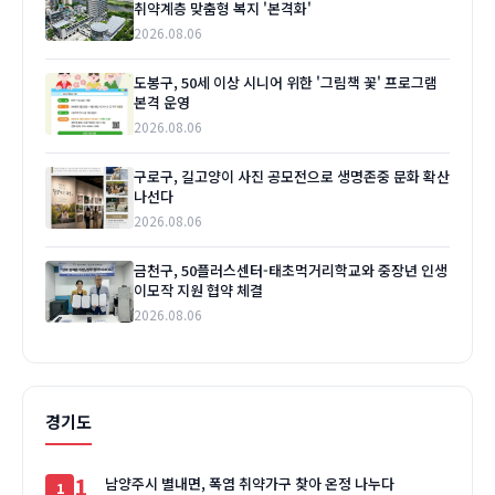
취약계층 맞춤형 복지 '본격화'
2026.08.06
도봉구, 50세 이상 시니어 위한 '그림책 꽃' 프로그램
본격 운영
2026.08.06
구로구, 길고양이 사진 공모전으로 생명존중 문화 확산
나선다
2026.08.06
금천구, 50플러스센터-태초먹거리학교와 중장년 인생
이모작 지원 협약 체결
2026.08.06
경기도
1
남양주시 별내면, 폭염 취약가구 찾아 온정 나누다