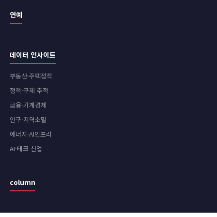
연예
데이터 인사이트
부동산·주택정책
정책·규제 추적
금융·가계경제
인구·지역소멸
에너지·AI인프라
AI·테크 산업
column