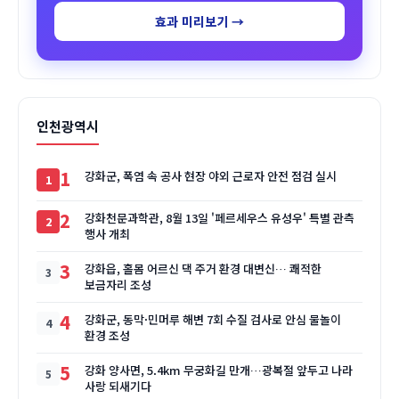
효과 미리보기 →
인천광역시
1
강화군, 폭염 속 공사 현장 야외 근로자 안전 점검 실시
2
강화천문과학관, 8월 13일 '페르세우스 유성우' 특별 관측
행사 개최
3
강화읍, 홀몸 어르신 댁 주거 환경 대변신… 쾌적한
보금자리 조성
4
강화군, 동막·민머루 해변 7회 수질 검사로 안심 물놀이
환경 조성
5
강화 양사면, 5.4km 무궁화길 만개…광복절 앞두고 나라
사랑 되새기다