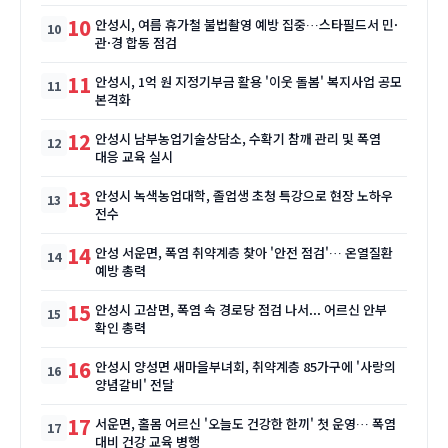
10
안성시, 여름 휴가철 불법촬영 예방 집중…스타필드서 민·
관·경 합동 점검
11
안성시, 1억 원 지정기부금 활용 '이웃 돌봄' 복지사업 공모
본격화
12
안성시 남부농업기술상담소, 수확기 참깨 관리 및 폭염
대응 교육 실시
13
안성시 녹색농업대학, 졸업생 초청 특강으로 현장 노하우
전수
14
안성 서운면, 폭염 취약계층 찾아 '안전 점검'… 온열질환
예방 총력
15
안성시 고삼면, 폭염 속 경로당 점검 나서... 어르신 안부
확인 총력
16
안성시 양성면 새마을부녀회, 취약계층 85가구에 '사랑의
양념갈비' 전달
17
서운면, 홀몸 어르신 '오늘도 건강한 한끼' 첫 운영… 폭염
대비 건강 교육 병행