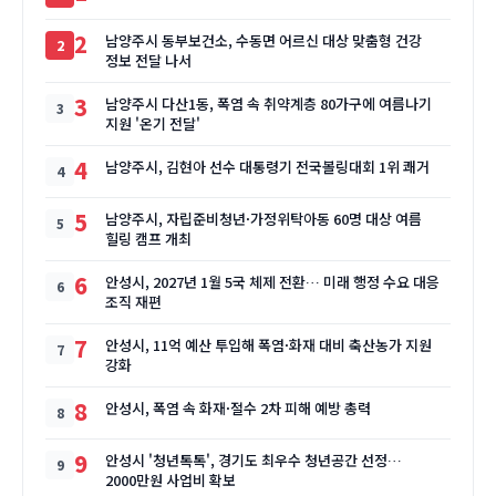
2
남양주시 동부보건소, 수동면 어르신 대상 맞춤형 건강
정보 전달 나서
3
남양주시 다산1동, 폭염 속 취약계층 80가구에 여름나기
지원 '온기 전달'
4
남양주시, 김현아 선수 대통령기 전국볼링대회 1위 쾌거
5
남양주시, 자립준비청년·가정위탁아동 60명 대상 여름
힐링 캠프 개최
6
안성시, 2027년 1월 5국 체제 전환… 미래 행정 수요 대응
조직 재편
7
안성시, 11억 예산 투입해 폭염·화재 대비 축산농가 지원
강화
8
안성시, 폭염 속 화재·절수 2차 피해 예방 총력
9
안성시 '청년톡톡', 경기도 최우수 청년공간 선정…
2000만원 사업비 확보