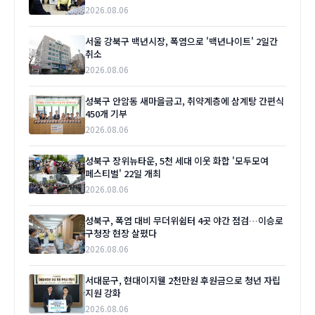
2026.08.06
서울 강북구 백년시장, 폭염으로 '백년나이트' 2일간
취소
2026.08.06
성북구 안암동 새마을금고, 취약계층에 삼계탕 간편식
450개 기부
2026.08.06
성북구 장위뉴타운, 5천 세대 이웃 화합 '모두모여
페스티벌' 22일 개최
2026.08.06
성북구, 폭염 대비 무더위쉼터 4곳 야간 점검…이승로
구청장 현장 살폈다
2026.08.06
서대문구, 현대이지웰 2천만원 후원금으로 청년 자립
지원 강화
2026.08.06