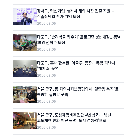
강서구, 혁신기업 70개사 해외 시장 진출 지원…
수출상담회 참가 기업 모집
2026.08.06
마포구, '반려식물 키우기' 프로그램 9월 개강...동별
15명 선착순 모집
2026.08.06
마포구, 홍대 한복판 '이글루' 등장…폭염 피난처
'해피소' 운영
2026.08.06
서울 중구, 동 지역사회보장협의체 '맞춤형 복지'로
촘촘한 돌봄망 구축
2026.08.06
서울 중구, 도심재정비추진단 4년 성과… 남산
고도제한 완화 이끈 동력 '도시 경쟁력'으로
2026.08.06