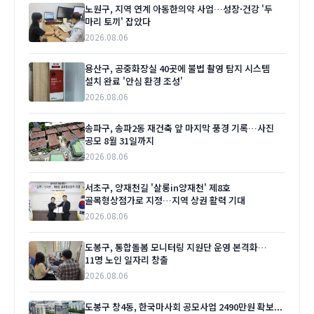
노원구, 지역 연계 아동한의약 사업…성장·건강 '두
마리 토끼' 잡았다
2026.08.06
용산구, 공중화장실 40곳에 불법 촬영 탐지 시스템
설치 완료 '안심 환경 조성'
2026.08.06
송파구, 송파2동 재건축 앞 마지막 풍경 기록…사진
공모 8월 31일까지
2026.08.06
서초구, 양재천길 '살롱in양재천' 제8호
골목형상점가로 지정…지역 상권 활력 기대
2026.08.06
도봉구, 통합돌봄 모니터링 지원단 운영 본격화…
11명 노인 일자리 창출
2026.08.06
도봉구 창4동, 한국마사회 공모사업 2490만원 확보...