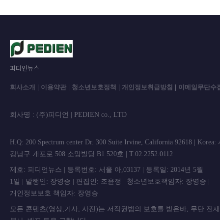
피디언뉴스
회사소개
|
이용약관
|
청소년보호정책
|
개인정보취급방침
|
이메일무단수
회사명 : (주)피디언 | PEDIEN co., L
H.Q: 200 Spectrum center Dr. 300 Suite Irvine, California 92618 | Korea
강남구 개포로 508 소망빌딩 B1 520호 | T.02.2252.0112
제호: 피디언뉴스 | 등록번호: 서울 아,03137 | 등록일: 2014년 5월
1일 | 발행인: 장영승 | 편집인: 조윤정 | 청소년보호책임자: 장영승 |
개인정보보호 책임자: 장영승
모든 콘텐츠(영상,기사, 사진)는 저작권법의 보호를 받은바, 무단 전