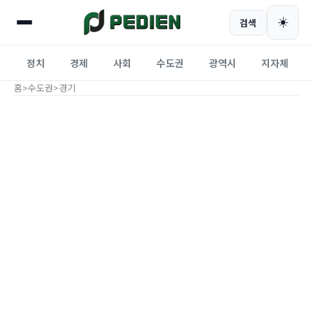
☀️
검색
정치
경제
사회
수도권
광역시
지자체
홈
>
수도권
>
경기