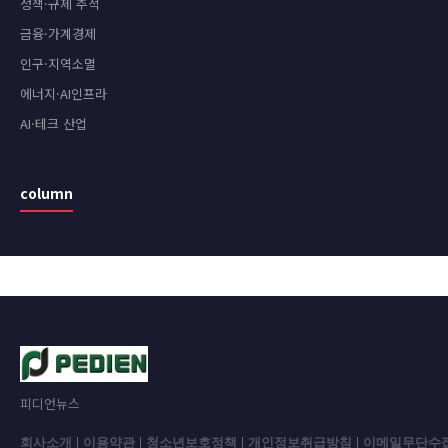
정책·규제 추적
금융·가계경제
인구·지역소멸
에너지·AI인프라
AI·테크 산업
column
피디언뉴스
회사소개
|
이용약관
|
청소년보호정책
|
개인정보취급방침
|
이메일무단수