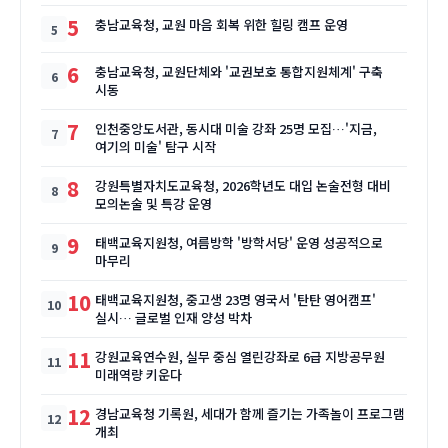
5
충남교육청, 교원 마음 회복 위한 힐링 캠프 운영
6
충남교육청, 교원단체와 '교권보호 통합지원체계' 구축
시동
7
인천중앙도서관, 동시대 미술 강좌 25명 모집…'지금,
여기의 미술' 탐구 시작
8
강원특별자치도교육청, 2026학년도 대입 논술전형 대비
모의논술 및 특강 운영
9
태백교육지원청, 여름방학 '방학서당' 운영 성공적으로
마무리
10
태백교육지원청, 중고생 23명 영국서 '탄탄 영어캠프'
실시… 글로벌 인재 양성 박차
11
강원교육연수원, 실무 중심 열린강좌로 6급 지방공무원
미래역량 키운다
12
경남교육청 기록원, 세대가 함께 즐기는 가족놀이 프로그램
개최