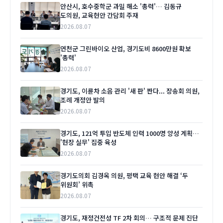
안산시, 호수중학군 과밀 해소 '총력'… 김동규
도의원, 교육현안 간담회 주재
2026.08.07
연천군 그린바이오 산업, 경기도비 8600만원 확보
'총력'
2026.08.07
경기도, 이륜차 소음 관리 '새 판' 짠다... 장송회 의원,
조례 개정안 발의
2026.08.07
경기도, 121억 투입 반도체 인력 1000명 양성 계획…
'현장 실무' 집중 육성
2026.08.07
경기도의회 김경옥 의원, 평택 교육 현안 해결 ‘두
위원회’ 위촉
2026.08.07
경기도, 재정건전성 TF 2차 회의… 구조적 문제 진단