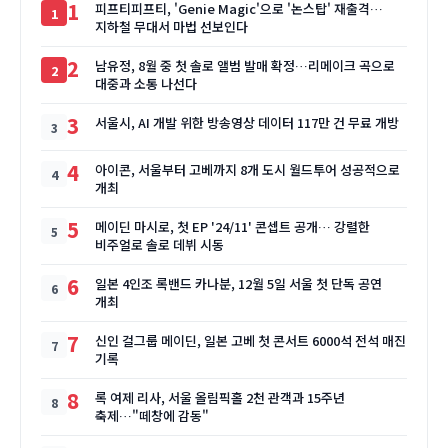
1
피프티피프티, 'Genie Magic'으로 '논스탑' 재출격…
지하철 무대서 마법 선보인다
2
남유정, 8월 중 첫 솔로 앨범 발매 확정…리메이크 곡으로
대중과 소통 나선다
3
서울시, AI 개발 위한 방송영상 데이터 117만 건 무료 개방
4
아이콘, 서울부터 고베까지 8개 도시 월드투어 성공적으로
개최
5
메이딘 마시로, 첫 EP '24/11' 콘셉트 공개… 강렬한
비주얼로 솔로 데뷔 시동
6
일본 4인조 록밴드 카나분, 12월 5일 서울 첫 단독 공연
개최
7
신인 걸그룹 메이딘, 일본 고베 첫 콘서트 6000석 전석 매진
기록
8
록 여제 리사, 서울 올림픽홀 2천 관객과 15주년
축제…"떼창에 감동"