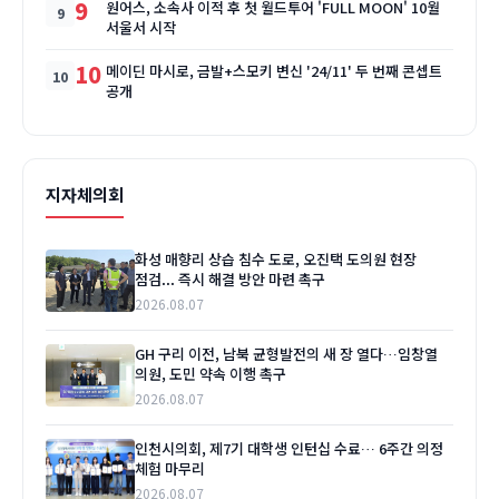
9
원어스, 소속사 이적 후 첫 월드투어 'FULL MOON' 10월
서울서 시작
10
메이딘 마시로, 금발+스모키 변신 '24/11' 두 번째 콘셉트
공개
지자체의회
화성 매향리 상습 침수 도로, 오진택 도의원 현장
점검... 즉시 해결 방안 마련 촉구
2026.08.07
GH 구리 이전, 남북 균형발전의 새 장 열다…임창열
의원, 도민 약속 이행 촉구
2026.08.07
인천시의회, 제7기 대학생 인턴십 수료… 6주간 의정
체험 마무리
2026.08.07