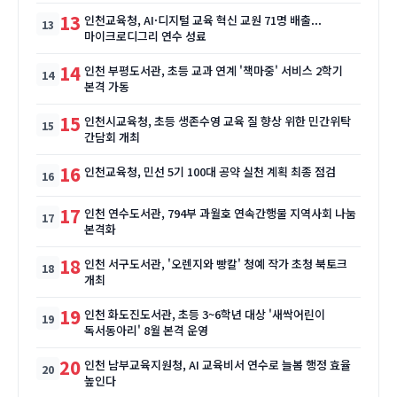
13
인천교육청, AI·디지털 교육 혁신 교원 71명 배출...
마이크로디그리 연수 성료
14
인천 부평도서관, 초등 교과 연계 '책마중' 서비스 2학기
본격 가동
15
인천시교육청, 초등 생존수영 교육 질 향상 위한 민간위탁
간담회 개최
16
인천교육청, 민선 5기 100대 공약 실천 계획 최종 점검
17
인천 연수도서관, 794부 과월호 연속간행물 지역사회 나눔
본격화
18
인천 서구도서관, '오렌지와 빵칼' 청예 작가 초청 북토크
개최
19
인천 화도진도서관, 초등 3~6학년 대상 '새싹어린이
독서동아리' 8월 본격 운영
20
인천 남부교육지원청, AI 교육비서 연수로 늘봄 행정 효율
높인다