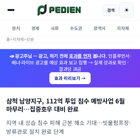
☀️
검색
정치
경제
사회
수도권
광역시
지자체
홈
>
지자체
>
강원
📣 광고주님 — 광고, 하기 전에
효과를 먼저
봅니다.
인플루언서·
배너·라이브 광고를 예상 효과 보고 집행 → 실제 성과로 확인 ·
결과당 과금
효과 미리보기 →
삼척 남양지구, 112억 투입 침수 예방사업 6월
마무리…집중호우 대비 완료
지역 내 상습 침수 피해 근본 해소 기대…빗물펌프장·
방류관로 설치 완료 단계