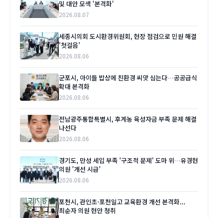
및 대안 모색 '본격화'
2026.08.07
세종시의회 도시환경위원회, 현장 점검으로 민원 해결
'첫걸음'
2026.08.06
군포시, 아이들 밥상에 친환경 씨앗 심는다…공공급식
확대 본격화
2026.08.06
전남광주통합특별시, 후계농 육성자금 부족 문제 해결
나선다
2026.08.06
경기도, 만성 세입 부족 '구조적 문제' 도마 위…유경현
의원 '개선 시급'
2026.08.06
포천시, 관인초·포천일고 교육환경 개선 본격화...
최순자 의원 현안 청취