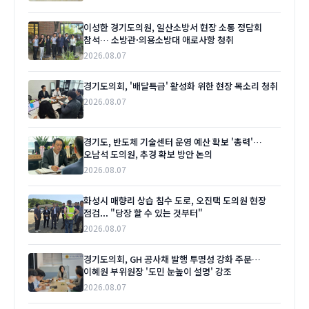
이성한 경기도의원, 일산소방서 현장 소통 정담회
참석… 소방관·의용소방대 애로사항 청취
2026.08.07
경기도의회, '배달특급' 활성화 위한 현장 목소리 청취
2026.08.07
경기도, 반도체 기술센터 운영 예산 확보 '총력'…
오남석 도의원, 추경 확보 방안 논의
2026.08.07
화성시 매향리 상습 침수 도로, 오진택 도의원 현장
점검... "당장 할 수 있는 것부터"
2026.08.07
경기도의회, GH 공사채 발행 투명성 강화 주문…
이혜원 부위원장 '도민 눈높이 설명' 강조
2026.08.07