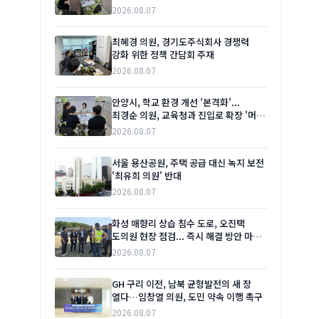
2026.08.07
최혜경 의원, 경기도주식회사 경쟁력
강화 위한 정책 간담회 주재
2026.08.07
안양시, 학교 환경 개선 '본격화'...
최경순 의원, 교육청과 진입로 확장 '머리
맞대'
2026.08.07
서울 용산공원, 주택 공급 대신 녹지 보전
'최유희 의원' 반대
2026.08.07
화성 매향리 상습 침수 도로, 오진택
도의원 현장 점검... 즉시 해결 방안 마련
촉구
2026.08.07
GH 구리 이전, 남북 균형발전의 새 장
열다…임창열 의원, 도민 약속 이행 촉구
2026.08.07