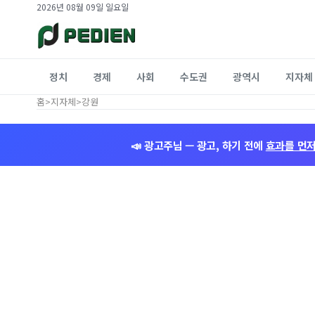
2026년 08월 09일 일요일
정치
경제
사회
수도권
광역시
지자체
홈
>
지자체
>
강원
📣 광고주님 — 광고, 하기 전에
효과를 먼