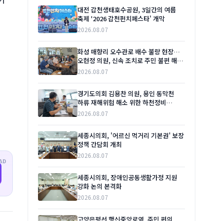
대전 갑천생태호수공원, 3일간의 여름
축제 '2026 갑천펀치페스타' 개막
2026.08.07
화성 매향리 오수관로 배수 불량 현장…
오현정 의원, 신속 조치로 주민 불편 해소
촉구
2026.08.07
경기도의회 김용찬 의원, 용인 동막천
하류 재해위험 해소 위한 하천정비
본격화 촉구
2026.08.07
세종시의회, '어르신 먹거리 기본권' 보장
정책 간담회 개최
2026.08.07
AD
세종시의회, 장애인공동생활가정 지원
강화 논의 본격화
2026.08.07
고양은평선 행신중앙로역, 주민 편의