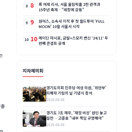
8
록 여제 리사, 서울 올림픽홀 2천 관객과
15주년 축제…"떼창에 감동"
9
원어스, 소속사 이적 후 첫 월드투어 'FULL
MOON' 10월 서울서 시작
10
메이딘 마시로, 금발+스모키 변신 '24/11' 두
번째 콘셉트 공개
는
지자체의회
경기도의회 민주당 여성 의원, '위안부'
피해자 기림의 날 기념식 참석
2026.08.08
생충
경기도 7조 채무, '재정 비상' 원인 놓고
설전… 고준호 "내부 책임 규명해야"
2026.08.08
가