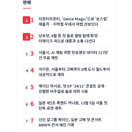
연예
1
피프티피프티, 'Genie Magic'으로 '논스탑'
재출격…지하철 무대서 마법 선보인다
2
남유정, 8월 중 첫 솔로 앨범 발매 확정…
리메이크 곡으로 대중과 소통 나선다
3
서울시, AI 개발 위한 방송영상 데이터 117만
건 무료 개방
4
아이콘, 서울부터 고베까지 8개 도시 월드투어
성공적으로 개최
5
메이딘 마시로, 첫 EP '24/11' 콘셉트 공개…
강렬한 비주얼로 솔로 데뷔 시동
6
일본 4인조 록밴드 카나분, 12월 5일 서울 첫
단독 공연 개최
7
신인 걸그룹 메이딘, 일본 고베 첫 콘서트
6000석 전석 매진 기록