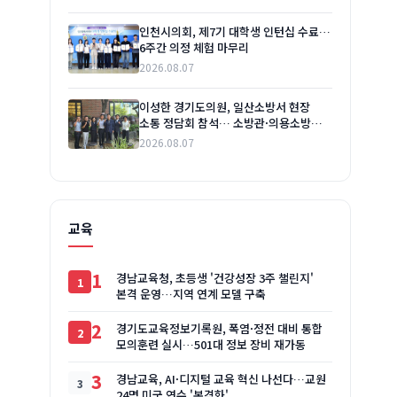
인천시의회, 제7기 대학생 인턴십 수료…
6주간 의정 체험 마무리
2026.08.07
이성한 경기도의원, 일산소방서 현장
소통 정담회 참석… 소방관·의용소방대
애로사항 청취
2026.08.07
교육
1
경남교육청, 초등생 '건강성장 3주 챌린지'
본격 운영…지역 연계 모델 구축
2
경기도교육정보기록원, 폭염·정전 대비 통합
모의훈련 실시…501대 정보 장비 재가동
3
경남교육, AI·디지털 교육 혁신 나선다…교원
24명 미국 연수 '본격화'