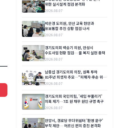
위한 실시설계 점검 본격화
2026.08.07
박은경 도의원, 안산 교육 현안과
유보통합 추진 상황 점검 나서
2026.08.07
경기도의회 백승기 의원, 안성시
수도사업 현황 점검… 물 복지 실현 총력
2026.08.07
남종섭 경기도의회 의장, 원폭 투하
81주년 희생자 추모…“피해자·후손 위한
실질적 지원 이어갈 것”
2026.08.07
경기도의회 국민의힘, '세입 부풀리기'
의혹 제기…7조 원 채무 원인 규명 촉구
2026.08.07
안양시, 경로당 무더위쉼터 '환영 문구'
부착 제안… 어르신 편의 증진 본격화