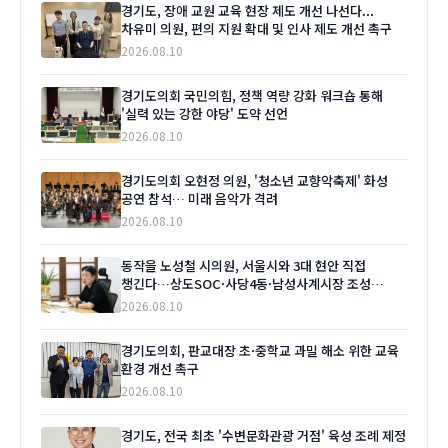
경기도, 장애 교원 교육 현장 제도 개선 나선다...
차유미 의원, 편의 지원 확대 및 인사 제도 개선 촉구
2026.08.10
경기도의회 국민의힘, 정책 역량 강화 워크숍 통해
'실력 있는 강한 야당' 도약 선언
2026.08.10
경기도의회 오현정 의원, '청소년 교향악축제' 화성
공연 참석… 미래 음악가 격려
2026.08.10
동작을 노성철 시의원, 서울시와 3대 현안 직접
챙긴다…상도SOC·사당4동·남성사계시장 조성
'본격화'
2026.08.10
경기도의회, 판교대장 초·중학교 과밀 해소 위한 교육
환경 개선 촉구
2026.08.10
경기도, 전국 최초 '수변문화관광 거점' 육성 조례 제정