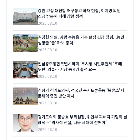
강원 고성 대진항 어구창고 화재 현장, 이지영 의원
긴급 방문해 피해 상황 점검
2026.08.10
김강헌 의원, 영광 홍농읍 가뭄 현장 긴급 점검...농민
생명줄 '물' 확보 총력
2026.08.10
전남광주통합특별시의회, 부시장 시민추천제 '조례
위반' 의혹… 시장 등 6명 출석 요구
2026.08.10
김성기 경기도의원, 전국민 독서토론운동 ‘북잼스’서
문해력 증진 방안 제시
2026.08.10
경기도의회 문승호 부위원장, 위안부 피해자 기림의 날
참석…“역사적 진실, 다음 세대에 전해야”
2026.08.10