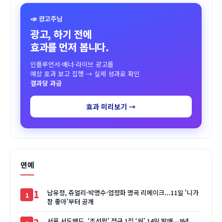
📣 광고주님
광고, 하기 전에
효과를 먼저 봅니다.
인플루언서·배너·라이브 광고를
예상 효과 보고 집행 → 실제 성과로 확인
결과당 과금
효과 미리보기 →
연예
1
남유정, 쥬얼리·박명수·엄정화 명곡 리메이크...11일 '니가
참 좋아'부터 공개
서울 서도밴드, ‘조선팝’ 정규 1집 ‘원’ 14일 발매…9년