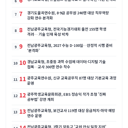
6
7
경기도율곡연수원, 8·9급 공무원 240명 대상 직무역량
강화 연수 본격화
8
전남광주교육청, 전국기능경기대회 출전 155명 학생
격려… 기술 인재 육성 박차
9
전남광주교육청, 2027 수능 D-100일…안정적 시행 준비
‘본격화’
10
경남교육청, 초중등 과학 수업에 데이터·디지털 기술
접목…교사 300명 연수 착수
11
광주교육연수원, 신규 교육공무직 87명 대상 기본교육 과정
운영
12
광주학생교육문화회관, EBS 정승익 작가 초청 '진짜
공부법' 강연 개최
13
전남광주교육청, 보건교사 119명 대상 응급처치·마약 예방
연수 운영
14
전남광주교육청, 2학기 앞두고 '교원 안심 밀착 지원'