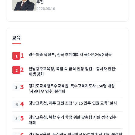
추진
2026.08.10
교육
1
광주체중 육상부, 전국 추계대회서 금1·은2·동2 획득
2
전남광주교육청, 폭염 속 급식 현장 점검…종사자 안전·
위생 강화
3
경기도교육청특수교육원, 특수교육지도사 150명 대상
'사과나무 연수' 본격화
4
경남교육청, 제주 교원 초청 '3·15 민주·인권 교육' 실시
5
경남교육청, 복합 위기 학생 위한 맞춤형 지원 정책 연수
개최
경기도교육청, 뉴질랜드 한글학교 K-컬처 확산 지원 본격화