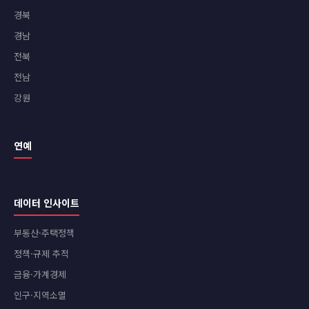
경북
경남
전북
전남
강원
연예
데이터 인사이트
부동산·주택정책
정책·규제 추적
금융·가계경제
인구·지역소멸