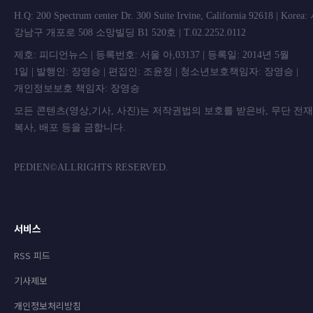
H.Q: 200 Spectrum center Dr. 300 Suite Irvine, California 92618 | Korea
강남구 개포로 508 소망빌딩 B1 520호 | T.02.2252.0112
제호: 피디언뉴스 | 등록번호: 서울 아,03137 | 등록일: 2014년 5월
1일 | 발행인: 장영승 | 편집인: 조윤정 | 청소년보호책임자: 장영승 |
개인정보보호 책임자: 장영승
모든 콘텐츠(영상,기사, 사진)는 저작권법의 보호를 받은바, 무단 전
복사, 배포 등을 금합니
PEDIEN©ALLRIGHTS RESERVED.
서비스
RSS 피드
기사제보
개인정보처리방침