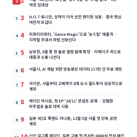
2
여정 집대성
3
H.O.T 토니안, 상하이 이어 선전 팬미팅 성료…중국 팬심
여전히 뜨겁다
4
피프티피프티, 'Genie Magic'으로 '논스탑' 재출격…
지하철 무대서 마법 선보인다
5
남유정, 8월 중 첫 솔로 앨범 발매 확정…리메이크 곡으로
대중과 소통 나선다
6
서울시, AI 개발 위한 방송영상 데이터 117만 건 무료 개방
7
아이콘, 서울부터 고베까지 8개 도시 월드투어 성공적으로
개최
8
메이딘 마시로, 첫 EP '24/11' 콘셉트 공개… 강렬한
비주얼로 솔로 데뷔 시동
9
일본 4인조 록밴드 카나분, 12월 5일 서울 첫 단독 공연
개최
10
신인 걸그룹 메이딘, 일본 고베 첫 콘서트 6000석 전석 매진