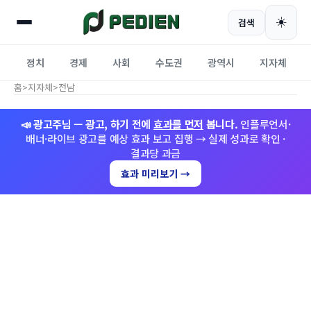
☀️
검색
정치
경제
사회
수도권
광역시
지자체
홈
>
지자체
>
전남
📣 광고주님 — 광고, 하기 전에
효과를 먼저
봅니다.
인플루언서·
배너·라이브 광고를 예상 효과 보고 집행 → 실제 성과로 확인 ·
결과당 과금
효과 미리보기 →