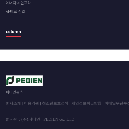
에너지·AI인프라
AI·테크 산업
column
피디언뉴스
회사소개
|
이용약관
|
청소년보호정책
|
개인정보취급방침
|
이메일무단수
회사명 : (주)피디언 | PEDIEN co., L