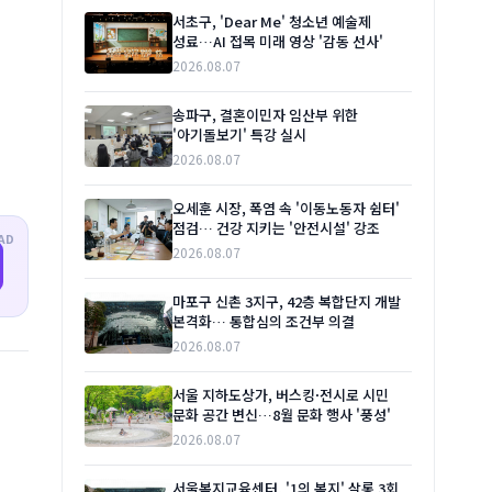
서초구, 'Dear Me' 청소년 예술제
성료…AI 접목 미래 영상 '감동 선사'
2026.08.07
송파구, 결혼이민자 임산부 위한
'아기돌보기' 특강 실시
2026.08.07
오세훈 시장, 폭염 속 '이동노동자 쉼터'
점검… 건강 지키는 '안전시설' 강조
AD
2026.08.07
마포구 신촌 3지구, 42층 복합단지 개발
본격화… 통합심의 조건부 의결
2026.08.07
서울 지하도상가, 버스킹·전시로 시민
문화 공간 변신…8월 문화 행사 '풍성'
2026.08.07
서울복지교육센터, '1의 복지' 살롱 3회