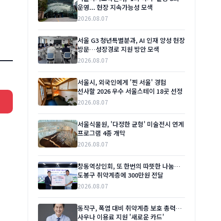
운영... 현장 지속가능성 모색
2026.08.07
서울 G3 청년특별분과, AI 인재 양성 현장
방문…성장경로 지원 방안 모색
2026.08.07
서울시, 외국인에게 '찐 서울' 경험
선사할 2026 우수 서울스테이 18곳 선정
2026.08.07
서울식물원, '다정한 균형' 미술전시 연계
프로그램 4종 개막
2026.08.07
창동역상인회, 또 한번의 따뜻한 나눔…
도봉구 취약계층에 300만원 전달
2026.08.07
동작구, 폭염 대비 취약계층 보호 총력…
사우나 이용료 지원 '새로운 카드'