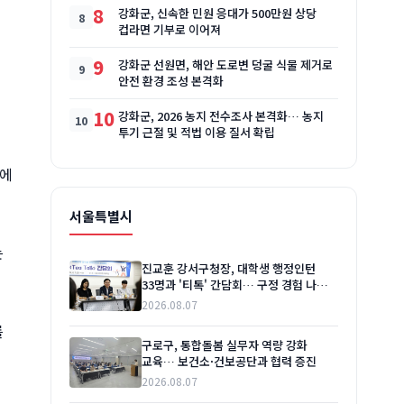
8
강화군, 신속한 민원 응대가 500만원 상당
컵라면 기부로 이어져
9
강화군 선원면, 해안 도로변 덩굴 식물 제거로
안전 환경 조성 본격화
10
강화군, 2026 농지 전수조사 본격화… 농지
투기 근절 및 적법 이용 질서 확립
들에
서울특별시
는
진교훈 강서구청장, 대학생 행정인턴
33명과 '티톡' 간담회… 구정 경험 나누고
소통 강화
2026.08.07
를
구로구, 통합돌봄 실무자 역량 강화
교육… 보건소·건보공단과 협력 증진
2026.08.07