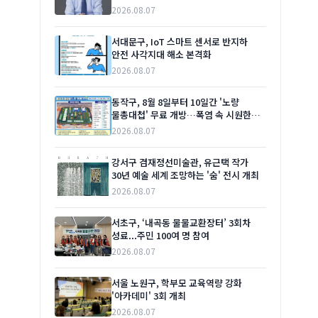
2026.08.07
서대문구, IoT 스마트 센서로 반지하
안전 사각지대 해소 본격화
2026.08.07
동작구, 8월 8일부터 10일간 '노량
물총대첩' 무료 개방…폭염 속 시원한
여름 선물
2026.08.07
강서구 겸재정선미술관, 유근택 작가
30년 예술 세계 조망하는 '숨' 전시 개최
2026.08.07
서초구, ‘내곡동 물물교환장터’ 3회차
성료...주민 100여 명 참여
2026.08.07
서울 노원구, 학부모 교육역량 강화
'아카데미' 3회 개최
2026.08.07