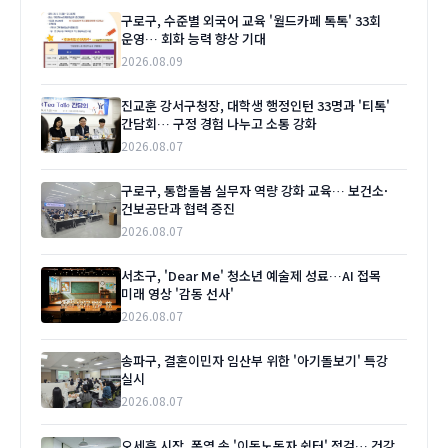
구로구, 수준별 외국어 교육 '월드카페 톡톡' 33회
운영… 회화 능력 향상 기대
2026.08.09
진교훈 강서구청장, 대학생 행정인턴 33명과 '티톡'
간담회… 구정 경험 나누고 소통 강화
2026.08.07
구로구, 통합돌봄 실무자 역량 강화 교육… 보건소·
건보공단과 협력 증진
2026.08.07
서초구, 'Dear Me' 청소년 예술제 성료…AI 접목
미래 영상 '감동 선사'
2026.08.07
송파구, 결혼이민자 임산부 위한 '아기돌보기' 특강
실시
2026.08.07
오세훈 시장, 폭염 속 '이동노동자 쉼터' 점검… 건강