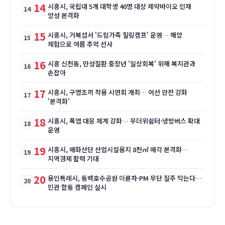
14
시흥시, 국립대 5개 대학생 40명 대상 제약바이오 인재
양성 본격화
15
시흥시, 거북섬서 '드림가족 힐링캠프' 운영… 해양
체험으로 여름 추억 선사
16
시흥 신천동, 만성질환 중장년 '일상회복' 위해 복지관과
손잡아
17
시흥시, 구명조끼 착용 시연회 개최… 어선 안전 강화
'본격화'
18
시흥시, 폭염 대응 체계 강화… 무더위쉼터·냉방버스 확대
운영
19
시흥시, 매화산단 산업시설용지 8천㎡ 매각 본격화…
지역경제 활력 기대
20
용인특례시, 동백호수공원 이륜차·PM 무단 질주 막는다…
민관 합동 캠페인 실시