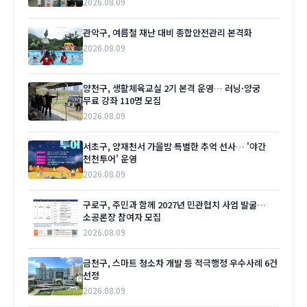
2026.08.09
관악구, 여름철 재난 대비 종합안전관리 본격화
2026.08.09
양천구, 생활체육교실 2기 본격 운영… 러닝·양궁
무료 강좌 110명 모집
2026.08.09
서초구, 양재천서 가을밤 특별한 추억 선사… '야간
천천투어' 운영
2026.08.09
구로구, 주민과 함께 2027년 민관협치 사업 발굴…
소공론장 참여자 모집
2026.08.09
금천구, 스마트 청소차 개발 등 적극행정 우수사례 6건
선정
2026.08.09