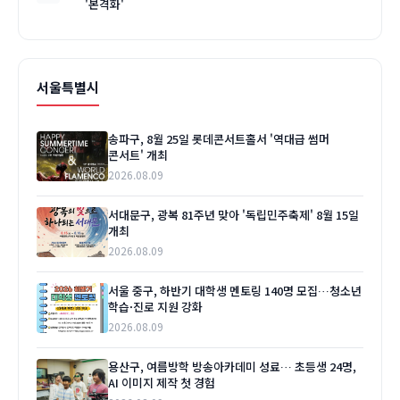
'본격화'
서울특별시
송파구, 8월 25일 롯데콘서트홀서 '역대급 썸머
콘서트' 개최
2026.08.09
서대문구, 광복 81주년 맞아 '독립민주축제' 8월 15일
개최
2026.08.09
서울 중구, 하반기 대학생 멘토링 140명 모집…청소년
학습·진로 지원 강화
2026.08.09
용산구, 여름방학 방송아카데미 성료… 초등생 24명,
AI 이미지 제작 첫 경험