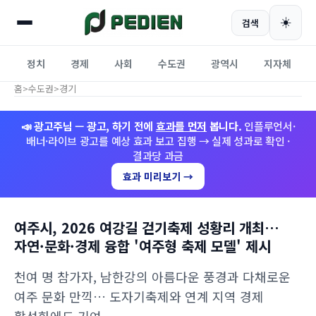
☀️
검색
정치
경제
사회
수도권
광역시
지자체
홈
>
수도권
>
경기
📣 광고주님 — 광고, 하기 전에
효과를 먼저
봅니다.
인플루언서·
배너·라이브 광고를 예상 효과 보고 집행 → 실제 성과로 확인 ·
결과당 과금
효과 미리보기 →
여주시, 2026 여강길 걷기축제 성황리 개최…
자연·문화·경제 융합 '여주형 축제 모델' 제시
천여 명 참가자, 남한강의 아름다운 풍경과 다채로운
여주 문화 만끽… 도자기축제와 연계 지역 경제