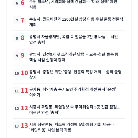
6
수원 청소년, 시의회와 정책 간담회… '미래 정책' 제안
시동
7
수원시, 월드비전과 1200만원 상당 아동 후원 물품 전달식
개최
8
광명시 자율방재단, 폭염 속 얼음물 2천 병 나눔… 시민
안전 총력
9
광명시, 민선9기 첫 조직개편 단행… 교통·청년·돌봄 등
핵심 사업 실행력 강화
10
광명시, 중장년 위한 '중용' 인문학 특강 개최... 삶의 균형
찾기
11
군자동, 취약계층 독거노인 주거환경 개선 봉사 '온정'
이어가
12
시흥시 과림동, 폭염경보 속 무더위쉼터 5곳 긴급 점검...
어르신 안전 '총력'
13
시흥 정왕본동, 저소득 가정에 문화체험 기회 제공…
'희망틔움' 사업 본격 가동