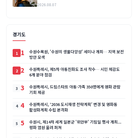
2026.08.07
경기도
1
수원수목원, '수원의 생물다양성' 세미나 개최… 지역 보전
방안 모색
2
수원특례시, 제5차 아동친화도 조사 착수… 시민 체감도
6개 분야 점검
3
수원특례시, 드림스타트 아동·가족 350명에게 영화 관람
기회 제공
4
수원특례시, '2036 도시재생 전략계획' 변경 및 영화동
활성화계획 수립 본격화
5
수원시, 제14차 세계 일본군 '위안부' 기림일 행사 개최...
평화 염원 울려 퍼져