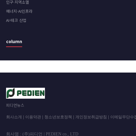
인구·지역소멸
에너지·AI인프라
AI·테크 산업
column
피디언뉴스
회사소개
|
이용약관
|
청소년보호정책
|
개인정보취급방침
|
이메일무단수
회사명 : (주)피디언 | PEDIEN co., L