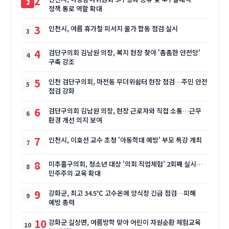
2
정책 통로 역할 확대
3
인천시, 여름 휴가철 피서지 물가 합동 점검 실시
4
검단구의회 김남원 의장, 복지 현장 찾아 '촘촘한 안전망'
구축 강조
5
인천 검단구의회, 마전동 무더위쉼터 현장 점검…주민 안전
점검 강화
6
검단구의회 김남원 의장, 현장 근로자와 직접 소통…근무
환경 개선 의지 보여
7
인천시, 이호선 교수 초청 '아동학대 예방' 부모 특강 개최
8
미추홀구의회, 청소년 대상 '의회 직업체험' 2회째 실시…
민주주의 교육 확대
9
강화군, 최고 34.5℃ 고수온에 양식장 긴급 점검…피해
예방 총력
10
강화군 길상면, 여름방학 맞아 어린이 자원순환 체험교육