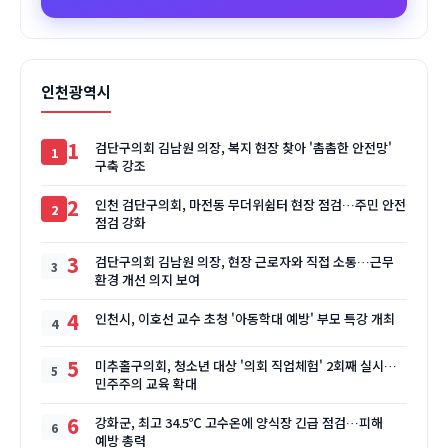
인천광역시
1
검단구의회 김남원 의장, 복지 현장 찾아 '촘촘한 안전망'
구축 강조
2
인천 검단구의회, 마전동 무더위쉼터 현장 점검…주민 안전
점검 강화
3
검단구의회 김남원 의장, 현장 근로자와 직접 소통…근무
환경 개선 의지 보여
4
인천시, 이호선 교수 초청 '아동학대 예방' 부모 특강 개최
5
미추홀구의회, 청소년 대상 '의회 직업체험' 2회째 실시…
민주주의 교육 확대
6
강화군, 최고 34.5℃ 고수온에 양식장 긴급 점검…피해
예방 총력