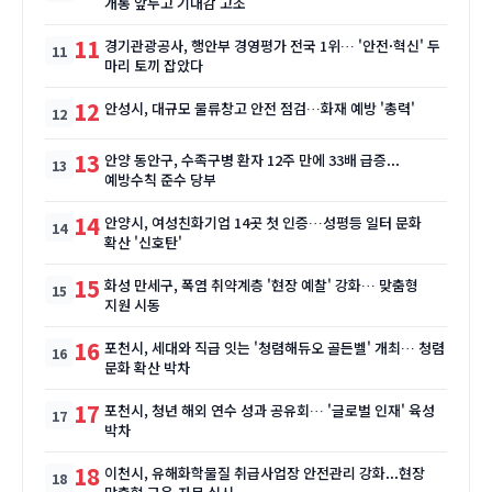
개통 앞두고 기대감 고조
11
경기관광공사, 행안부 경영평가 전국 1위… '안전·혁신' 두
마리 토끼 잡았다
12
안성시, 대규모 물류창고 안전 점검…화재 예방 '총력'
13
안양 동안구, 수족구병 환자 12주 만에 33배 급증...
예방수칙 준수 당부
14
안양시, 여성친화기업 14곳 첫 인증…성평등 일터 문화
확산 '신호탄'
15
화성 만세구, 폭염 취약계층 '현장 예찰' 강화… 맞춤형
지원 시동
16
포천시, 세대와 직급 잇는 '청렴해듀오 골든벨' 개최… 청렴
문화 확산 박차
17
포천시, 청년 해외 연수 성과 공유회… '글로벌 인재' 육성
박차
18
이천시, 유해화학물질 취급사업장 안전관리 강화...현장