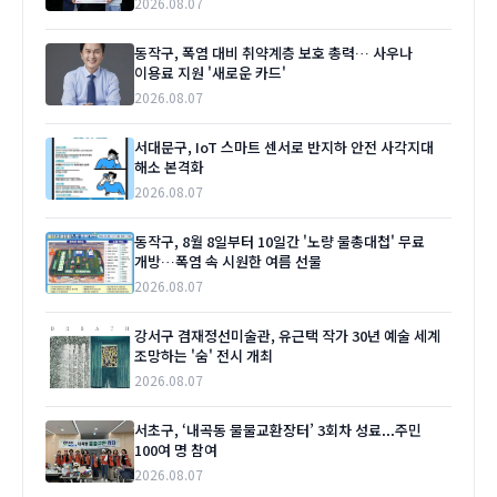
2026.08.07
동작구, 폭염 대비 취약계층 보호 총력… 사우나
이용료 지원 '새로운 카드'
2026.08.07
서대문구, IoT 스마트 센서로 반지하 안전 사각지대
해소 본격화
2026.08.07
동작구, 8월 8일부터 10일간 '노량 물총대첩' 무료
개방…폭염 속 시원한 여름 선물
2026.08.07
강서구 겸재정선미술관, 유근택 작가 30년 예술 세계
조망하는 '숨' 전시 개최
2026.08.07
서초구, ‘내곡동 물물교환장터’ 3회차 성료...주민
100여 명 참여
2026.08.07