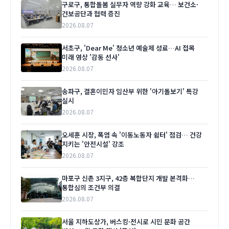
구로구, 통합돌봄 실무자 역량 강화 교육… 보건소·
건보공단과 협력 증진
2026.08.07
서초구, 'Dear Me' 청소년 예술제 성료…AI 접목
미래 영상 '감동 선사'
2026.08.07
송파구, 결혼이민자 임산부 위한 '아기돌보기' 특강
실시
2026.08.07
오세훈 시장, 폭염 속 '이동노동자 쉼터' 점검… 건강
지키는 '안전시설' 강조
2026.08.07
마포구 신촌 3지구, 42층 복합단지 개발 본격화…
통합심의 조건부 의결
2026.08.07
서울 지하도상가, 버스킹·전시로 시민 문화 공간