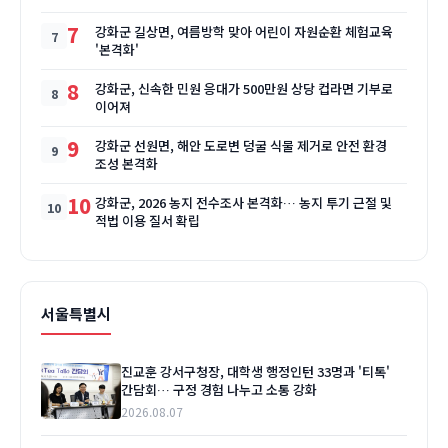
7
강화군 길상면, 여름방학 맞아 어린이 자원순환 체험교육
'본격화'
8
강화군, 신속한 민원 응대가 500만원 상당 컵라면 기부로
이어져
9
강화군 선원면, 해안 도로변 덩굴 식물 제거로 안전 환경
조성 본격화
10
강화군, 2026 농지 전수조사 본격화… 농지 투기 근절 및
적법 이용 질서 확립
서울특별시
진교훈 강서구청장, 대학생 행정인턴 33명과 '티톡'
간담회… 구정 경험 나누고 소통 강화
2026.08.07