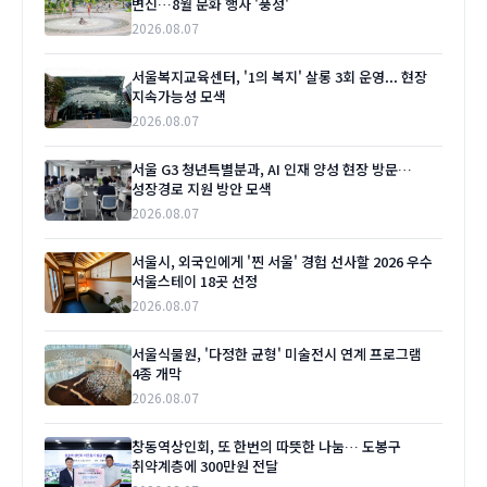
변신…8월 문화 행사 '풍성'
2026.08.07
서울복지교육센터, '1의 복지' 살롱 3회 운영... 현장
지속가능성 모색
2026.08.07
서울 G3 청년특별분과, AI 인재 양성 현장 방문…
성장경로 지원 방안 모색
2026.08.07
서울시, 외국인에게 '찐 서울' 경험 선사할 2026 우수
서울스테이 18곳 선정
2026.08.07
서울식물원, '다정한 균형' 미술전시 연계 프로그램
4종 개막
2026.08.07
창동역상인회, 또 한번의 따뜻한 나눔… 도봉구
취약계층에 300만원 전달