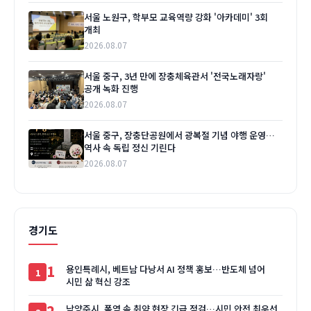
서울 노원구, 학부모 교육역량 강화 '아카데미' 3회
개최
2026.08.07
서울 중구, 3년 만에 장충체육관서 '전국노래자랑'
공개 녹화 진행
2026.08.07
서울 중구, 장충단공원에서 광복절 기념 야행 운영…
역사 속 독립 정신 기린다
2026.08.07
경기도
1
용인특례시, 베트남 다낭서 AI 정책 홍보…반도체 넘어
시민 삶 혁신 강조
2
남양주시, 폭염 속 취약 현장 긴급 점검…시민 안전 최우선