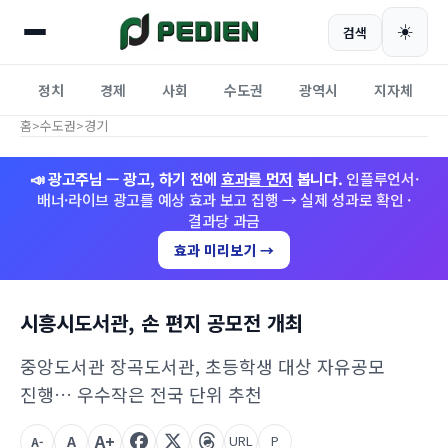
☀️
검색
정치
경제
사회
수도권
광역시
지자체
홈
>
수도권
>
경기
📣 광고주님 — 광고, 하기 전에
효과를 먼저
봅니다.
인플루언서·
배너·라이브 광고를 예상 효과 보고 집행 → 실제 성과로 확인 ·
결과당 과금
효과 미리보기 →
시흥시도서관, 손 편지 공모전 개최
중앙도서관 장곡도서관, 초등학생 대상 자유공모
진행… 우수작은 전국 단위 추천
A+
A
URL
P
A-