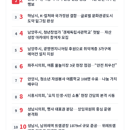
행보
3
하남시, K-컬처와 국가정원 결합…글로벌 문화관광도시
도약 밑그림 완성
4
남양주시, 청년창업가 '경제독립사관학교' 첫발… 자산
성장 아카데미 참여자 모집
5
남양주시, 광명엔지니어링 후원으로 취약계층 3가구에
에어컨 설치 지원
6
파주시의회, 여름 물놀이장 3곳 현장 점검…“안전 최우선”
7
안양시, 청소년 자원봉사 여름학교 108명 수료…나눔 가치
배우다
8
시흥시의회, '오직 민생·시민 소통' 현장 간담회 본격 시동
9
성남시의회, 행사 대표권 분담… 상임위원회 중심 운영
본격화
10
성남시, 남위례역 트램광장 1879㎡ 규모 준공… 위례트램