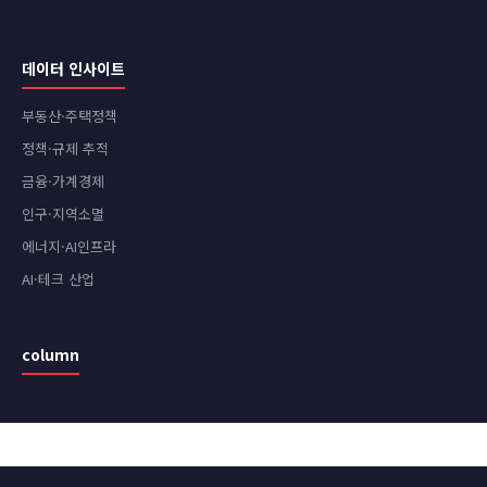
데이터 인사이트
부동산·주택정책
정책·규제 추적
금융·가계경제
인구·지역소멸
에너지·AI인프라
AI·테크 산업
column