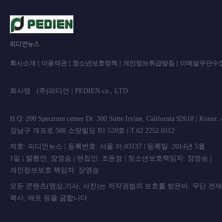
피디언뉴스
회사소개
|
이용약관
|
청소년보호정책
|
개인정보취급방침
|
이메일무단수
회사명 : (주)피디언 | PEDIEN co., L
H.Q: 200 Spectrum center Dr. 300 Suite Irvine, California 92618 | Korea
강남구 개포로 508 소망빌딩 B1 520호 | T.02.2252.0112
제호: 피디언뉴스 | 등록번호: 서울 아,03137 | 등록일: 2014년 5월
1일 | 발행인: 장영승 | 편집인: 조윤정 | 청소년보호책임자: 장영승 |
개인정보보호 책임자: 장영승
모든 콘텐츠(영상,기사, 사진)는 저작권법의 보호를 받은바, 무단 전
복사, 배포 등을 금합니