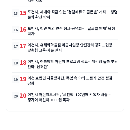
지원 시동
15
포천시, 세대와 직급 잇는 '청렴해듀오 골든벨' 개최… 청렴
문화 확산 박차
16
포천시, 청년 해외 연수 성과 공유회… '글로벌 인재' 육성
박차
17
이천시, 유해화학물질 취급사업장 안전관리 강화...현장
맞춤형 교육·자문 실시
18
이천시, 여름방학 어린이 프로그램 성료…워킹맘 돌봄 부담
완화 '신호탄'
19
이천 호법면 자율방재단, 폭염 속 야외 노동자 안전 점검
강화
20
이천시 어린이도서관, '세천책' 127번째 완독자 배출…
정가이 어린이 1000권 독파