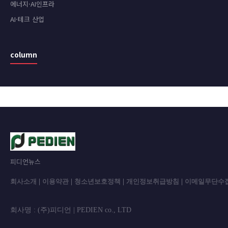
에너지·AI인프라
AI·테크 산업
column
피디언뉴스
회사소개
|
이용약관
|
청소년보호정책
|
개인정보취급방침
|
이메일무단수
회사명 : (주)피디언 | PEDIEN co., L