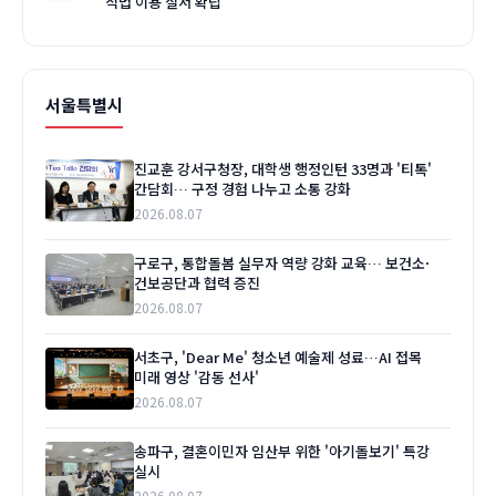
적법 이용 질서 확립
서울특별시
진교훈 강서구청장, 대학생 행정인턴 33명과 '티톡'
간담회… 구정 경험 나누고 소통 강화
2026.08.07
구로구, 통합돌봄 실무자 역량 강화 교육… 보건소·
건보공단과 협력 증진
2026.08.07
서초구, 'Dear Me' 청소년 예술제 성료…AI 접목
미래 영상 '감동 선사'
2026.08.07
송파구, 결혼이민자 임산부 위한 '아기돌보기' 특강
실시
2026.08.07