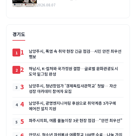
2026.08.07
경기도
1
남양주시, 폭염 속 취약 현장 긴급 점검…시민 안전 최우선
행보
2
하남시, K-컬처와 국가정원 결합…글로벌 문화관광도시
도약 밑그림 완성
3
남양주시, 청년창업가 '경제독립사관학교' 첫발… 자산
성장 아카데미 참여자 모집
4
남양주시, 광명엔지니어링 후원으로 취약계층 3가구에
에어컨 설치 지원
5
파주시의회, 여름 물놀이장 3곳 현장 점검…“안전 최우선”
6
안양시, 청소년 자원봉사 여름학교 108명 수료…나눔 가치