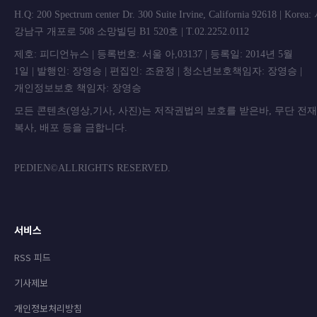
H.Q: 200 Spectrum center Dr. 300 Suite Irvine, California 92618 | Korea
강남구 개포로 508 소망빌딩 B1 520호 | T.02.2252.0112
제호: 피디언뉴스 | 등록번호: 서울 아,03137 | 등록일: 2014년 5월
1일 | 발행인: 장영승 | 편집인: 조윤정 | 청소년보호책임자: 장영승 |
개인정보보호 책임자: 장영승
모든 콘텐츠(영상,기사, 사진)는 저작권법의 보호를 받은바, 무단 전
복사, 배포 등을 금합니
PEDIEN©ALLRIGHTS RESERVED.
서비스
RSS 피드
기사제보
개인정보처리방침