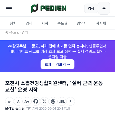
☀️
검색
정치
경제
사회
수도권
광역시
지자체
홈
>
수도권
>
경기
📣 광고주님 — 광고, 하기 전에
효과를 먼저
봅니다.
인플루언서·
배너·라이브 광고를 예상 효과 보고 집행 → 실제 성과로 확인 ·
결과당 과금
효과 미리보기 →
포천시 소흘건강생활지원센터, ‘실버 근력 운동
교실’ 운영 시작
A+
A
URL
P
A-
온라인 뉴스팀
기자
입력 2026-06-04 20:14:18