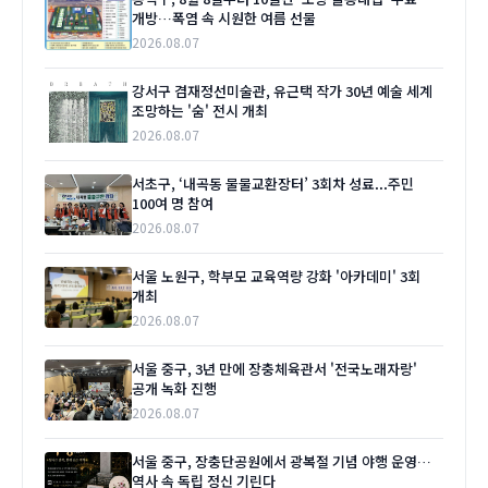
개방…폭염 속 시원한 여름 선물
2026.08.07
강서구 겸재정선미술관, 유근택 작가 30년 예술 세계
조망하는 '숨' 전시 개최
2026.08.07
서초구, ‘내곡동 물물교환장터’ 3회차 성료...주민
100여 명 참여
2026.08.07
서울 노원구, 학부모 교육역량 강화 '아카데미' 3회
개최
2026.08.07
서울 중구, 3년 만에 장충체육관서 '전국노래자랑'
공개 녹화 진행
2026.08.07
서울 중구, 장충단공원에서 광복절 기념 야행 운영…
역사 속 독립 정신 기린다