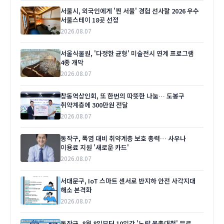
서울시, 외국인에게 '찐 서울' 경험 선사할 2026 우수
서울스테이 18곳 선정
2026.08.07
서울식물원, '다정한 균형' 미술전시 연계 프로그램
4종 개막
2026.08.07
창동역상인회, 또 한번의 따뜻한 나눔… 도봉구
취약계층에 300만원 전달
2026.08.07
동작구, 폭염 대비 취약계층 보호 총력… 사우나
이용료 지원 '새로운 카드'
2026.08.07
서대문구, IoT 스마트 센서로 반지하 안전 사각지대
해소 본격화
2026.08.07
동작구, 8월 8일부터 10일간 '노량 물총대첩' 무료