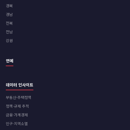
경북
경남
전북
전남
강원
연예
데이터 인사이트
부동산·주택정책
정책·규제 추적
금융·가계경제
인구·지역소멸