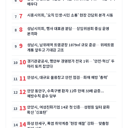
배우다
7
시흥시의회, '오직 민생·시민 소통' 현장 간담회 본격 시동
8
성남시의회, 행사 대표권 분담… 상임위원회 중심 운영
본격화
9
성남시, 남위례역 트램광장 1879㎡ 규모 준공… 위례트램
개통 앞두고 기대감 고조
10
경기관광공사, 행안부 경영평가 전국 1위… '안전·혁신' 두
마리 토끼 잡았다
11
안성시, 대규모 물류창고 안전 점검…화재 예방 '총력'
12
안양 동안구, 수족구병 환자 12주 만에 33배 급증...
예방수칙 준수 당부
13
안양시, 여성친화기업 14곳 첫 인증…성평등 일터 문화
확산 '신호탄'
14
화성 만세구, 폭염 취약계층 '현장 예찰' 강화… 맞춤형