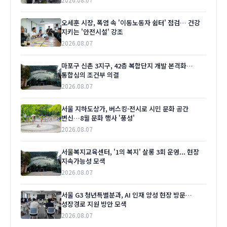
오세훈 시장, 폭염 속 '이동노동자 쉼터' 점검… 건강
지키는 '안전시설' 강조
2026.08.07
마포구 신촌 3지구, 42층 복합단지 개발 본격화…
통합심의 조건부 의결
2026.08.07
서울 지하도상가, 버스킹·전시로 시민 문화 공간
변신…8월 문화 행사 '풍성'
2026.08.07
서울복지교육센터, '1의 복지' 살롱 3회 운영... 현장
지속가능성 모색
2026.08.07
서울 G3 청년특별분과, AI 인재 양성 현장 방문…
성장경로 지원 방안 모색
2026.08.07