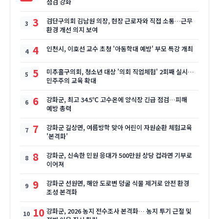
점검 강화
3
검단구의회 김남원 의장, 현장 근로자와 직접 소통…근무
환경 개선 의지 보여
4
인천시, 이호선 교수 초청 '아동학대 예방' 부모 특강 개최
5
미추홀구의회, 청소년 대상 '의회 직업체험' 2회째 실시…
민주주의 교육 확대
6
강화군, 최고 34.5℃ 고수온에 양식장 긴급 점검…피해
예방 총력
7
강화군 길상면, 여름방학 맞아 어린이 자원순환 체험교육
'본격화'
8
강화군, 신속한 민원 응대가 500만원 상당 컵라면 기부로
이어져
9
강화군 선원면, 해안 도로변 덩굴 식물 제거로 안전 환경
조성 본격화
10
강화군, 2026 농지 전수조사 본격화… 농지 투기 근절 및