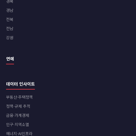
경북
경남
전북
전남
강원
연예
데이터 인사이트
부동산·주택정책
정책·규제 추적
금융·가계경제
인구·지역소멸
에너지·AI인프라