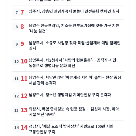
7
양주시, 장흥면 일영계곡서 물놀이 안전문화 캠페인 실시
8
남양주 한국프라임, 저소득 한부모가정에 맞춤 가구 지원
'나눔 실천'
9
남양주시, 소규모 사업장 찾아 폭염·산업재해 예방 캠페인
실시
10
남양주시, 제2청사서 '사랑의 헌혈운동'… 공직자·시민
동참으로 생명나눔 문화 확산
11
남양주시, 체납관리단 '바른세정 지킴이' 출범…현장 중심
체납 관리 본격화
12
남양주시, 청소년 생명지킴 지역안전망 구축 본격화
13
의왕시, 폭염 중대경보 속 현장 점검… 김성제 시장, 취약
시설 안전 ‘총력’
14
성남시, '페달 오조작 방지장치' 지원으로 100만 시민
교통안전망 구축