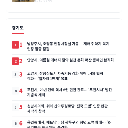
경기도
1
남양주시, 호평동 현장시장실 가동… 재해 취약지·복지
현장 집중 점검
2
안양시, 여름철 에너지 절약 실천 문화 확산 캠페인 본격화
3
고양시, 창릉신도시 자족기능 강화 위해 LH와 협력
강화…'일자리 1만개' 목표
4
포천시, 29년 만에 역사 6권 편찬 완료... '포천시사' 발간
기념식 개최
5
성남시의회, 위례 산마루경로당 '전국 모범' 인증 현판
제막식 참석
6
용인특례시, 베트남 다낭 꽝푸구와 청년 교류 확대… 'K-
온기마을 프로젝트' 본격화