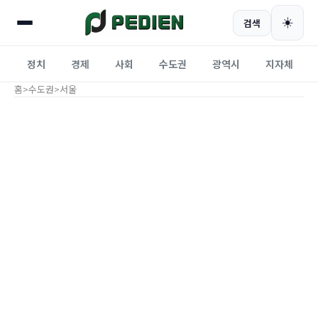
☀️
검색
정치
경제
사회
수도권
광역시
지자체
홈
>
수도권
>
서울