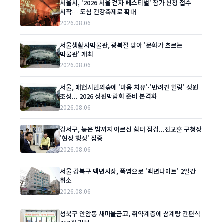
서울시, '2026 서울 걷자 페스티벌' 참가 신청 접수
시작… 도심 건강축제로 확대
2026.08.06
서울생활사박물관, 광복절 맞아 '문화가 흐르는
박물관' 개최
2026.08.06
서울, 매헌시민의숲에 '마음 치유'·'반려견 힐링' 정원
조성... 2026 정원박람회 준비 본격화
2026.08.06
강서구, 늦은 밤까지 어르신 쉼터 점검...진교훈 구청장
'현장 행정' 집중
2026.08.06
서울 강북구 백년시장, 폭염으로 '백년나이트' 2일간
취소
2026.08.06
성북구 안암동 새마을금고, 취약계층에 삼계탕 간편식