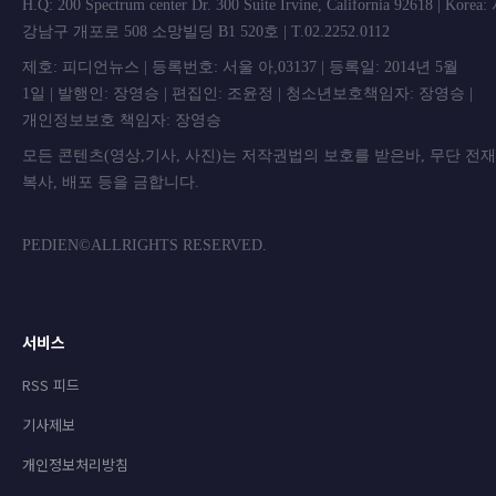
H.Q: 200 Spectrum center Dr. 300 Suite Irvine, California 92618 | Korea
강남구 개포로 508 소망빌딩 B1 520호 | T.02.2252.0112
제호: 피디언뉴스 | 등록번호: 서울 아,03137 | 등록일: 2014년 5월
1일 | 발행인: 장영승 | 편집인: 조윤정 | 청소년보호책임자: 장영승 |
개인정보보호 책임자: 장영승
모든 콘텐츠(영상,기사, 사진)는 저작권법의 보호를 받은바, 무단 전
복사, 배포 등을 금합니
PEDIEN©ALLRIGHTS RESERVED.
서비스
RSS 피드
기사제보
개인정보처리방침