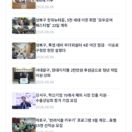
450개 기부
2026.08.06
성북구 장위뉴타운, 5천 세대 이웃 화합 '모두모여
페스티벌' 22일 개최
2026.08.06
성북구, 폭염 대비 무더위쉼터 4곳 야간 점검…이승로
구청장 현장 살폈다
2026.08.06
서대문구, 현대이지웰 2천만원 후원금으로 청년 자립
지원 강화
2026.08.06
강서구, 혁신기업 70개사 해외 시장 진출 지원…
수출상담회 참가 기업 모집
2026.08.06
마포구, '반려식물 키우기' 프로그램 9월 개강...동별
15명 선착순 모집
2026.08.06