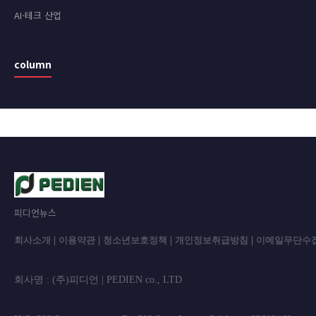
AI·테크 산업
column
피디언뉴스
회사소개
|
이용약관
|
청소년보호정책
|
개인정보취급방침
|
이메일무단수
회사명 : (주)피디언 | PEDIEN co., L