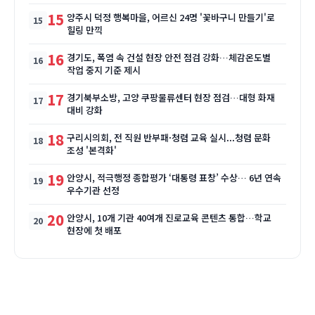
15
양주시 덕정 행복마을, 어르신 24명 '꽃바구니 만들기'로
힐링 만끽
16
경기도, 폭염 속 건설 현장 안전 점검 강화…체감온도별
작업 중지 기준 제시
17
경기북부소방, 고양 쿠팡물류센터 현장 점검…대형 화재
대비 강화
18
구리시의회, 전 직원 반부패·청렴 교육 실시...청렴 문화
조성 '본격화'
19
안양시, 적극행정 종합평가 ‘대통령 표창’ 수상… 6년 연속
우수기관 선정
20
안양시, 10개 기관 40여개 진로교육 콘텐츠 통합…학교
현장에 첫 배포