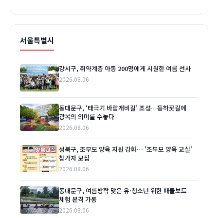
서울특별시
강서구, 취약계층 아동 200명에게 시원한 여름 선사
2026.08.06
동대문구, ‘태극기 바람개비길’ 조성…등하굣길에
광복의 의미를 수놓다
2026.08.06
성북구, 조부모 양육 지원 강화… '조부모 양육 교실'
참가자 모집
2026.08.06
동대문구, 여름방학 맞은 유·청소년 위한 패들보드
체험 본격 가동
2026.08.06