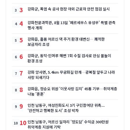
3
강화군, 폭염 속 공사 현장 야외 근로자 안전 점검 실시
4
강화천문과학관, 8월 13일 '페르세우스 유성우' 특별 관측
행사 개최
5
강화읍, 홀몸 어르신 댁 주거 환경 대변신… 쾌적한
보금자리 조성
6
강화군, 동막·민머루 해변 7회 수질 검사로 안심 물놀이
환경 조성
7
강화 양사면, 5.4km 무궁화길 만개…광복절 앞두고 나라
사랑 되새기다
8
강화읍, 정승오 위원 '이웃사랑 김치' 45통 기부…취약계층
나눔 '훈훈'
9
인천 남동구, 여성친화도시 3기 구민참여단 위촉...
'안전하고 행복한 도시' 조성 박차
10
인천 남동구, 어르신 일자리 '정도담' 수익금 300만원
취약계층 지원에 기탁