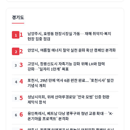
경기도
1
남양주시, 호평동 현장시장실 가동… 재해 취약지·복지
현장 집중 점검
2
안양시, 여름철 에너지 절약 실천 문화 확산 캠페인 본격화
3
고양시, 창릉신도시 자족기능 강화 위해 LH와 협력
강화…'일자리 1만개' 목표
4
포천시, 29년 만에 역사 6권 편찬 완료... '포천시사' 발간
기념식 개최
5
성남시의회, 위례 산마루경로당 '전국 모범' 인증 현판
제막식 참석
6
용인특례시, 베트남 다낭 꽝푸구와 청년 교류 확대… 'K-
온기마을 프로젝트' 본격화
양주시, 장흥면 일영계곡서 물놀이 안전문화 캠페인 실시