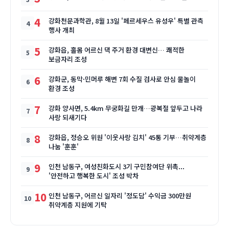
4
강화천문과학관, 8월 13일 '페르세우스 유성우' 특별 관측
행사 개최
5
강화읍, 홀몸 어르신 댁 주거 환경 대변신… 쾌적한
보금자리 조성
6
강화군, 동막·민머루 해변 7회 수질 검사로 안심 물놀이
환경 조성
7
강화 양사면, 5.4km 무궁화길 만개…광복절 앞두고 나라
사랑 되새기다
8
강화읍, 정승오 위원 '이웃사랑 김치' 45통 기부…취약계층
나눔 '훈훈'
9
인천 남동구, 여성친화도시 3기 구민참여단 위촉...
'안전하고 행복한 도시' 조성 박차
10
인천 남동구, 어르신 일자리 '정도담' 수익금 300만원
취약계층 지원에 기탁