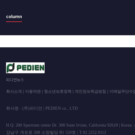
column
피디언뉴스
회사소개
|
이용약관
|
청소년보호정책
|
개인정보취급방침
|
이메일무단수
회사명 : (주)피디언 | PEDIEN co., L
H.Q: 200 Spectrum center Dr. 300 Suite Irvine, California 92618 | Korea
강남구 개포로 508 소망빌딩 B1 520호 | T.02.2252.0112