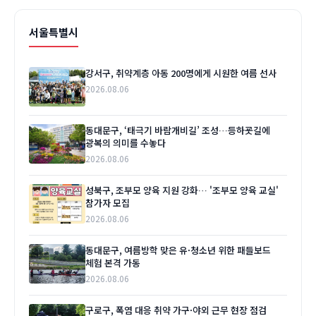
서울특별시
강서구, 취약계층 아동 200명에게 시원한 여름 선사
2026.08.06
동대문구, ‘태극기 바람개비길’ 조성…등하굣길에
광복의 의미를 수놓다
2026.08.06
성북구, 조부모 양육 지원 강화… '조부모 양육 교실'
참가자 모집
2026.08.06
동대문구, 여름방학 맞은 유·청소년 위한 패들보드
체험 본격 가동
2026.08.06
구로구, 폭염 대응 취약 가구·야외 근무 현장 점검