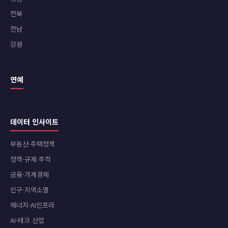
전북
전남
강원
연예
데이터 인사이트
부동산·주택정책
정책·규제 추적
금융·가계경제
인구·지역소멸
에너지·AI인프라
AI·테크 산업