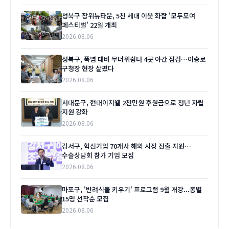
성북구 장위뉴타운, 5천 세대 이웃 화합 '모두모여
페스티벌' 22일 개최
2026.08.06
성북구, 폭염 대비 무더위쉼터 4곳 야간 점검…이승로
구청장 현장 살폈다
2026.08.06
서대문구, 현대이지웰 2천만원 후원금으로 청년 자립
지원 강화
2026.08.06
강서구, 혁신기업 70개사 해외 시장 진출 지원…
수출상담회 참가 기업 모집
2026.08.06
마포구, '반려식물 키우기' 프로그램 9월 개강...동별
15명 선착순 모집
2026.08.06