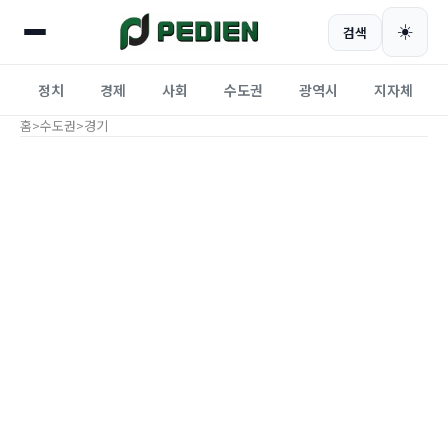
☀️
검색
정치
경제
사회
수도권
광역시
지자체
홈
>
수도권
>
경기