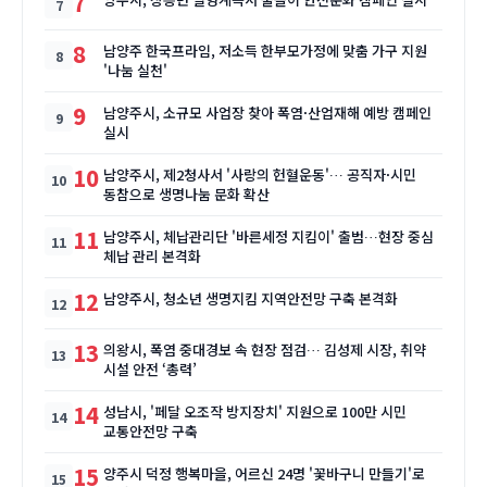
7
8
남양주 한국프라임, 저소득 한부모가정에 맞춤 가구 지원
'나눔 실천'
9
남양주시, 소규모 사업장 찾아 폭염·산업재해 예방 캠페인
실시
10
남양주시, 제2청사서 '사랑의 헌혈운동'… 공직자·시민
동참으로 생명나눔 문화 확산
11
남양주시, 체납관리단 '바른세정 지킴이' 출범…현장 중심
체납 관리 본격화
12
남양주시, 청소년 생명지킴 지역안전망 구축 본격화
13
의왕시, 폭염 중대경보 속 현장 점검… 김성제 시장, 취약
시설 안전 ‘총력’
14
성남시, '페달 오조작 방지장치' 지원으로 100만 시민
교통안전망 구축
15
양주시 덕정 행복마을, 어르신 24명 '꽃바구니 만들기'로