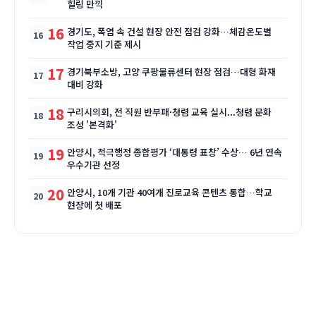
힐링 만끽
16
경기도, 폭염 속 건설 현장 안전 점검 강화…체감온도별
작업 중지 기준 제시
17
경기북부소방, 고양 쿠팡물류센터 현장 점검…대형 화재
대비 강화
18
구리시의회, 전 직원 반부패·청렴 교육 실시...청렴 문화
조성 '본격화'
19
안양시, 적극행정 종합평가 ‘대통령 표창’ 수상… 6년 연속
우수기관 선정
20
안양시, 10개 기관 40여개 진로교육 콘텐츠 통합…학교
현장에 첫 배포