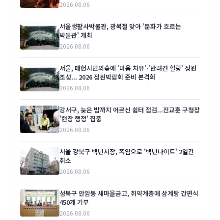
2026.08.06
서울생활사박물관, 광복절 맞아 '문화가 흐르는
박물관' 개최
2026.08.06
서울, 매헌시민의숲에 '마음 치유'·'반려견 힐링' 정원
조성... 2026 정원박람회 준비 본격화
2026.08.06
강서구, 늦은 밤까지 어르신 쉼터 점검...진교훈 구청장
'현장 행정' 집중
2026.08.06
서울 강북구 백년시장, 폭염으로 '백년나이트' 2일간
취소
2026.08.06
성북구 안암동 새마을금고, 취약계층에 삼계탕 간편식
450개 기부
2026.08.06