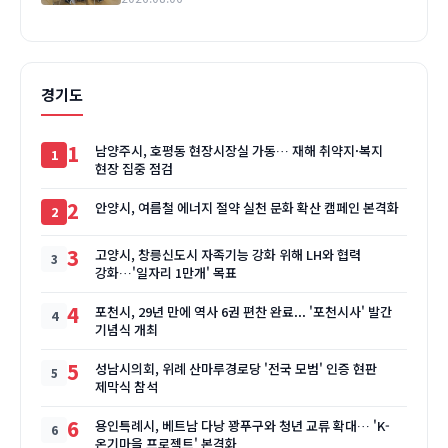
경기도
1
남양주시, 호평동 현장시장실 가동… 재해 취약지·복지
현장 집중 점검
2
안양시, 여름철 에너지 절약 실천 문화 확산 캠페인 본격화
3
고양시, 창릉신도시 자족기능 강화 위해 LH와 협력
강화…'일자리 1만개' 목표
4
포천시, 29년 만에 역사 6권 편찬 완료... '포천시사' 발간
기념식 개최
5
성남시의회, 위례 산마루경로당 '전국 모범' 인증 현판
제막식 참석
6
용인특례시, 베트남 다낭 꽝푸구와 청년 교류 확대… 'K-
온기마을 프로젝트' 본격화