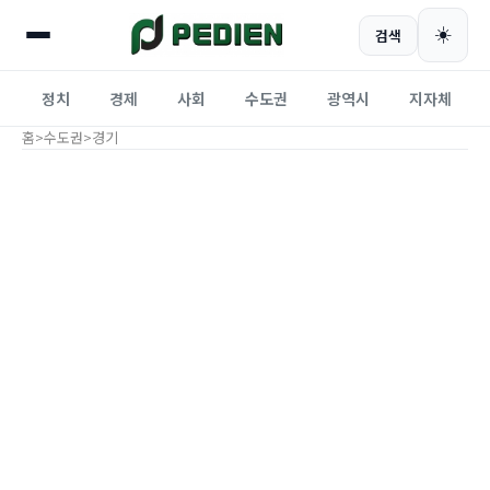
☀️
검색
정치
경제
사회
수도권
광역시
지자체
홈
>
수도권
>
경기