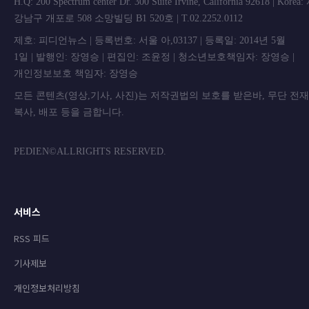
H.Q: 200 Spectrum center Dr. 300 Suite Irvine, California 92618 | Korea
강남구 개포로 508 소망빌딩 B1 520호 | T.02.2252.0112
제호: 피디언뉴스 | 등록번호: 서울 아,03137 | 등록일: 2014년 5월
1일 | 발행인: 장영승 | 편집인: 조윤정 | 청소년보호책임자: 장영승 |
개인정보보호 책임자: 장영승
모든 콘텐츠(영상,기사, 사진)는 저작권법의 보호를 받은바, 무단 전
복사, 배포 등을 금합니
PEDIEN©ALLRIGHTS RESERVED.
서비스
RSS 피드
기사제보
개인정보처리방침