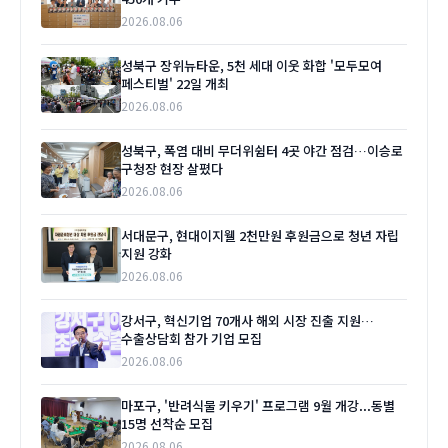
2026.08.06
성북구 장위뉴타운, 5천 세대 이웃 화합 '모두모여
페스티벌' 22일 개최
2026.08.06
성북구, 폭염 대비 무더위쉼터 4곳 야간 점검…이승로
구청장 현장 살폈다
2026.08.06
서대문구, 현대이지웰 2천만원 후원금으로 청년 자립
지원 강화
2026.08.06
강서구, 혁신기업 70개사 해외 시장 진출 지원…
수출상담회 참가 기업 모집
2026.08.06
마포구, '반려식물 키우기' 프로그램 9월 개강...동별
15명 선착순 모집
2026.08.06