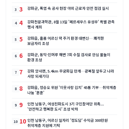
3
강화군, 폭염 속 공사 현장 야외 근로자 안전 점검 실시
4
강화천문과학관, 8월 13일 '페르세우스 유성우' 특별 관측
행사 개최
5
강화읍, 홀몸 어르신 댁 주거 환경 대변신… 쾌적한
보금자리 조성
6
강화군, 동막·민머루 해변 7회 수질 검사로 안심 물놀이
환경 조성
7
강화 양사면, 5.4km 무궁화길 만개…광복절 앞두고 나라
사랑 되새기다
8
강화읍, 정승오 위원 '이웃사랑 김치' 45통 기부…취약계층
나눔 '훈훈'
9
인천 남동구, 여성친화도시 3기 구민참여단 위촉...
'안전하고 행복한 도시' 조성 박차
10
인천 남동구, 어르신 일자리 '정도담' 수익금 300만원
취약계층 지원에 기탁