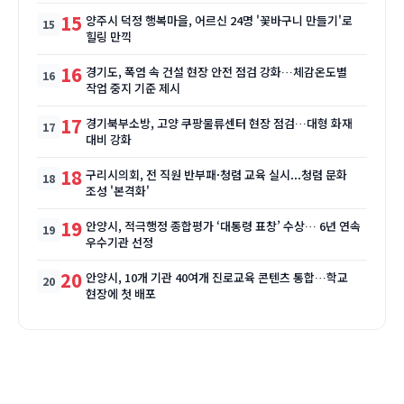
15
양주시 덕정 행복마을, 어르신 24명 '꽃바구니 만들기'로
힐링 만끽
16
경기도, 폭염 속 건설 현장 안전 점검 강화…체감온도별
작업 중지 기준 제시
17
경기북부소방, 고양 쿠팡물류센터 현장 점검…대형 화재
대비 강화
18
구리시의회, 전 직원 반부패·청렴 교육 실시...청렴 문화
조성 '본격화'
19
안양시, 적극행정 종합평가 ‘대통령 표창’ 수상… 6년 연속
우수기관 선정
20
안양시, 10개 기관 40여개 진로교육 콘텐츠 통합…학교
현장에 첫 배포