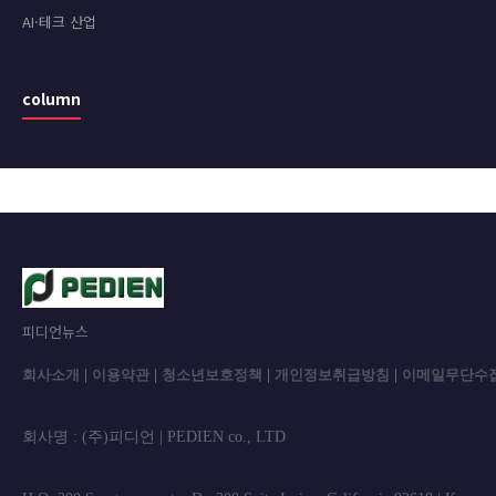
AI·테크 산업
column
피디언뉴스
회사소개
|
이용약관
|
청소년보호정책
|
개인정보취급방침
|
이메일무단수
회사명 : (주)피디언 | PEDIEN co., L