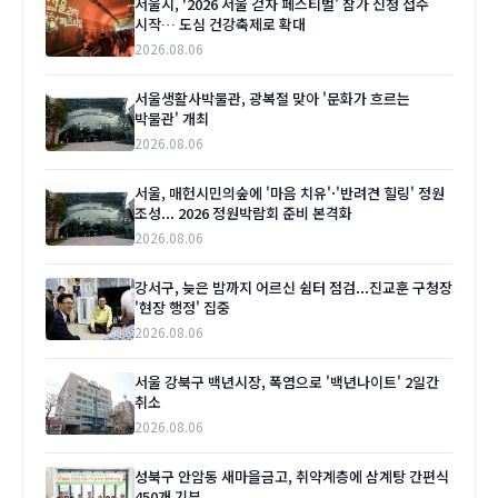
서울시, '2026 서울 걷자 페스티벌' 참가 신청 접수
시작… 도심 건강축제로 확대
2026.08.06
서울생활사박물관, 광복절 맞아 '문화가 흐르는
박물관' 개최
2026.08.06
서울, 매헌시민의숲에 '마음 치유'·'반려견 힐링' 정원
조성... 2026 정원박람회 준비 본격화
2026.08.06
강서구, 늦은 밤까지 어르신 쉼터 점검...진교훈 구청장
'현장 행정' 집중
2026.08.06
서울 강북구 백년시장, 폭염으로 '백년나이트' 2일간
취소
2026.08.06
성북구 안암동 새마을금고, 취약계층에 삼계탕 간편식
450개 기부