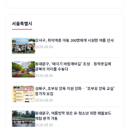
서울특별시
강서구, 취약계층 아동 200명에게 시원한 여름 선사
2026.08.06
동대문구, ‘태극기 바람개비길’ 조성…등하굣길에
광복의 의미를 수놓다
2026.08.06
성북구, 조부모 양육 지원 강화… '조부모 양육 교실'
참가자 모집
2026.08.06
동대문구, 여름방학 맞은 유·청소년 위한 패들보드
체험 본격 가동
2026.08.06