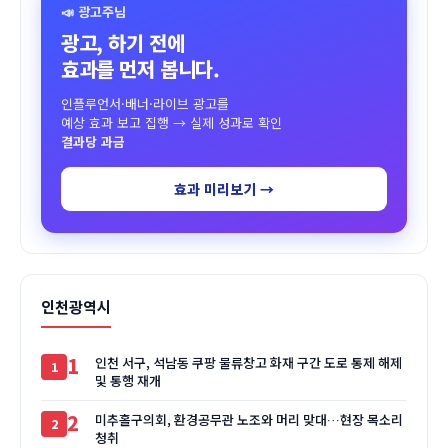
📣 광고주님
광고, 하기 전에
효과를 먼저 봅니다.
인플루언서·배너·라이브 광고를
예상 효과 보고 집행 → 실제 성과로 확인
결과당 과금
효과 미리보기 →
인천광역시
1
인천 서구, 석남동 쿠팡 물류창고 화재 구간 도로 통제 해제
및 통행 재개
2
미추홀구의회, 환경공무관 노조와 머리 맞대…현장 목소리
청취