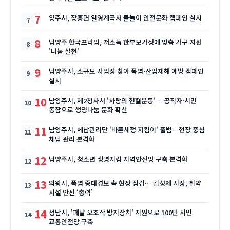
7
양주시, 장흥면 일영계곡서 물놀이 안전문화 캠페인 실시
8
남양주 한국프라임, 저소득 한부모가정에 맞춤 가구 지원
'나눔 실천'
9
남양주시, 소규모 사업장 찾아 폭염·산업재해 예방 캠페인
실시
10
남양주시, 제2청사서 '사랑의 헌혈운동'… 공직자·시민
동참으로 생명나눔 문화 확산
11
남양주시, 체납관리단 '바른세정 지킴이' 출범…현장 중심
체납 관리 본격화
12
남양주시, 청소년 생명지킴 지역안전망 구축 본격화
13
의왕시, 폭염 중대경보 속 현장 점검… 김성제 시장, 취약
시설 안전 ‘총력’
14
성남시, '페달 오조작 방지장치' 지원으로 100만 시민
교통안전망 구축