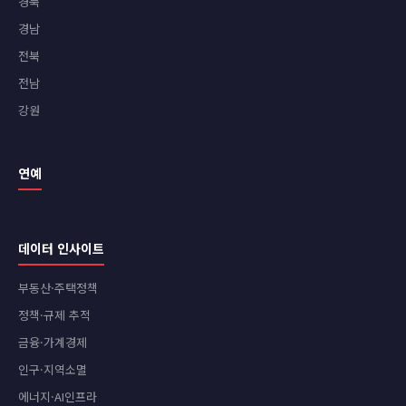
경북
경남
전북
전남
강원
연예
데이터 인사이트
부동산·주택정책
정책·규제 추적
금융·가계경제
인구·지역소멸
에너지·AI인프라