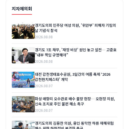
지자체의회
경기도의회 민주당 여성 의원, '위안부' 피해자 기림의
날 기념식 참석
2026.08.08
경기도 7조 채무, '재정 비상' 원인 놓고 설전… 고준호
"내부 책임 규명해야"
2026.08.08
대전 갑천생태호수공원, 3일간의 여름 축제 '2026
갑천펀치페스타' 개막
2026.08.07
화성 매향리 오수관로 배수 불량 현장… 오현정 의원,
신속 조치로 주민 불편 해소 촉구
2026.08.07
경기도의회 김용찬 의원, 용인 동막천 하류 재해위험
해소 위한 하천정비 본격화 촉구