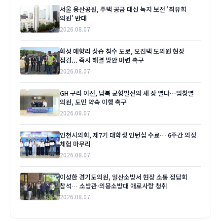
서울 용산공원, 주택 공급 대신 녹지 보전 '최유희
의원' 반대
2026.08.07
화성 매향리 상습 침수 도로, 오진택 도의원 현장
점검... 즉시 해결 방안 마련 촉구
2026.08.07
GH 구리 이전, 남북 균형발전의 새 장 열다…임창열
의원, 도민 약속 이행 촉구
2026.08.07
인천시의회, 제7기 대학생 인턴십 수료… 6주간 의정
체험 마무리
2026.08.07
이성한 경기도의원, 일산소방서 현장 소통 정담회
참석… 소방관·의용소방대 애로사항 청취
2026.08.07