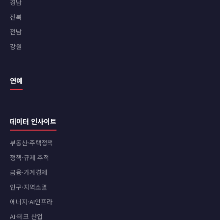
경남
전북
전남
강원
연예
데이터 인사이트
부동산·주택정책
정책·규제 추적
금융·가계경제
인구·지역소멸
에너지·AI인프라
AI·테크 산업