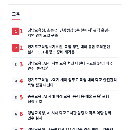
교육
1
경남교육청, 초등생 '건강성장 3주 챌린지' 본격 운영…
지역 연계 모델 구축
2
경기도교육정보기록원, 폭염·정전 대비 통합 모의훈련
실시…501대 정보 장비 재가동
3
경남교육, AI·디지털 교육 혁신 나선다…교원 24명 미국
연수 '본격화'
4
경기도교육청, 2학기 개학 앞두고 폭염 대비 학교 안전관리
특별 점검 나선다
5
충북교육, AI 시대 미래 교육 '몸·마음·예술 근육' 균형
성장 강조
6
경남교육청, AI 시대 학교도서관 담당자 직무 역량 강화
연수 실시
경남교육청, 교육복지사 133명 실습 연수 개최... 맞춤형