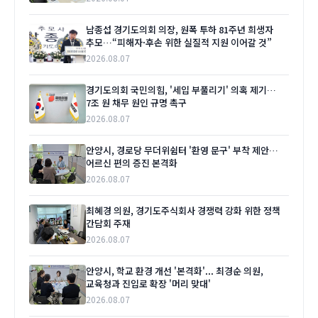
남종섭 경기도의회 의장, 원폭 투하 81주년 희생자
추모…“피해자·후손 위한 실질적 지원 이어갈 것”
2026.08.07
경기도의회 국민의힘, '세입 부풀리기' 의혹 제기…
7조 원 채무 원인 규명 촉구
2026.08.07
안양시, 경로당 무더위쉼터 '환영 문구' 부착 제안…
어르신 편의 증진 본격화
2026.08.07
최혜경 의원, 경기도주식회사 경쟁력 강화 위한 정책
간담회 주재
2026.08.07
안양시, 학교 환경 개선 '본격화'... 최경순 의원,
교육청과 진입로 확장 '머리 맞대'
2026.08.07