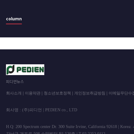
column
피디언뉴스
회사소개
|
이용약관
|
청소년보호정책
|
개인정보취급방침
|
이메일무단수
회사명 : (주)피디언 | PEDIEN co., L
H.Q: 200 Spectrum center Dr. 300 Suite Irvine, California 92618 | Korea
강남구 개포로 508 소망빌딩 B1 520호 | T.02.2252.0112