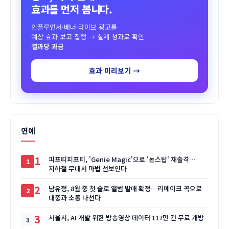
효과를 먼저 봅니다.
인플루언서·배너·라이브 광고를
예상 효과 보고 집행 → 실제 성과로 확인
결과당 과금
효과 미리보기 →
연예
1
피프티피프티, 'Genie Magic'으로 '논스탑' 재출격…
지하철 무대서 마법 선보인다
2
남유정, 8월 중 첫 솔로 앨범 발매 확정…리메이크 곡으로
대중과 소통 나선다
3
서울시, AI 개발 위한 방송영상 데이터 117만 건 무료 개방