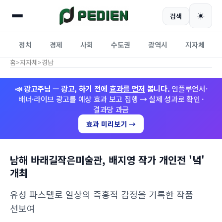
☀️
검색
정치
경제
사회
수도권
광역시
지자체
홈
>
지자체
>
경남
📣 광고주님 — 광고, 하기 전에
효과를 먼저
봅니다.
인플루언서·
배너·라이브 광고를 예상 효과 보고 집행 → 실제 성과로 확인 ·
결과당 과금
효과 미리보기 →
남해 바래길작은미술관, 배지영 작가 개인전 '녘'
개최
유성 파스텔로 일상의 즉흥적 감정을 기록한 작품
선보여