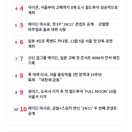
4
아이콘, 서울부터 고베까지 8개 도시 월드투어 성공적으로
개최
5
메이딘 마시로, 첫 EP '24/11' 콘셉트 공개… 강렬한
비주얼로 솔로 데뷔 시동
6
일본 4인조 록밴드 카나분, 12월 5일 서울 첫 단독 공연
개최
7
신인 걸그룹 메이딘, 일본 고베 첫 콘서트 6000석 전석 매진
기록
8
록 여제 리사, 서울 올림픽홀 2천 관객과 15주년
축제…"떼창에 감동"
9
원어스, 소속사 이적 후 첫 월드투어 'FULL MOON' 10월
서울서 시작
10
메이딘 마시로, 금발+스모키 변신 '24/11' 두 번째 콘셉트
공개