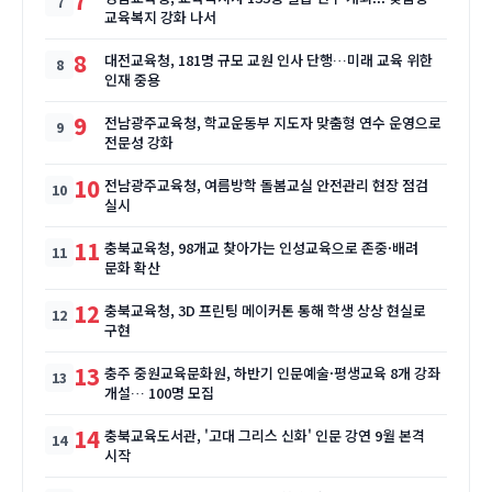
7
교육복지 강화 나서
8
대전교육청, 181명 규모 교원 인사 단행…미래 교육 위한
인재 중용
9
전남광주교육청, 학교운동부 지도자 맞춤형 연수 운영으로
전문성 강화
10
전남광주교육청, 여름방학 돌봄교실 안전관리 현장 점검
실시
11
충북교육청, 98개교 찾아가는 인성교육으로 존중·배려
문화 확산
12
충북교육청, 3D 프린팅 메이커톤 통해 학생 상상 현실로
구현
13
충주 중원교육문화원, 하반기 인문예술·평생교육 8개 강좌
개설… 100명 모집
14
충북교육도서관, '고대 그리스 신화' 인문 강연 9월 본격
시작