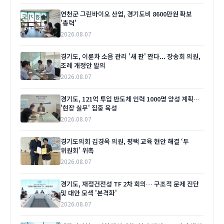
연천군 그린바이오 산업, 경기도비 8600만원 확보
'총력'
2026.08.07
경기도, 이륜차 소음 관리 '새 판' 짠다... 장송회 의원,
조례 개정안 발의
2026.08.07
경기도, 121억 투입 반도체 인력 1000명 양성 계획…
'현장 실무' 집중 육성
2026.08.07
경기도의회 김경옥 의원, 평택 교육 현안 해결 ‘두
위원회’ 위촉
2026.08.07
경기도, 재정건전성 TF 2차 회의… 구조적 문제 진단
및 대안 모색 '본격화'
2026.08.07