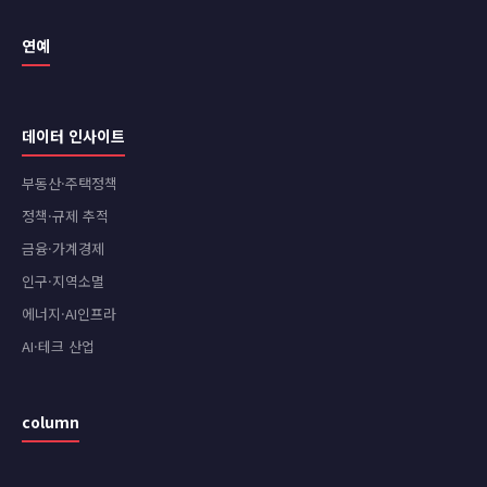
연예
데이터 인사이트
부동산·주택정책
정책·규제 추적
금융·가계경제
인구·지역소멸
에너지·AI인프라
AI·테크 산업
column