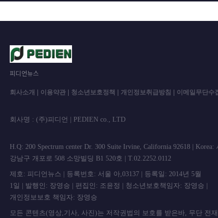
피디언뉴스
회사소개
|
이용약관
|
청소년보호정책
|
개인정보취급방침
|
이메일무단수
회사명 : (주)피디언 | PEDIEN co., L
H.Q: 200 Spectrum center Dr. 300 Suite Irvine, California 92618 | Korea
강남구 개포로 508 소망빌딩 B1 520호 | T.02.2252.0112
제호: 피디언뉴스 | 등록번호: 서울 아,03137 | 등록일: 2014년 5월
1일 | 발행인: 장영승 | 편집인: 조윤정 | 청소년보호책임자: 장영승 |
개인정보보호 책임자: 장영승
모든 콘텐츠(영상,기사, 사진)는 저작권법의 보호를 받은바, 무단 전