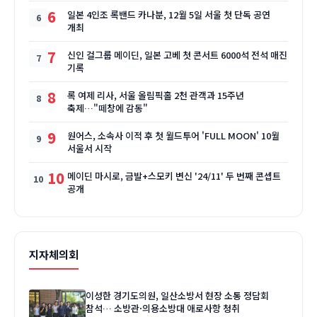
6
일본 4인조 록밴드 카나분, 12월 5일 서울 첫 단독 공연
개최
7
신인 걸그룹 메이딘, 일본 고베 첫 콘서트 6000석 전석 매진
기록
8
록 여제 리사, 서울 올림픽홀 2천 관객과 15주년
축제…"떼창에 감동"
9
원어스, 소속사 이적 후 첫 월드투어 'FULL MOON' 10월
서울서 시작
10
메이딘 마시로, 금발+스모키 변신 '24/11' 두 번째 콘셉트
공개
지자체의회
이성한 경기도의원, 일산소방서 현장 소통 정담회
참석… 소방관·의용소방대 애로사항 청취