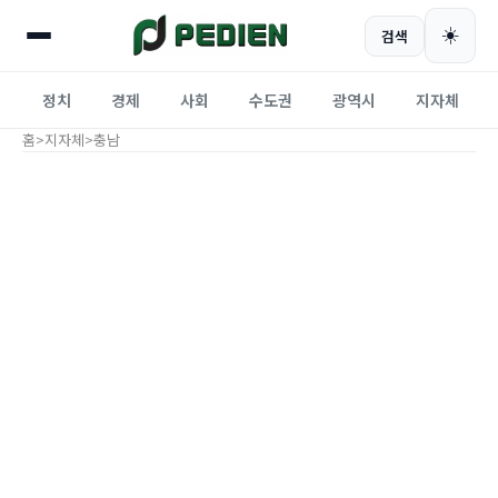
☀️
검색
정치
경제
사회
수도권
광역시
지자체
홈
>
지자체
>
충남