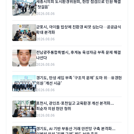
세종시의회 도시환경위원회, 현장 점검으로 민원 해결
'첫걸음'
2026.08.06
군포시, 아이들 밥상에 친환경 씨앗 심는다…공공급식
확대 본격화
2026.08.06
전남광주통합특별시, 후계농 육성자금 부족 문제 해결
나선다
2026.08.06
경기도, 만성 세입 부족 '구조적 문제' 도마 위…유경현
의원 '개선 시급'
2026.08.06
포천시, 관인초·포천일고 교육환경 개선 본격화...
최순자 의원 현안 청취
2026.08.06
경기도, AI 기반 부동산 거래 안전망 구축 본격화...
이혜원 의원 '피해 구제' 제도 보완 주문