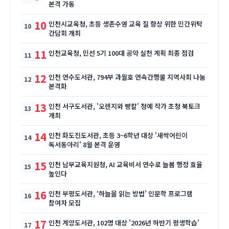
본격 가동
10
인천시교육청, 초등 생존수영 교육 질 향상 위한 민간위탁
간담회 개최
11
인천교육청, 민선 5기 100대 공약 실천 계획 최종 점검
12
인천 연수도서관, 794부 과월호 연속간행물 지역사회 나눔
본격화
13
인천 서구도서관, '오렌지와 빵칼' 청예 작가 초청 북토크
개최
14
인천 화도진도서관, 초등 3~6학년 대상 '새싹어린이
독서동아리' 8월 본격 운영
15
인천 남부교육지원청, AI 교육비서 연수로 늘봄 행정 효율
높인다
16
인천 부평도서관, ‘하늘을 읽는 방법’ 인문학 프로그램
참여자 모집
17
인천 계양도서관, 102명 대상 '2026년 하반기 평생학습'