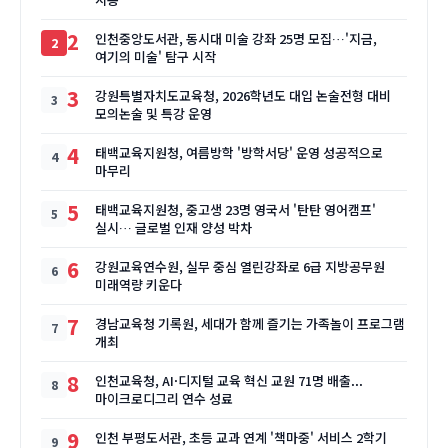
2
인천중앙도서관, 동시대 미술 강좌 25명 모집…'지금,
여기의 미술' 탐구 시작
3
강원특별자치도교육청, 2026학년도 대입 논술전형 대비
모의논술 및 특강 운영
4
태백교육지원청, 여름방학 '방학서당' 운영 성공적으로
마무리
5
태백교육지원청, 중고생 23명 영국서 '탄탄 영어캠프'
실시… 글로벌 인재 양성 박차
6
강원교육연수원, 실무 중심 열린강좌로 6급 지방공무원
미래역량 키운다
7
경남교육청 기록원, 세대가 함께 즐기는 가족놀이 프로그램
개최
8
인천교육청, AI·디지털 교육 혁신 교원 71명 배출...
마이크로디그리 연수 성료
9
인천 부평도서관, 초등 교과 연계 '책마중' 서비스 2학기