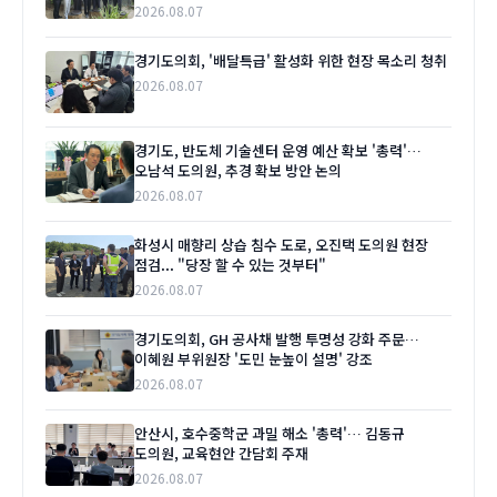
2026.08.07
경기도의회, '배달특급' 활성화 위한 현장 목소리 청취
2026.08.07
경기도, 반도체 기술센터 운영 예산 확보 '총력'…
오남석 도의원, 추경 확보 방안 논의
2026.08.07
화성시 매향리 상습 침수 도로, 오진택 도의원 현장
점검... "당장 할 수 있는 것부터"
2026.08.07
경기도의회, GH 공사채 발행 투명성 강화 주문…
이혜원 부위원장 '도민 눈높이 설명' 강조
2026.08.07
안산시, 호수중학군 과밀 해소 '총력'… 김동규
도의원, 교육현안 간담회 주재
2026.08.07