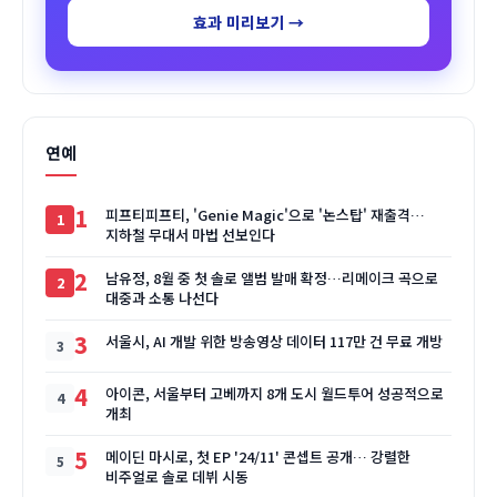
효과 미리보기 →
연예
1
피프티피프티, 'Genie Magic'으로 '논스탑' 재출격…
지하철 무대서 마법 선보인다
2
남유정, 8월 중 첫 솔로 앨범 발매 확정…리메이크 곡으로
대중과 소통 나선다
3
서울시, AI 개발 위한 방송영상 데이터 117만 건 무료 개방
4
아이콘, 서울부터 고베까지 8개 도시 월드투어 성공적으로
개최
5
메이딘 마시로, 첫 EP '24/11' 콘셉트 공개… 강렬한
비주얼로 솔로 데뷔 시동