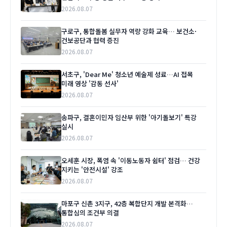
2026.08.07
구로구, 통합돌봄 실무자 역량 강화 교육… 보건소·
건보공단과 협력 증진
2026.08.07
서초구, 'Dear Me' 청소년 예술제 성료…AI 접목
미래 영상 '감동 선사'
2026.08.07
송파구, 결혼이민자 임산부 위한 '아기돌보기' 특강
실시
2026.08.07
오세훈 시장, 폭염 속 '이동노동자 쉼터' 점검… 건강
지키는 '안전시설' 강조
2026.08.07
마포구 신촌 3지구, 42층 복합단지 개발 본격화…
통합심의 조건부 의결
2026.08.07