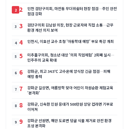
2
인천 검단구의회, 마전동 무더위쉼터 현장 점검…주민 안전
점검 강화
3
검단구의회 김남원 의장, 현장 근로자와 직접 소통…근무
환경 개선 의지 보여
4
인천시, 이호선 교수 초청 '아동학대 예방' 부모 특강 개최
5
미추홀구의회, 청소년 대상 '의회 직업체험' 2회째 실시…
민주주의 교육 확대
6
강화군, 최고 34.5℃ 고수온에 양식장 긴급 점검…피해
예방 총력
7
강화군 길상면, 여름방학 맞아 어린이 자원순환 체험교육
'본격화'
8
강화군, 신속한 민원 응대가 500만원 상당 컵라면 기부로
이어져
9
강화군 선원면, 해안 도로변 덩굴 식물 제거로 안전 환경
조성 본격화