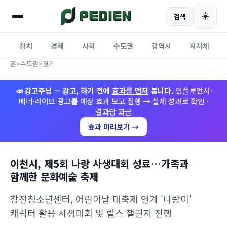
☀️
검색
정치
경제
사회
수도권
광역시
지자체
홈
>
수도권
>
경기
📣 광고주님 — 광고, 하기 전에
효과를 먼저
봅니다.
인플루언서·
배너·라이브 광고를 예상 효과 보고 집행 → 실제 성과로 확인 ·
결과당 과금
효과 미리보기 →
이천시, 제5회 나랑 사생대회 성료…가족과
함께한 문화예술 축제
창전청소년센터, 어린이날 대축제 연계 '나랑이'
캐릭터 활용 사생대회 및 릴스 챌린지 진행