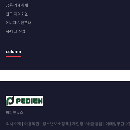
금융·가계경제
인구·지역소멸
에너지·AI인프라
AI·테크 산업
column
피디언뉴스
회사소개
|
이용약관
|
청소년보호정책
|
개인정보취급방침
|
이메일무단수