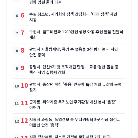
평화 염원 울려 퍼져
6
수원 청소년, 시의회와 정책 간담회… '미래 정책' 제안
시동
7
수원시, 월드비전과 1200만원 상당 아동 후원 물품 전달식
개최
8
광명시 자율방재단, 폭염 속 얼음물 2천 병 나눔… 시민
안전 총력
9
광명시, 민선9기 첫 조직개편 단행… 교통·청년·돌봄 등
핵심 사업 실행력 강화
10
광명시, 중장년 위한 '중용' 인문학 특강 개최... 삶의 균형
찾기
11
군자동, 취약계층 독거노인 주거환경 개선 봉사 '온정'
이어가
12
시흥시 과림동, 폭염경보 속 무더위쉼터 5곳 긴급 점검...
어르신 안전 '총력'
13
시흥 정왕본동, 저소득 가정에 문화체험 기회 제공…