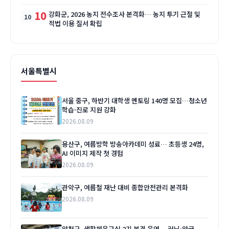
10
강화군, 2026 농지 전수조사 본격화… 농지 투기 근절 및
적법 이용 질서 확립
서울특별시
서울 중구, 하반기 대학생 멘토링 140명 모집…청소년
학습·진로 지원 강화
2026.08.09
용산구, 여름방학 방송아카데미 성료… 초등생 24명,
AI 이미지 제작 첫 경험
2026.08.09
관악구, 여름철 재난 대비 종합안전관리 본격화
2026.08.09
양천구, 생활체육교실 2기 본격 운영… 러닝·양궁