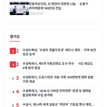
창동역상인회, 또 한번의 따뜻한 나눔… 도봉구
취약계층에 300만원 전달
2026.08.07
경기도
1
수원수목원, '수원의 생물다양성' 세미나 개최… 지역 보전
방안 모색
2
수원특례시, 제5차 아동친화도 조사 착수… 시민 체감도
6개 분야 점검
3
수원특례시, 드림스타트 아동·가족 350명에게 영화 관람
기회 제공
4
수원특례시, '2036 도시재생 전략계획' 변경 및 영화동
활성화계획 수립 본격화
5
수원시, 제14차 세계 일본군 '위안부' 기림일 행사 개최...