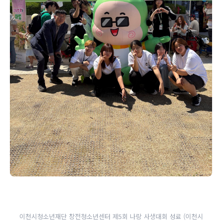
이천시청소년재단 창전청소년센터 제5회 나랑 사생대회 성료 (이천시