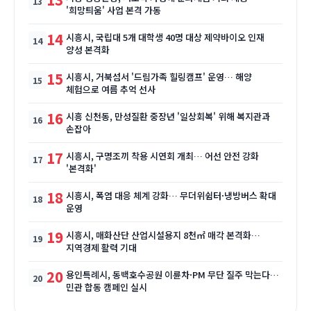
'희망틔움' 사업 본격 가동
14
시흥시, 국립대 5개 대학생 40명 대상 제약바이오 인재
양성 본격화
15
시흥시, 거북섬서 '드림가족 힐링캠프' 운영… 해양
체험으로 여름 추억 선사
16
시흥 신천동, 만성질환 중장년 '일상회복' 위해 복지관과
손잡아
17
시흥시, 구명조끼 착용 시연회 개최… 어선 안전 강화
'본격화'
18
시흥시, 폭염 대응 체계 강화… 무더위쉼터·냉방버스 확대
운영
19
시흥시, 매화산단 산업시설용지 8천㎡ 매각 본격화…
지역경제 활력 기대
20
용인특례시, 동백호수공원 이륜차·PM 무단 질주 막는다…
민관 합동 캠페인 실시