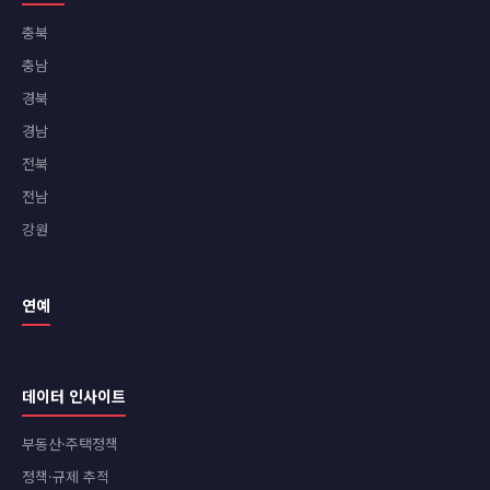
충북
충남
경북
경남
전북
전남
강원
연예
데이터 인사이트
부동산·주택정책
정책·규제 추적