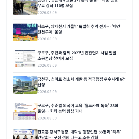
무료 강좌 110명 모집
2026.08.09
서초구, 양재천서 가을밤 특별한 추억 선사… '야간
천천투어' 운영
2026.08.09
구로구, 주민과 함께 2027년 민관협치 사업 발굴…
소공론장 참여자 모집
2026.08.09
금천구, 스마트 청소차 개발 등 적극행정 우수사례 6건
선정
2026.08.09
구로구, 수준별 외국어 교육 '월드카페 톡톡' 33회
운영… 회화 능력 향상 기대
2026.08.09
진교훈 강서구청장, 대학생 행정인턴 33명과 '티톡'
간담회… 구정 경험 나누고 소통 강화