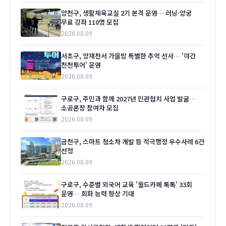
양천구, 생활체육교실 2기 본격 운영… 러닝·양궁
무료 강좌 110명 모집
2026.08.09
서초구, 양재천서 가을밤 특별한 추억 선사… '야간
천천투어' 운영
2026.08.09
구로구, 주민과 함께 2027년 민관협치 사업 발굴…
소공론장 참여자 모집
2026.08.09
금천구, 스마트 청소차 개발 등 적극행정 우수사례 6건
선정
2026.08.09
구로구, 수준별 외국어 교육 '월드카페 톡톡' 33회
운영… 회화 능력 향상 기대
2026.08.09