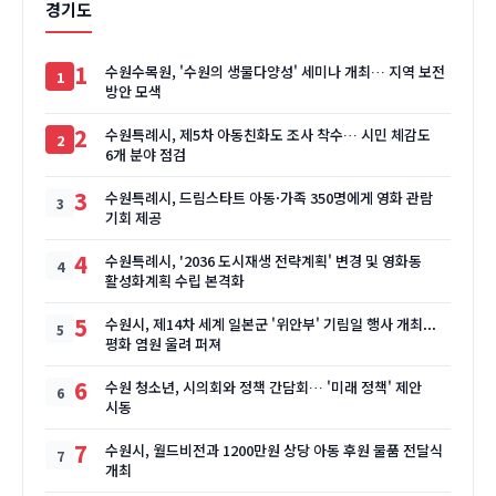
경기도
1
수원수목원, '수원의 생물다양성' 세미나 개최… 지역 보전
방안 모색
2
수원특례시, 제5차 아동친화도 조사 착수… 시민 체감도
6개 분야 점검
3
수원특례시, 드림스타트 아동·가족 350명에게 영화 관람
기회 제공
4
수원특례시, '2036 도시재생 전략계획' 변경 및 영화동
활성화계획 수립 본격화
5
수원시, 제14차 세계 일본군 '위안부' 기림일 행사 개최...
평화 염원 울려 퍼져
6
수원 청소년, 시의회와 정책 간담회… '미래 정책' 제안
시동
7
수원시, 월드비전과 1200만원 상당 아동 후원 물품 전달식
개최