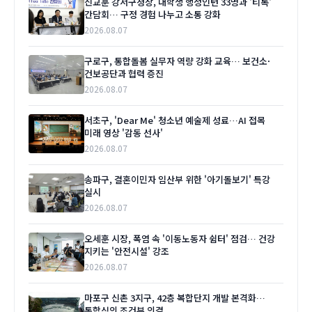
진교훈 강서구청장, 대학생 행정인턴 33명과 '티톡'
간담회… 구정 경험 나누고 소통 강화
2026.08.07
구로구, 통합돌봄 실무자 역량 강화 교육… 보건소·
건보공단과 협력 증진
2026.08.07
서초구, 'Dear Me' 청소년 예술제 성료…AI 접목
미래 영상 '감동 선사'
2026.08.07
송파구, 결혼이민자 임산부 위한 '아기돌보기' 특강
실시
2026.08.07
오세훈 시장, 폭염 속 '이동노동자 쉼터' 점검… 건강
지키는 '안전시설' 강조
2026.08.07
마포구 신촌 3지구, 42층 복합단지 개발 본격화…
통합심의 조건부 의결