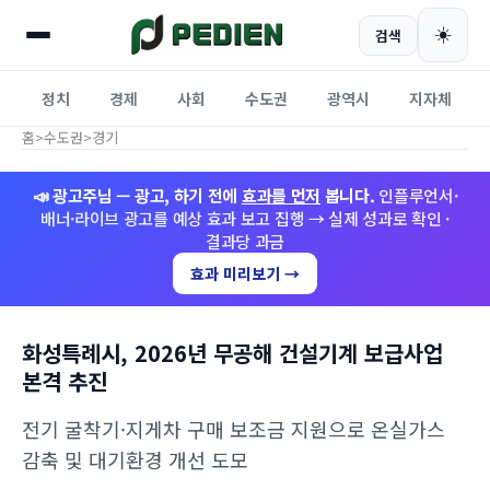
☀️
검색
정치
경제
사회
수도권
광역시
지자체
홈
>
수도권
>
경기
📣 광고주님 — 광고, 하기 전에
효과를 먼저
봅니다.
인플루언서·
배너·라이브 광고를 예상 효과 보고 집행 → 실제 성과로 확인 ·
결과당 과금
효과 미리보기 →
화성특례시, 2026년 무공해 건설기계 보급사업
본격 추진
전기 굴착기·지게차 구매 보조금 지원으로 온실가스
감축 및 대기환경 개선 도모