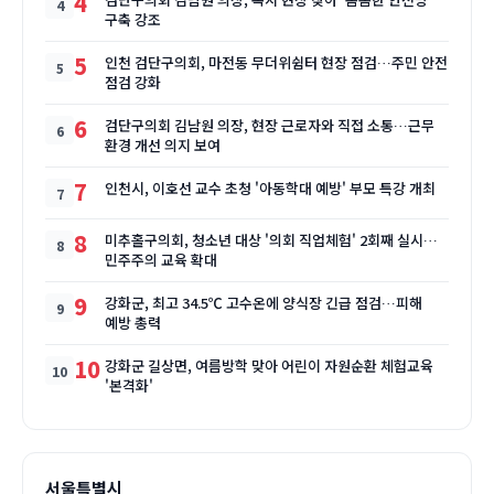
4
구축 강조
5
인천 검단구의회, 마전동 무더위쉼터 현장 점검…주민 안전
점검 강화
6
검단구의회 김남원 의장, 현장 근로자와 직접 소통…근무
환경 개선 의지 보여
7
인천시, 이호선 교수 초청 '아동학대 예방' 부모 특강 개최
8
미추홀구의회, 청소년 대상 '의회 직업체험' 2회째 실시…
민주주의 교육 확대
9
강화군, 최고 34.5℃ 고수온에 양식장 긴급 점검…피해
예방 총력
10
강화군 길상면, 여름방학 맞아 어린이 자원순환 체험교육
'본격화'
서울특별시