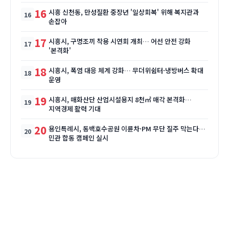
16
시흥 신천동, 만성질환 중장년 '일상회복' 위해 복지관과
손잡아
17
시흥시, 구명조끼 착용 시연회 개최… 어선 안전 강화
'본격화'
18
시흥시, 폭염 대응 체계 강화… 무더위쉼터·냉방버스 확대
운영
19
시흥시, 매화산단 산업시설용지 8천㎡ 매각 본격화…
지역경제 활력 기대
20
용인특례시, 동백호수공원 이륜차·PM 무단 질주 막는다…
민관 합동 캠페인 실시