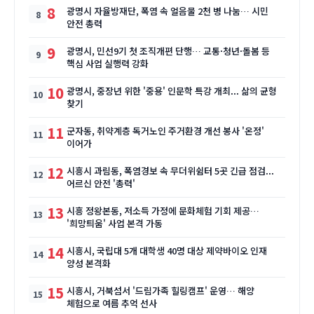
8
광명시 자율방재단, 폭염 속 얼음물 2천 병 나눔… 시민
안전 총력
9
광명시, 민선9기 첫 조직개편 단행… 교통·청년·돌봄 등
핵심 사업 실행력 강화
10
광명시, 중장년 위한 '중용' 인문학 특강 개최... 삶의 균형
찾기
11
군자동, 취약계층 독거노인 주거환경 개선 봉사 '온정'
이어가
12
시흥시 과림동, 폭염경보 속 무더위쉼터 5곳 긴급 점검...
어르신 안전 '총력'
13
시흥 정왕본동, 저소득 가정에 문화체험 기회 제공…
'희망틔움' 사업 본격 가동
14
시흥시, 국립대 5개 대학생 40명 대상 제약바이오 인재
양성 본격화
15
시흥시, 거북섬서 '드림가족 힐링캠프' 운영… 해양
체험으로 여름 추억 선사