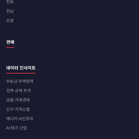
전북
전남
강원
연예
데이터 인사이트
부동산·주택정책
정책·규제 추적
금융·가계경제
인구·지역소멸
에너지·AI인프라
AI·테크 산업