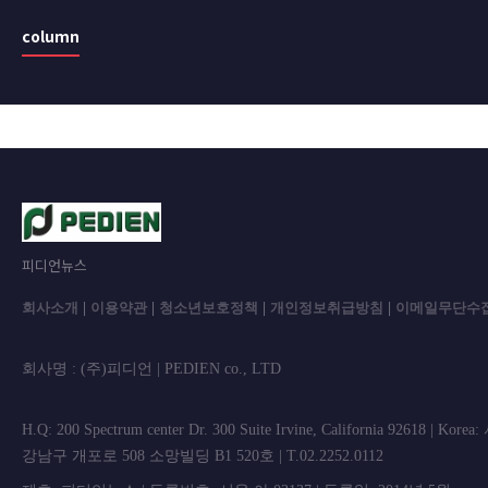
column
피디언뉴스
회사소개
|
이용약관
|
청소년보호정책
|
개인정보취급방침
|
이메일무단수
회사명 : (주)피디언 | PEDIEN co., L
H.Q: 200 Spectrum center Dr. 300 Suite Irvine, California 92618 | Korea
강남구 개포로 508 소망빌딩 B1 520호 | T.02.2252.0112