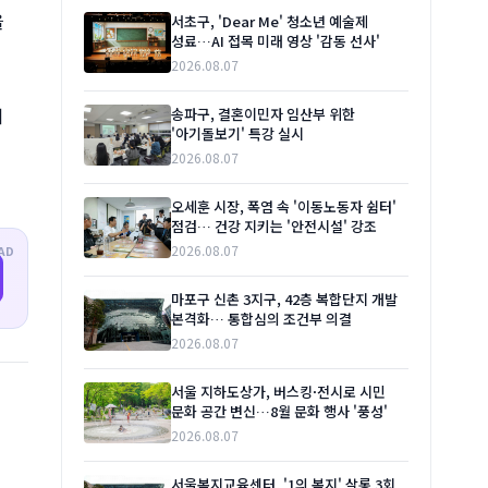
을
서초구, 'Dear Me' 청소년 예술제
성료…AI 접목 미래 영상 '감동 선사'
2026.08.07
기
송파구, 결혼이민자 임산부 위한
'아기돌보기' 특강 실시
2026.08.07
오세훈 시장, 폭염 속 '이동노동자 쉼터'
점검… 건강 지키는 '안전시설' 강조
2026.08.07
AD
마포구 신촌 3지구, 42층 복합단지 개발
본격화… 통합심의 조건부 의결
2026.08.07
서울 지하도상가, 버스킹·전시로 시민
문화 공간 변신…8월 문화 행사 '풍성'
2026.08.07
서울복지교육센터, '1의 복지' 살롱 3회