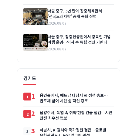
서울 중구, 3년 만에 장충체육관서
'전국노래자랑' 공개 녹화 진행
2026.08.07
서울 중구, 장충단공원에서 광복절 기념
야행 운영…역사 속 독립 정신 기린다
2026.08.07
경기도
1
용인특례시, 베트남 다낭서 AI 정책 홍보…
반도체 넘어 시민 삶 혁신 강조
2
남양주시, 폭염 속 취약 현장 긴급 점검…시민
안전 최우선 행보
3
하남시, K-컬처와 국가정원 결합…글로벌
문화관광도시 도약 밑그림 완성