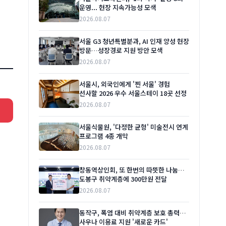
운영... 현장 지속가능성 모색
2026.08.07
서울 G3 청년특별분과, AI 인재 양성 현장
방문…성장경로 지원 방안 모색
2026.08.07
서울시, 외국인에게 '찐 서울' 경험
선사할 2026 우수 서울스테이 18곳 선정
2026.08.07
서울식물원, '다정한 균형' 미술전시 연계
프로그램 4종 개막
2026.08.07
창동역상인회, 또 한번의 따뜻한 나눔…
도봉구 취약계층에 300만원 전달
2026.08.07
동작구, 폭염 대비 취약계층 보호 총력…
사우나 이용료 지원 '새로운 카드'