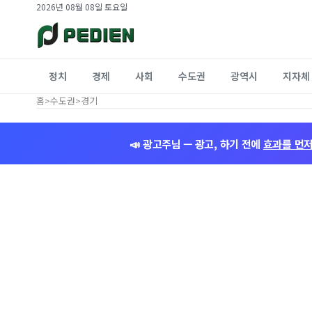
2026년 08월 08일 토요일
정치
경제
사회
수도권
광역시
지자체
홈
>
수도권
>
경기
📣 광고주님 — 광고, 하기 전에
효과를 먼