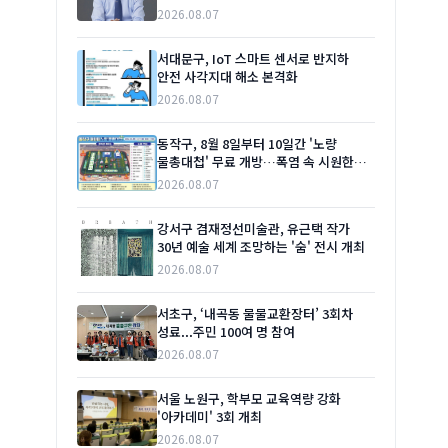
2026.08.07
서대문구, IoT 스마트 센서로 반지하
안전 사각지대 해소 본격화
2026.08.07
동작구, 8월 8일부터 10일간 '노량
물총대첩' 무료 개방…폭염 속 시원한
여름 선물
2026.08.07
강서구 겸재정선미술관, 유근택 작가
30년 예술 세계 조망하는 '숨' 전시 개최
2026.08.07
서초구, ‘내곡동 물물교환장터’ 3회차
성료...주민 100여 명 참여
2026.08.07
서울 노원구, 학부모 교육역량 강화
'아카데미' 3회 개최
2026.08.07