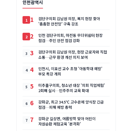
인천광역시
1
검단구의회 김남원 의장, 복지 현장 찾아
'촘촘한 안전망' 구축 강조
2
인천 검단구의회, 마전동 무더위쉼터 현장
점검…주민 안전 점검 강화
3
검단구의회 김남원 의장, 현장 근로자와 직접
소통…근무 환경 개선 의지 보여
4
인천시, 이호선 교수 초청 '아동학대 예방'
부모 특강 개최
5
미추홀구의회, 청소년 대상 '의회 직업체험'
2회째 실시…민주주의 교육 확대
6
강화군, 최고 34.5℃ 고수온에 양식장 긴급
점검…피해 예방 총력
7
강화군 길상면, 여름방학 맞아 어린이
자원순환 체험교육 '본격화'