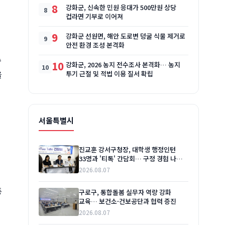
8
강화군, 신속한 민원 응대가 500만원 상당
컵라면 기부로 이어져
9
강화군 선원면, 해안 도로변 덩굴 식물 제거로
안전 환경 조성 본격화
수
10
강화군, 2026 농지 전수조사 본격화… 농지
을
투기 근절 및 적법 이용 질서 확립
서울특별시
진교훈 강서구청장, 대학생 행정인턴
33명과 '티톡' 간담회… 구정 경험 나누고
소통 강화
2026.08.07
종
구로구, 통합돌봄 실무자 역량 강화
교육… 보건소·건보공단과 협력 증진
2026.08.07