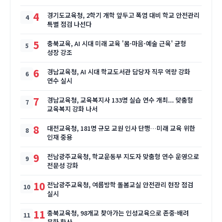
4
경기도교육청, 2학기 개학 앞두고 폭염 대비 학교 안전관리
특별 점검 나선다
5
충북교육, AI 시대 미래 교육 '몸·마음·예술 근육' 균형
성장 강조
6
경남교육청, AI 시대 학교도서관 담당자 직무 역량 강화
연수 실시
7
경남교육청, 교육복지사 133명 실습 연수 개최... 맞춤형
교육복지 강화 나서
8
대전교육청, 181명 규모 교원 인사 단행…미래 교육 위한
인재 중용
9
전남광주교육청, 학교운동부 지도자 맞춤형 연수 운영으로
전문성 강화
10
전남광주교육청, 여름방학 돌봄교실 안전관리 현장 점검
실시
11
충북교육청, 98개교 찾아가는 인성교육으로 존중·배려
문화 확산