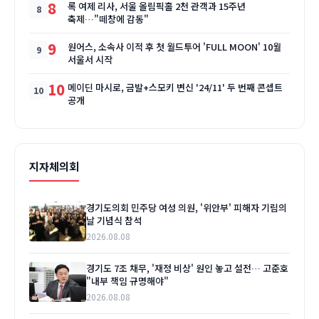
8
록 여제 리사, 서울 올림픽홀 2천 관객과 15주년
축제…"떼창에 감동"
9
원어스, 소속사 이적 후 첫 월드투어 'FULL MOON' 10월
서울서 시작
10
메이딘 마시로, 금발+스모키 변신 '24/11' 두 번째 콘셉트
공개
지자체의회
경기도의회 민주당 여성 의원, '위안부' 피해자 기림의
날 기념식 참석
2026.08.08
경기도 7조 채무, '재정 비상' 원인 놓고 설전… 고준호
"내부 책임 규명해야"
2026.08.08