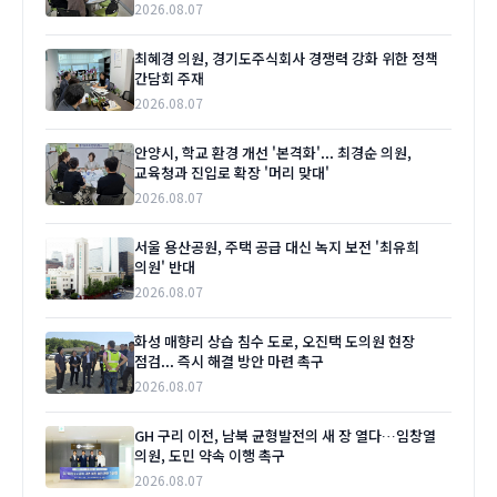
2026.08.07
최혜경 의원, 경기도주식회사 경쟁력 강화 위한 정책
간담회 주재
2026.08.07
안양시, 학교 환경 개선 '본격화'... 최경순 의원,
교육청과 진입로 확장 '머리 맞대'
2026.08.07
서울 용산공원, 주택 공급 대신 녹지 보전 '최유희
의원' 반대
2026.08.07
화성 매향리 상습 침수 도로, 오진택 도의원 현장
점검... 즉시 해결 방안 마련 촉구
2026.08.07
GH 구리 이전, 남북 균형발전의 새 장 열다…임창열
의원, 도민 약속 이행 촉구
2026.08.07