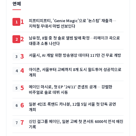
연예
1
피프티피프티, 'Genie Magic'으로 '논스탑' 재출격…
지하철 무대서 마법 선보인다
2
남유정, 8월 중 첫 솔로 앨범 발매 확정…리메이크 곡으로
대중과 소통 나선다
3
서울시, AI 개발 위한 방송영상 데이터 117만 건 무료 개방
4
아이콘, 서울부터 고베까지 8개 도시 월드투어 성공적으로
개최
5
메이딘 마시로, 첫 EP '24/11' 콘셉트 공개… 강렬한
비주얼로 솔로 데뷔 시동
6
일본 4인조 록밴드 카나분, 12월 5일 서울 첫 단독 공연
개최
7
신인 걸그룹 메이딘, 일본 고베 첫 콘서트 6000석 전석 매진
기록