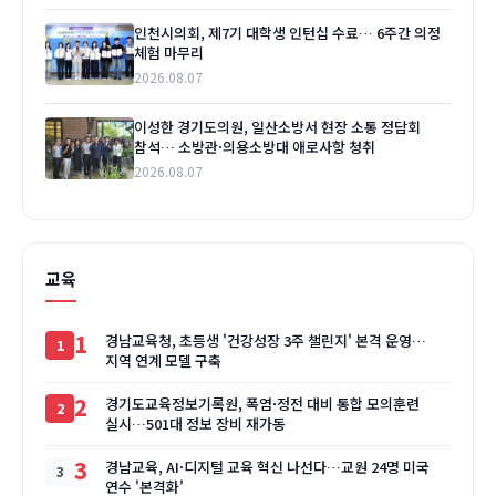
인천시의회, 제7기 대학생 인턴십 수료… 6주간 의정
체험 마무리
2026.08.07
이성한 경기도의원, 일산소방서 현장 소통 정담회
참석… 소방관·의용소방대 애로사항 청취
2026.08.07
교육
1
경남교육청, 초등생 '건강성장 3주 챌린지' 본격 운영…
지역 연계 모델 구축
2
경기도교육정보기록원, 폭염·정전 대비 통합 모의훈련
실시…501대 정보 장비 재가동
3
경남교육, AI·디지털 교육 혁신 나선다…교원 24명 미국
연수 '본격화'