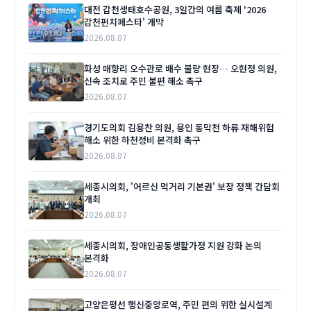
대전 갑천생태호수공원, 3일간의 여름 축제 '2026
갑천펀치페스타' 개막
2026.08.07
화성 매향리 오수관로 배수 불량 현장… 오현정 의원,
신속 조치로 주민 불편 해소 촉구
2026.08.07
경기도의회 김용찬 의원, 용인 동막천 하류 재해위험
해소 위한 하천정비 본격화 촉구
2026.08.07
세종시의회, '어르신 먹거리 기본권' 보장 정책 간담회
개최
2026.08.07
세종시의회, 장애인공동생활가정 지원 강화 논의
본격화
2026.08.07
고양은평선 행신중앙로역, 주민 편의 위한 실시설계