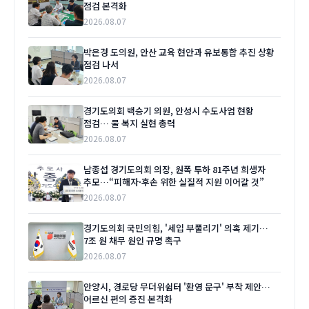
점검 본격화
2026.08.07
박은경 도의원, 안산 교육 현안과 유보통합 추진 상황
점검 나서
2026.08.07
경기도의회 백승기 의원, 안성시 수도사업 현황
점검… 물 복지 실현 총력
2026.08.07
남종섭 경기도의회 의장, 원폭 투하 81주년 희생자
추모…“피해자·후손 위한 실질적 지원 이어갈 것”
2026.08.07
경기도의회 국민의힘, '세입 부풀리기' 의혹 제기…
7조 원 채무 원인 규명 촉구
2026.08.07
안양시, 경로당 무더위쉼터 '환영 문구' 부착 제안…
어르신 편의 증진 본격화