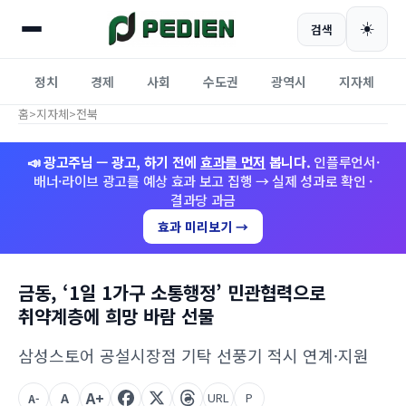
☀️
검색
정치
경제
사회
수도권
광역시
지자체
홈
>
지자체
>
전북
📣 광고주님 — 광고, 하기 전에
효과를 먼저
봅니다.
인플루언서·
배너·라이브 광고를 예상 효과 보고 집행 → 실제 성과로 확인 ·
결과당 과금
효과 미리보기 →
금동, ‘1일 1가구 소통행정’ 민관협력으로
취약계층에 희망 바람 선물
삼성스토어 공설시장점 기탁 선풍기 적시 연계·지원
A+
A
URL
P
A-