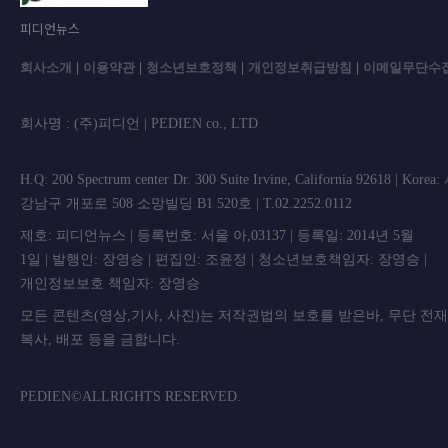
피디언뉴스
회사소개
|
이용약관
|
청소년보호정책
|
개인정보취급방침
|
이메일무단수
회사명 : (주)피디언 | PEDIEN co., L
H.Q: 200 Spectrum center Dr. 300 Suite Irvine, California 92618 | Korea
강남구 개포로 508 소망빌딩 B1 520호 | T.02.2252.0112
제호: 피디언뉴스 | 등록번호: 서울 아,03137 | 등록일: 2014년 5월
1일 | 발행인: 장영승 | 편집인: 조윤정 | 청소년보호책임자: 장영승 |
개인정보보호 책임자: 장영승
모든 콘텐츠(영상,기사, 사진)는 저작권법의 보호를 받은바, 무단 전
복사, 배포 등을 금합니
PEDIEN©ALLRIGHTS RESERVED.