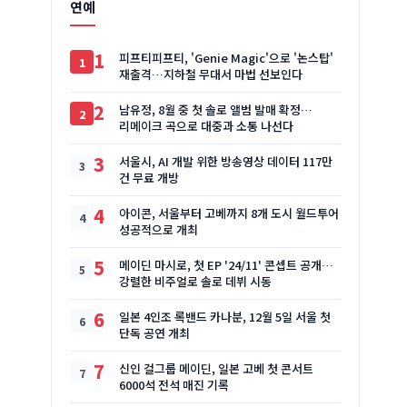
연예
1
피프티피프티, 'Genie Magic'으로 '논스탑'
재출격…지하철 무대서 마법 선보인다
2
남유정, 8월 중 첫 솔로 앨범 발매 확정…
리메이크 곡으로 대중과 소통 나선다
3
서울시, AI 개발 위한 방송영상 데이터 117만
건 무료 개방
4
아이콘, 서울부터 고베까지 8개 도시 월드투어
성공적으로 개최
5
메이딘 마시로, 첫 EP '24/11' 콘셉트 공개…
강렬한 비주얼로 솔로 데뷔 시동
6
일본 4인조 록밴드 카나분, 12월 5일 서울 첫
단독 공연 개최
7
신인 걸그룹 메이딘, 일본 고베 첫 콘서트
6000석 전석 매진 기록