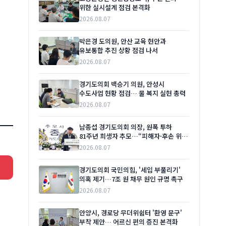
위한 실시설계 점검 본격화
2026.08.07
박은경 도의원, 안산 교육 현안과
유보통합 추진 상황 점검 나서
2026.08.07
경기도의회 백승기 의원, 안성시
수도사업 현황 점검… 물 복지 실현 총력
2026.08.07
남종섭 경기도의회 의장, 원폭 투하
81주년 희생자 추모…“피해자·후손 위한
실질적 지원 이어갈 것”
2026.08.07
경기도의회 국민의힘, '세입 부풀리기'
의혹 제기…7조 원 채무 원인 규명 촉구
2026.08.07
안양시, 경로당 무더위쉼터 '환영 문구'
부착 제안… 어르신 편의 증진 본격화