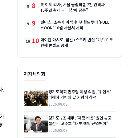
8
록 여제 리사, 서울 올림픽홀 2천 관객과
15주년 축제…"떼창에 감동"
9
원어스, 소속사 이적 후 첫 월드투어 'FULL
MOON' 10월 서울서 시작
10
메이딘 마시로, 금발+스모키 변신 '24/11' 두
번째 콘셉트 공개
지자체의회
다.
경기도의회 민주당 여성 의원, '위안부'
피해자 기림의 날 기념식 참석
2026.08.08
아가
경기도 7조 채무, '재정 비상' 원인 놓고
설전… 고준호 "내부 책임 규명해야"
로
2026.08.08