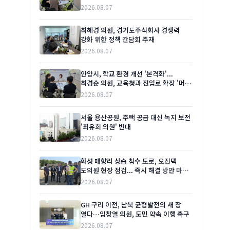
2026.08.07
최혜경 의원, 경기도주식회사 경쟁력
강화 위한 정책 간담회 주재
2026.08.07
안양시, 학교 환경 개선 '본격화'...
최경순 의원, 교육청과 진입로 확장 '머리
맞대'
2026.08.07
서울 용산공원, 주택 공급 대신 녹지 보전
'최유희 의원' 반대
2026.08.07
화성 매향리 상습 침수 도로, 오진택
도의원 현장 점검... 즉시 해결 방안 마련
촉구
2026.08.07
GH 구리 이전, 남북 균형발전의 새 장
열다…임창열 의원, 도민 약속 이행 촉구
2026.08.07