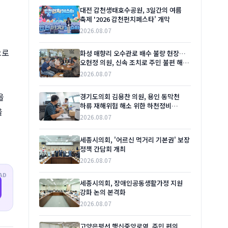
대전 갑천생태호수공원, 3일간의 여름
축제 '2026 갑천펀치페스타' 개막
2026.08.07
으로
화성 매향리 오수관로 배수 불량 현장…
오현정 의원, 신속 조치로 주민 불편 해소
촉구
2026.08.07
을
경기도의회 김용찬 의원, 용인 동막천
하류 재해위험 해소 위한 하천정비
을
본격화 촉구
2026.08.07
세종시의회, '어르신 먹거리 기본권' 보장
정책 간담회 개최
2026.08.07
AD
세종시의회, 장애인공동생활가정 지원
강화 논의 본격화
2026.08.07
고양은평선 행신중앙로역, 주민 편의