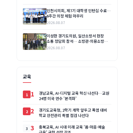
인천시의회, 제7기 대학생 인턴십 수료…
6주간 의정 체험 마무리
2026.08.07
이성한 경기도의원, 일산소방서 현장
소통 정담회 참석… 소방관·의용소방대
애로사항 청취
2026.08.07
교육
1
경남교육, AI·디지털 교육 혁신 나선다…교원
24명 미국 연수 '본격화'
2
경기도교육청, 2학기 개학 앞두고 폭염 대비
학교 안전관리 특별 점검 나선다
3
충북교육, AI 시대 미래 교육 '몸·마음·예술
근육' 균형 성장 강조