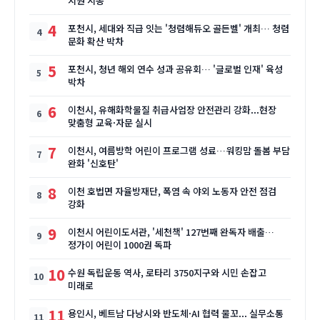
지원 시동
4
포천시, 세대와 직급 잇는 '청렴해듀오 골든벨' 개최… 청렴
문화 확산 박차
5
포천시, 청년 해외 연수 성과 공유회… '글로벌 인재' 육성
박차
6
이천시, 유해화학물질 취급사업장 안전관리 강화...현장
맞춤형 교육·자문 실시
7
이천시, 여름방학 어린이 프로그램 성료…워킹맘 돌봄 부담
완화 '신호탄'
8
이천 호법면 자율방재단, 폭염 속 야외 노동자 안전 점검
강화
9
이천시 어린이도서관, '세천책' 127번째 완독자 배출…
정가이 어린이 1000권 독파
10
수원 독립운동 역사, 로타리 3750지구와 시민 손잡고
미래로
11
용인시, 베트남 다낭시와 반도체·AI 협력 물꼬... 실무소통