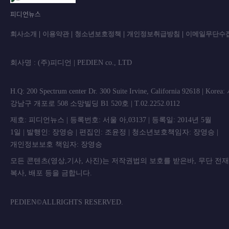
피디언뉴스
회사소개
|
이용약관
|
청소년보호정책
|
개인정보취급방침
|
이메일무단수
회사명 : (주)피디언 | PEDIEN co., L
H.Q: 200 Spectrum center Dr. 300 Suite Irvine, California 92618 | Korea
강남구 개포로 508 소망빌딩 B1 520호 | T.02.2252.0112
제호: 피디언뉴스 | 등록번호: 서울 아,03137 | 등록일: 2014년 5월
1일 | 발행인: 장영승 | 편집인: 조윤정 | 청소년보호책임자: 장영승 |
개인정보보호 책임자: 장영승
모든 콘텐츠(영상,기사, 사진)는 저작권법의 보호를 받은바, 무단 전
복사, 배포 등을 금합니
PEDIEN©ALLRIGHTS RESERVED.