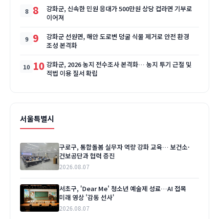
8
강화군, 신속한 민원 응대가 500만원 상당 컵라면 기부로
이어져
9
강화군 선원면, 해안 도로변 덩굴 식물 제거로 안전 환경
조성 본격화
10
강화군, 2026 농지 전수조사 본격화… 농지 투기 근절 및
적법 이용 질서 확립
서울특별시
구로구, 통합돌봄 실무자 역량 강화 교육… 보건소·
건보공단과 협력 증진
2026.08.07
서초구, 'Dear Me' 청소년 예술제 성료…AI 접목
미래 영상 '감동 선사'
2026.08.07