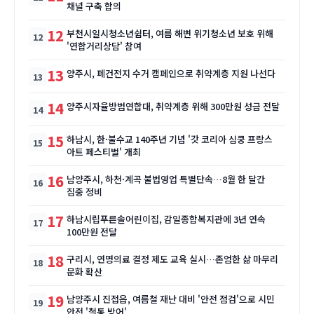
채널 구축 합의
12
부천시일시청소년쉼터, 여름 해변 위기청소년 보호 위해
'연합거리상담' 참여
13
양주시, 폐건전지 수거 캠페인으로 취약계층 지원 나선다
14
양주시자율방범연합대, 취약계층 위해 300만원 성금 전달
15
하남시, 한·불수교 140주년 기념 '갓 코리아 심쿵 프랑스
아트 페스티벌' 개최
16
남양주시, 하천·계곡 불법영업 특별단속…8월 한 달간
집중 정비
17
하남시립푸른솔어린이집, 감일종합복지관에 3년 연속
100만원 전달
18
구리시, 연명의료 결정 제도 교육 실시…존엄한 삶 마무리
문화 확산
19
남양주시 진접읍, 여름철 재난 대비 '안전 점검'으로 시민
안전 '철통 방어'