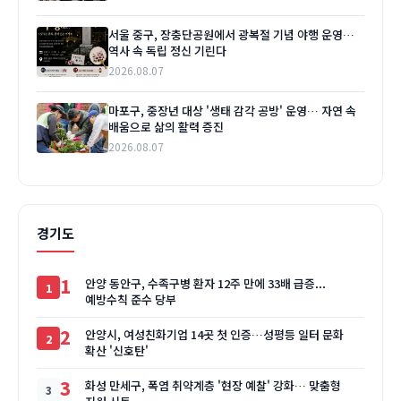
서울 중구, 장충단공원에서 광복절 기념 야행 운영…
역사 속 독립 정신 기린다
2026.08.07
마포구, 중장년 대상 '생태 감각 공방' 운영… 자연 속
배움으로 삶의 활력 증진
2026.08.07
경기도
1
안양 동안구, 수족구병 환자 12주 만에 33배 급증...
예방수칙 준수 당부
2
안양시, 여성친화기업 14곳 첫 인증…성평등 일터 문화
확산 '신호탄'
3
화성 만세구, 폭염 취약계층 '현장 예찰' 강화… 맞춤형