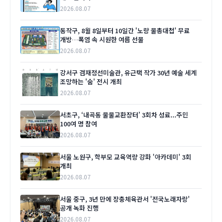
2026.08.07
동작구, 8월 8일부터 10일간 '노량 물총대첩' 무료
개방…폭염 속 시원한 여름 선물
2026.08.07
강서구 겸재정선미술관, 유근택 작가 30년 예술 세계
조망하는 '숨' 전시 개최
2026.08.07
서초구, ‘내곡동 물물교환장터’ 3회차 성료...주민
100여 명 참여
2026.08.07
서울 노원구, 학부모 교육역량 강화 '아카데미' 3회
개최
2026.08.07
서울 중구, 3년 만에 장충체육관서 '전국노래자랑'
공개 녹화 진행
2026.08.07