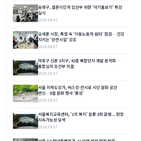
송파구, 결혼이민자 임산부 위한 '아기돌보기' 특강
실시
2026.08.07
오세훈 시장, 폭염 속 '이동노동자 쉼터' 점검… 건강
지키는 '안전시설' 강조
2026.08.07
마포구 신촌 3지구, 42층 복합단지 개발 본격화…
통합심의 조건부 의결
2026.08.07
서울 지하도상가, 버스킹·전시로 시민 문화 공간
변신…8월 문화 행사 '풍성'
2026.08.07
서울복지교육센터, '1의 복지' 살롱 3회 운영... 현장
지속가능성 모색
2026.08.07
서울 G3 청년특별분과, AI 인재 양성 현장 방문…