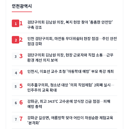
인천광역시
1
검단구의회 김남원 의장, 복지 현장 찾아 '촘촘한 안전망'
구축 강조
2
인천 검단구의회, 마전동 무더위쉼터 현장 점검…주민 안전
점검 강화
3
검단구의회 김남원 의장, 현장 근로자와 직접 소통…근무
환경 개선 의지 보여
4
인천시, 이호선 교수 초청 '아동학대 예방' 부모 특강 개최
5
미추홀구의회, 청소년 대상 '의회 직업체험' 2회째 실시…
민주주의 교육 확대
6
강화군, 최고 34.5℃ 고수온에 양식장 긴급 점검…피해
예방 총력
7
강화군 길상면, 여름방학 맞아 어린이 자원순환 체험교육
'본격화'