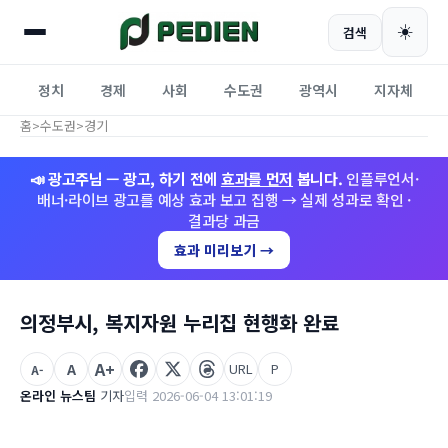
☀️
검색
정치
경제
사회
수도권
광역시
지자체
홈
>
수도권
>
경기
📣 광고주님 — 광고, 하기 전에
효과를 먼저
봅니다.
인플루언서·
배너·라이브 광고를 예상 효과 보고 집행 → 실제 성과로 확인 ·
결과당 과금
효과 미리보기 →
의정부시, 복지자원 누리집 현행화 완료
A+
A
URL
P
A-
온라인 뉴스팀
기자
입력 2026-06-04 13:01:19