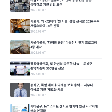
성장경로 지원 방안 모색
2026.08.07
서울시, 외국인에게 '찐 서울' 경험 선사할 2026 우수
서울스테이 18곳 선정
2026.08.07
서울식물원, '다정한 균형' 미술전시 연계 프로그램
4종 개막
2026.08.07
창동역상인회, 또 한번의 따뜻한 나눔… 도봉구
취약계층에 300만원 전달
2026.08.07
동작구, 폭염 대비 취약계층 보호 총력… 사우나
이용료 지원 '새로운 카드'
2026.08.07
서대문구, IoT 스마트 센서로 반지하 안전 사각지대
해소 본격화