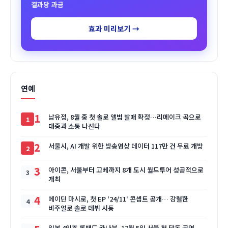
결과당 과금
효과 미리보기 →
연예
1
남유정, 8월 중 첫 솔로 앨범 발매 확정…리메이크 곡으로
대중과 소통 나선다
2
서울시, AI 개발 위한 방송영상 데이터 117만 건 무료 개방
3
아이콘, 서울부터 고베까지 8개 도시 월드투어 성공적으로
개최
4
메이딘 마시로, 첫 EP '24/11' 콘셉트 공개… 강렬한
비주얼로 솔로 데뷔 시동
일본 4인조 록밴드 카나분, 12월 5일 서울 첫 단독 공연