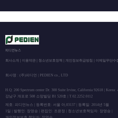
피디언뉴스
회사소개
|
이용약관
|
청소년보호정책
|
개인정보취급방침
|
이메일무단수
회사명 : (주)피디언 | PEDIEN co., L
H.Q: 200 Spectrum center Dr. 300 Suite Irvine, California 92618 | Korea
강남구 개포로 508 소망빌딩 B1 520호 | T.02.2252.0112
제호: 피디언뉴스 | 등록번호: 서울 아,03137 | 등록일: 2014년 5월
1일 | 발행인: 장영승 | 편집인: 조윤정 | 청소년보호책임자: 장영승 |
개인정보보호 책임자: 장영승