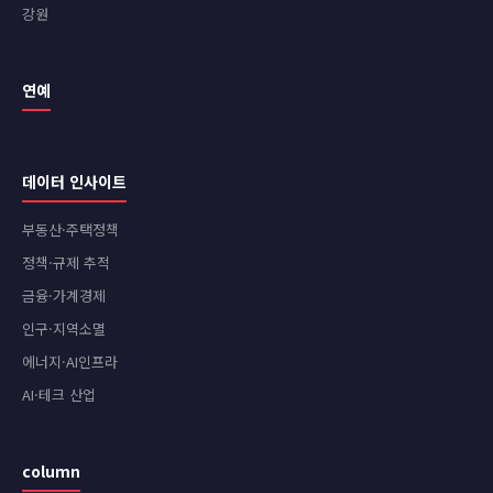
강원
연예
데이터 인사이트
부동산·주택정책
정책·규제 추적
금융·가계경제
인구·지역소멸
에너지·AI인프라
AI·테크 산업
column