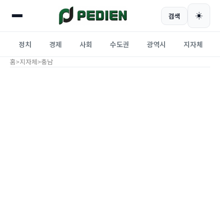
☀️
검색
정치
경제
사회
수도권
광역시
지자체
홈
>
지자체
>
충남