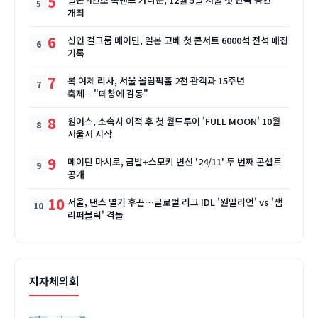
5
개최
6
신인 걸그룹 메이딘, 일본 고베 첫 콘서트 6000석 전석 매진
기록
7
록 여제 리사, 서울 올림픽홀 2천 관객과 15주년
축제…"떼창에 감동"
8
원어스, 소속사 이적 후 첫 월드투어 'FULL MOON' 10월
서울서 시작
9
메이딘 마시로, 금발+스모키 변신 '24/11' 두 번째 콘셉트
공개
10
서울, 댄스 열기 후끈…글로벌 리그 IDL '원밀리언' vs '잼
리퍼블릭' 격돌
지자체의회