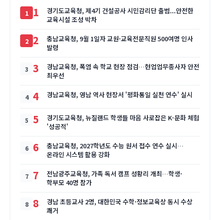
1
경기도교육청, 제4기 건설공사 시민감리단 출범...안전한
교육시설 조성 박차
2
충남교육청, 9월 1일자 교원·교육전문직원 500여명 인사
발령
3
경남교육청, 폭염 속 학교 현장 점검…현업업무종사자 안전
최우선
4
경남교육청, 영남 역사 현장서 '평화통일 실천 연수' 실시
5
경기도교육청, 뉴질랜드 학생들 마음 사로잡은 K-문화 체험
'성공적'
6
충남교육청, 2027학년도 수능 원서 접수 연수 실시…
온라인 시스템 활용 강화
7
전남광주교육청, 가족 독서 캠프 성황리 개최…학생·
학부모 40명 참가
8
경남 초등교사 2명, 대한민국 수학·정보교육상 동시 수상
쾌거