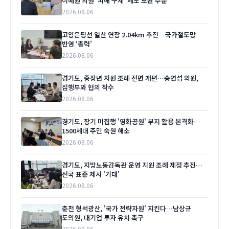
이혜원 의원 '피해 구제' 제도 보완 주문
2026.08.06
고양은평선 일산 연장 2.04km 추진…국가철도망
반영 ‘총력’
2026.08.06
경기도, 중장년 지원 조례 전면 개편…송연섭 의원,
집행부와 협의 착수
2026.08.06
경기도, 장기 미집행 '영화공원' 부지 활용 본격화…
1500세대 주민 숙원 해소
2026.08.06
경기도, 지방노동감독관 운영 지원 조례 제정 추진…
전국 표준 제시 '기대'
2026.08.06
춘천 형석광산, '국가 전략자원' 지킨다…남상규
도의원, 대기업 투자 유치 촉구
2026.08.06