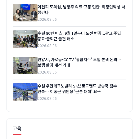
이건희 도의원, 남양주 의료·교통 현안 ‘의정언박싱’서
챙긴다
2026.08.06
수원 80번 버스, 9월 1일부터 노선 변경...광교 주민
등교·출퇴근 불편 해소
2026.08.06
안양시, 가로등·CCTV '통합지주' 도입 본격 논의…
보행 환경 개선 기대
2026.08.06
수원 우만테크노밸리 SK브로드밴드 방송국 침수
반복… 이홍근 위원장 '근본 대책' 요구
2026.08.06
교육