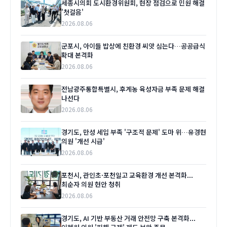
세종시의회 도시환경위원회, 현장 점검으로 민원 해결
'첫걸음'
2026.08.06
군포시, 아이들 밥상에 친환경 씨앗 심는다…공공급식
확대 본격화
2026.08.06
전남광주통합특별시, 후계농 육성자금 부족 문제 해결
나선다
2026.08.06
경기도, 만성 세입 부족 '구조적 문제' 도마 위…유경현
의원 '개선 시급'
2026.08.06
포천시, 관인초·포천일고 교육환경 개선 본격화...
최순자 의원 현안 청취
2026.08.06
경기도, AI 기반 부동산 거래 안전망 구축 본격화...