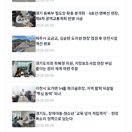
경기 동북부 철도망 확충 본격화…6호선·면목선 연장,
제6차 광역교통계획 반영 시급
2026.08.06
파주시 오금교, 김순현 도의원 현장 점검 후 안전시설
개선 완료
2026.08.06
경기도의회 최혜경 의원, 지방보조사업 현장 부담
줄이는 관리 체계 마련 주문
2026.08.06
이천시 모가면 54홀 파크골프장, 지역 활력 되살릴
'핵심 동력' 되나
2026.08.06
경기도, 장애아동·청소년 '교육 넘어 자립까지'…현장
목소리 정책으로 담는다
2026.08.06