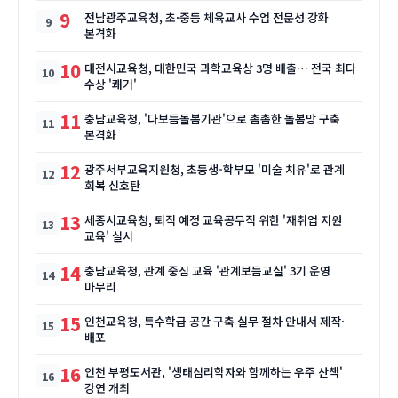
9
전남광주교육청, 초·중등 체육교사 수업 전문성 강화
본격화
10
대전시교육청, 대한민국 과학교육상 3명 배출… 전국 최다
수상 '쾌거'
11
충남교육청, '다보듬돌봄기관'으로 촘촘한 돌봄망 구축
본격화
12
광주서부교육지원청, 초등생-학부모 '미술 치유'로 관계
회복 신호탄
13
세종시교육청, 퇴직 예정 교육공무직 위한 '재취업 지원
교육' 실시
14
충남교육청, 관계 중심 교육 '관계보듬교실' 3기 운영
마무리
15
인천교육청, 특수학급 공간 구축 실무 절차 안내서 제작·
배포
16
인천 부평도서관, '생태심리학자와 함께하는 우주 산책'
강연 개최