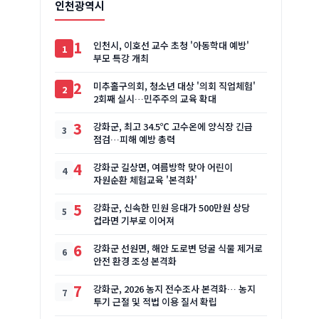
인천광역시
1
인천시, 이호선 교수 초청 '아동학대 예방'
부모 특강 개최
2
미추홀구의회, 청소년 대상 '의회 직업체험'
2회째 실시…민주주의 교육 확대
3
강화군, 최고 34.5℃ 고수온에 양식장 긴급
점검…피해 예방 총력
4
강화군 길상면, 여름방학 맞아 어린이
자원순환 체험교육 '본격화'
5
강화군, 신속한 민원 응대가 500만원 상당
컵라면 기부로 이어져
6
강화군 선원면, 해안 도로변 덩굴 식물 제거로
안전 환경 조성 본격화
7
강화군, 2026 농지 전수조사 본격화… 농지
투기 근절 및 적법 이용 질서 확립