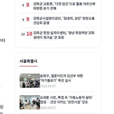
8
강화군 교동면, '다정 밥상'으로 홀몸 어르신에
따뜻한 온기 전해
9
강화군시설관리공단, ‘힘내자, 공단’ 현장소통
간담회 운영
10
강화군 창업·일자리센터, ‘청년 취업역량 강화
원데이 워크숍’ 큰 호응
부터
서울특별시
송파구, 결혼이민자 임산부 위한
'아기돌보기' 특강 실시
요
2026.08.07
오세훈 시장, 폭염 속 '이동노동자 쉼터'
점검… 건강 지키는 '안전시설' 강조
터링
2026.08.07
등을