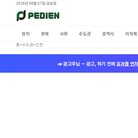
2026년 08월 07일 금요일
정치
경제
사회
수도권
광역시
지자체
홈
>
수도권
>
인천
📣 광고주님 — 광고, 하기 전에
효과를 먼