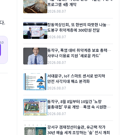
프로그램 4종 개막
2026.08.07
다.
창동역상인회, 또 한번의 따뜻한 나눔…
도봉구 취약계층에 300만원 전달
2026.08.07
AD
동작구, 폭염 대비 취약계층 보호 총력…
사우나 이용료 지원 '새로운 카드'
2026.08.07
서대문구, IoT 스마트 센서로 반지하
안전 사각지대 해소 본격화
2026.08.07
동작구, 8월 8일부터 10일간 '노량
물총대첩' 무료 개방…폭염 속 시원한
여름 선물
2026.08.07
강서구 겸재정선미술관, 유근택 작가
30년 예술 세계 조망하는 '숨' 전시 개최