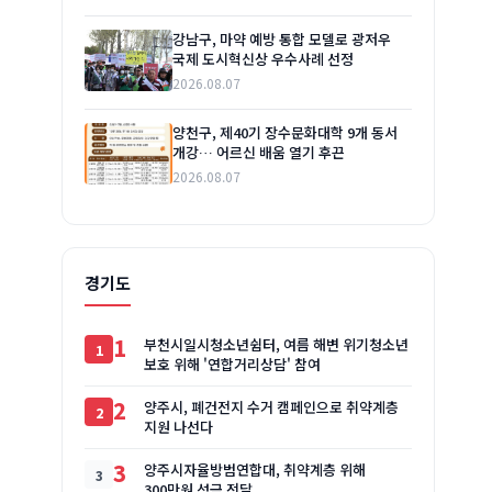
강남구, 마약 예방 통합 모델로 광저우
국제 도시혁신상 우수사례 선정
2026.08.07
양천구, 제40기 장수문화대학 9개 동서
개강… 어르신 배움 열기 후끈
2026.08.07
경기도
1
부천시일시청소년쉼터, 여름 해변 위기청소년
보호 위해 '연합거리상담' 참여
2
양주시, 폐건전지 수거 캠페인으로 취약계층
지원 나선다
3
양주시자율방범연합대, 취약계층 위해
300만원 성금 전달