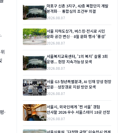
마포구 신촌 3지구, 42층 복합단지 개발
본격화… 통합심의 조건부 의결
2026.08.07
서울 지하도상가, 버스킹·전시로 시민
.
문화 공간 변신…8월 문화 행사 '풍성'
2026.08.07
수위
서울복지교육센터, '1의 복지' 살롱 3회
및
운영... 현장 지속가능성 모색
2026.08.07
서울 G3 청년특별분과, AI 인재 양성 현장
방문…성장경로 지원 방안 모색
2026.08.07
서울시, 외국인에게 '찐 서울' 경험
평·
선사할 2026 우수 서울스테이 18곳 선정
2026.08.07
서울식물원, '다정한 균형' 미술전시 연계