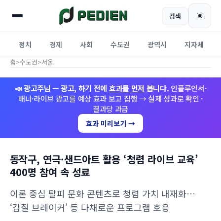
☀️
검색
정치
경제
사회
수도권
광역시
지자체
홈
>
수도권
>
서울
📣 광고주님 — 광고, 하기 전에
효과를 먼저
봅니다.
인플루언서·
배너·라이브 광고를 예상 효과 보고 집행 → 실제 성과로 확인 ·
결과당 과금
효과 미리보기 →
동작구, 연극·샌드아트 활용 ‘청렴 라이브 교육’
400명 참여 속 성료
이론 중심 탈피 문화 콘텐츠로 청렴 가치 내재화…
‘갑질 브레이커’ 등 다채로운 프로그램 호응