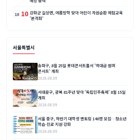
예방 총력
10
강화군 길상면, 여름방학 맞아 어린이 자원순환 체험교육
'본격화'
서울특별시
송파구, 8월 25일 롯데콘서트홀서 '역대급 썸머
콘서트' 개최
2026.08.09
서대문구, 광복 81주년 맞아 '독립민주축제' 8월 15일
개최
2026.08.09
서울 중구, 하반기 대학생 멘토링 140명 모집…청소년
학습·진로 지원 강화
2026.08.09