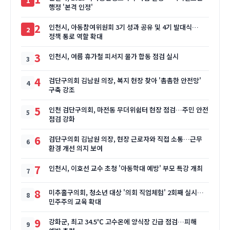
행정 '본격 인정'
2
인천시, 아동참여위원회 3기 성과 공유 및 4기 발대식…
정책 통로 역할 확대
3
인천시, 여름 휴가철 피서지 물가 합동 점검 실시
4
검단구의회 김남원 의장, 복지 현장 찾아 '촘촘한 안전망'
구축 강조
5
인천 검단구의회, 마전동 무더위쉼터 현장 점검…주민 안전
점검 강화
6
검단구의회 김남원 의장, 현장 근로자와 직접 소통…근무
환경 개선 의지 보여
7
인천시, 이호선 교수 초청 '아동학대 예방' 부모 특강 개최
8
미추홀구의회, 청소년 대상 '의회 직업체험' 2회째 실시…
민주주의 교육 확대
9
강화군, 최고 34.5℃ 고수온에 양식장 긴급 점검…피해