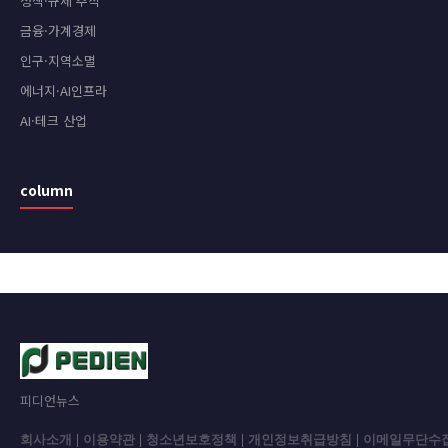
정책·규제 추적
금융·가계경제
인구·지역소멸
에너지·AI인프라
AI·테크 산업
column
피디언뉴스
회사소개
|
이용약관
|
청소년보호정책
|
개인정보취급방침
|
이메일무단수