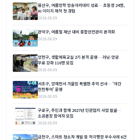
용산구, 여름방학 방송아카데미 성료… 초등생 24명,
AI 이미지 제작 첫 경험
2026.08.09
관악구, 여름철 재난 대비 종합안전관리 본격화
2026.08.09
양천구, 생활체육교실 2기 본격 운영… 러닝·양궁
무료 강좌 110명 모집
2026.08.09
서초구, 양재천서 가을밤 특별한 추억 선사… '야간
천천투어' 운영
2026.08.09
구로구, 주민과 함께 2027년 민관협치 사업 발굴…
소공론장 참여자 모집
2026.08.09
금천구, 스마트 청소차 개발 등 적극행정 우수사례 6건