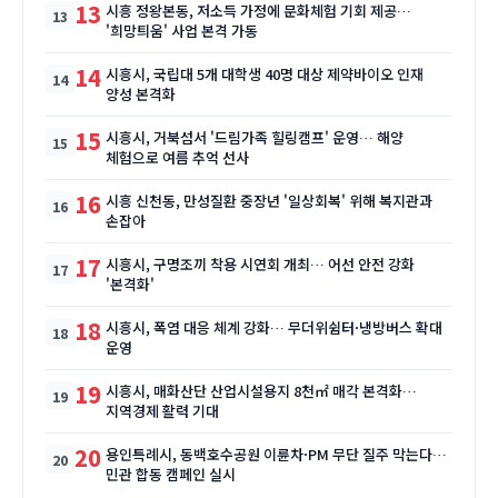
13
시흥 정왕본동, 저소득 가정에 문화체험 기회 제공…
'희망틔움' 사업 본격 가동
14
시흥시, 국립대 5개 대학생 40명 대상 제약바이오 인재
양성 본격화
15
시흥시, 거북섬서 '드림가족 힐링캠프' 운영… 해양
체험으로 여름 추억 선사
16
시흥 신천동, 만성질환 중장년 '일상회복' 위해 복지관과
손잡아
17
시흥시, 구명조끼 착용 시연회 개최… 어선 안전 강화
'본격화'
18
시흥시, 폭염 대응 체계 강화… 무더위쉼터·냉방버스 확대
운영
19
시흥시, 매화산단 산업시설용지 8천㎡ 매각 본격화…
지역경제 활력 기대
20
용인특례시, 동백호수공원 이륜차·PM 무단 질주 막는다…
민관 합동 캠페인 실시