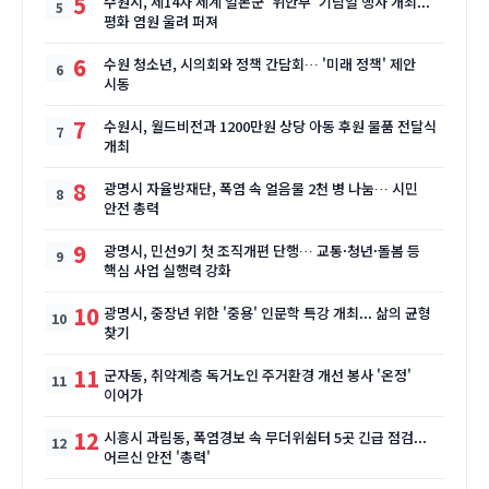
5
수원시, 제14차 세계 일본군 '위안부' 기림일 행사 개최...
평화 염원 울려 퍼져
6
수원 청소년, 시의회와 정책 간담회… '미래 정책' 제안
시동
7
수원시, 월드비전과 1200만원 상당 아동 후원 물품 전달식
개최
8
광명시 자율방재단, 폭염 속 얼음물 2천 병 나눔… 시민
안전 총력
9
광명시, 민선9기 첫 조직개편 단행… 교통·청년·돌봄 등
핵심 사업 실행력 강화
10
광명시, 중장년 위한 '중용' 인문학 특강 개최... 삶의 균형
찾기
11
군자동, 취약계층 독거노인 주거환경 개선 봉사 '온정'
이어가
12
시흥시 과림동, 폭염경보 속 무더위쉼터 5곳 긴급 점검...
어르신 안전 '총력'