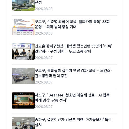
선정
2026.08.09
구로구, 수준별 외국어 교육 '월드카페 톡톡' 33회
운영… 회화 능력 향상 기대
2026.08.09
진교훈 강서구청장, 대학생 행정인턴 33명과 '티톡'
간담회… 구정 경험 나누고 소통 강화
2026.08.07
구로구, 통합돌봄 실무자 역량 강화 교육… 보건소·
건보공단과 협력 증진
2026.08.07
서초구, 'Dear Me' 청소년 예술제 성료…AI 접목
미래 영상 '감동 선사'
2026.08.07
송파구, 결혼이민자 임산부 위한 '아기돌보기' 특강
실시