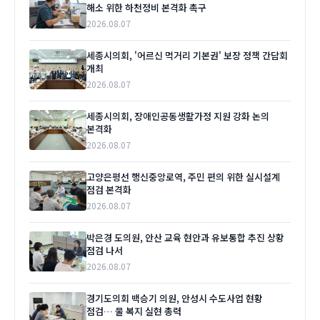
해소 위한 하천정비 본격화 촉구
2026.08.07
세종시의회, '어르신 먹거리 기본권' 보장 정책 간담회
개최
2026.08.07
세종시의회, 장애인공동생활가정 지원 강화 논의
본격화
2026.08.07
고양은평선 행신중앙로역, 주민 편의 위한 실시설계
점검 본격화
2026.08.07
박은경 도의원, 안산 교육 현안과 유보통합 추진 상황
점검 나서
2026.08.07
경기도의회 백승기 의원, 안성시 수도사업 현황
점검… 물 복지 실현 총력