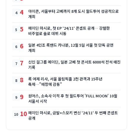
4
아이콘, 서울부터 고베까지 8개 도시 월드투어 성공적으로
개최
5
메이딘 마시로, 첫 EP '24/11' 콘셉트 공개… 강렬한
비주얼로 솔로 데뷔 시동
6
일본 4인조 록밴드 카나분, 12월 5일 서울 첫 단독 공연
개최
7
신인 걸그룹 메이딘, 일본 고베 첫 콘서트 6000석 전석 매진
기록
8
록 여제 리사, 서울 올림픽홀 2천 관객과 15주년
축제…"떼창에 감동"
9
원어스, 소속사 이적 후 첫 월드투어 'FULL MOON' 10월
서울서 시작
10
메이딘 마시로, 금발+스모키 변신 '24/11' 두 번째 콘셉트
공개