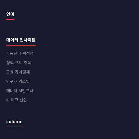
연예
데이터 인사이트
부동산·주택정책
정책·규제 추적
금융·가계경제
인구·지역소멸
에너지·AI인프라
AI·테크 산업
column