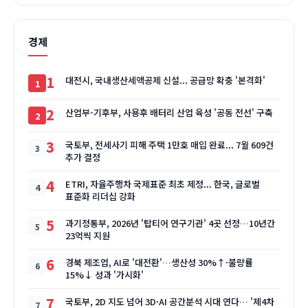
경제
1
대전시, 국내생산세액공제 신설... 공급망 확충 '본격화'
2
산업부-기후부, 사용후 배터리 산업 육성 '공동 전선' 구축
3
국토부, 전세사기 피해 주택 1만호 매입 완료... 7월 609건
추가 결정
4
ETRI, 자율주행차 국제표준 최초 제정... 한국, 글로벌
표준화 리더십 강화
5
과기정통부, 2026년 '탑티어 연구기관' 4곳 선정…10년간
23억씩 지원
6
경북 제조업, AI로 '대전환'…생산성 30%↑·불량률
15%↓ 성과 '가시화'
7
국토부, 2D 지도 넘어 3D·AI 공간분석 시대 연다… '제4차