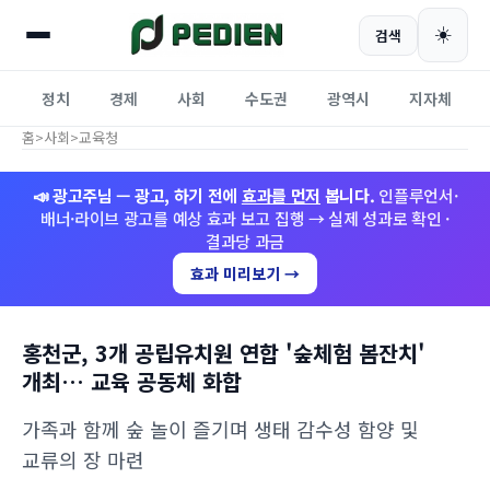
☀️
검색
정치
경제
사회
수도권
광역시
지자체
홈
>
사회
>
교육청
📣 광고주님 — 광고, 하기 전에
효과를 먼저
봅니다.
인플루언서·
배너·라이브 광고를 예상 효과 보고 집행 → 실제 성과로 확인 ·
결과당 과금
효과 미리보기 →
홍천군, 3개 공립유치원 연합 '숲체험 봄잔치'
개최… 교육 공동체 화합
가족과 함께 숲 놀이 즐기며 생태 감수성 함양 및
교류의 장 마련