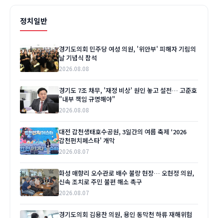
정치일반
경기도의회 민주당 여성 의원, '위안부' 피해자 기림의
날 기념식 참석
2026.08.08
경기도 7조 채무, '재정 비상' 원인 놓고 설전… 고준호
"내부 책임 규명해야"
2026.08.08
대전 갑천생태호수공원, 3일간의 여름 축제 '2026
갑천펀치페스타' 개막
2026.08.07
화성 매향리 오수관로 배수 불량 현장… 오현정 의원,
신속 조치로 주민 불편 해소 촉구
2026.08.07
경기도의회 김용찬 의원, 용인 동막천 하류 재해위험