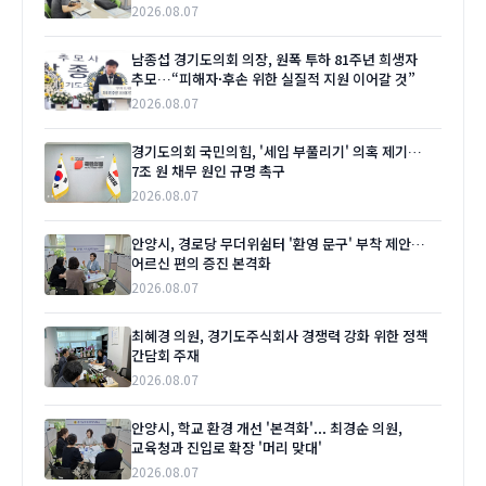
2026.08.07
남종섭 경기도의회 의장, 원폭 투하 81주년 희생자
추모…“피해자·후손 위한 실질적 지원 이어갈 것”
2026.08.07
경기도의회 국민의힘, '세입 부풀리기' 의혹 제기…
7조 원 채무 원인 규명 촉구
2026.08.07
안양시, 경로당 무더위쉼터 '환영 문구' 부착 제안…
어르신 편의 증진 본격화
2026.08.07
최혜경 의원, 경기도주식회사 경쟁력 강화 위한 정책
간담회 주재
2026.08.07
안양시, 학교 환경 개선 '본격화'... 최경순 의원,
교육청과 진입로 확장 '머리 맞대'
2026.08.07