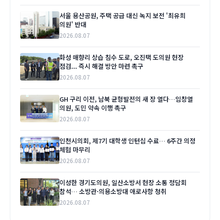
서울 용산공원, 주택 공급 대신 녹지 보전 '최유희
의원' 반대
2026.08.07
화성 매향리 상습 침수 도로, 오진택 도의원 현장
점검... 즉시 해결 방안 마련 촉구
2026.08.07
GH 구리 이전, 남북 균형발전의 새 장 열다…임창열
의원, 도민 약속 이행 촉구
2026.08.07
인천시의회, 제7기 대학생 인턴십 수료… 6주간 의정
체험 마무리
2026.08.07
이성한 경기도의원, 일산소방서 현장 소통 정담회
참석… 소방관·의용소방대 애로사항 청취
2026.08.07