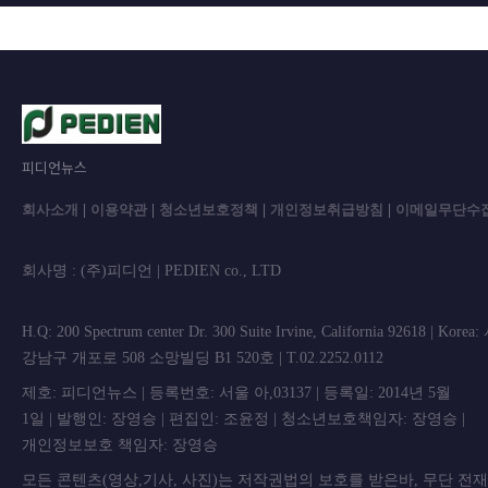
피디언뉴스
회사소개
|
이용약관
|
청소년보호정책
|
개인정보취급방침
|
이메일무단수
회사명 : (주)피디언 | PEDIEN co., L
H.Q: 200 Spectrum center Dr. 300 Suite Irvine, California 92618 | Korea
강남구 개포로 508 소망빌딩 B1 520호 | T.02.2252.0112
제호: 피디언뉴스 | 등록번호: 서울 아,03137 | 등록일: 2014년 5월
1일 | 발행인: 장영승 | 편집인: 조윤정 | 청소년보호책임자: 장영승 |
개인정보보호 책임자: 장영승
모든 콘텐츠(영상,기사, 사진)는 저작권법의 보호를 받은바, 무단 전