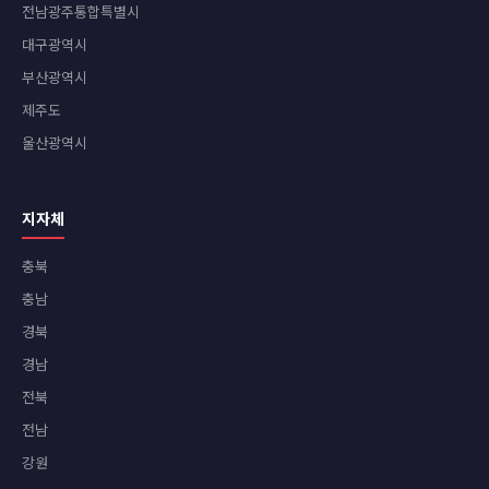
전남광주통합특별시
대구광역시
부산광역시
제주도
울산광역시
지자체
충북
충남
경북
경남
전북
전남
강원