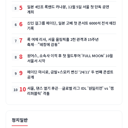
5
일본 4인조 록밴드 카나분, 12월 5일 서울 첫 단독 공연
개최
6
신인 걸그룹 메이딘, 일본 고베 첫 콘서트 6000석 전석 매진
기록
7
록 여제 리사, 서울 올림픽홀 2천 관객과 15주년
축제…"떼창에 감동"
8
원어스, 소속사 이적 후 첫 월드투어 'FULL MOON' 10월
서울서 시작
9
메이딘 마시로, 금발+스모키 변신 '24/11' 두 번째 콘셉트
공개
10
서울, 댄스 열기 후끈…글로벌 리그 IDL '원밀리언' vs '잼
리퍼블릭' 격돌
정치일반