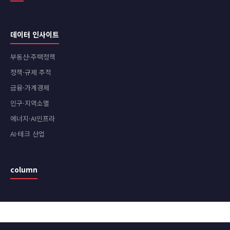
데이터 인사이트
부동산·주택정책
정책·규제 추적
금융·가계경제
인구·지역소멸
에너지·AI인프라
AI·테크 산업
column