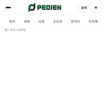
☀️
검색
정치
경제
사회
수도권
광역시
지자체
홈
>
사회
>
교육청