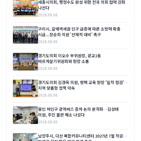
세종시의회, 행정수도 완성 위한 전국 의회 협력 강화
나선다
2026.08.06
구리시, 갈매역세권 인구 급증에 따른 소방력 확충
시급...장승희 의원 '선제적 대비' 촉구
2026.08.06
경기도의회 이오수 부위원장, 광교1동
바르게살기위원회와 현장 소통
2026.08.06
경기도의회 김경옥 의원, 평택 교육 현장 '밀착 점검'…
지역 맞춤형 정책 약속
2026.08.06
용인 처인구 광역버스 증차 논의 본격화…김성태
의원, 주민 불편 해소 나섰다
2026.08.06
남양주시, 다산 복합커뮤니티센터 2027년 7월 착공…