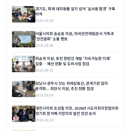
경기도, 화재 대피용품 설치 넘어 '실사용 환경' 구축
박차
2026.08.06
서울시의회 송순효 의원, 마곡안전체험관서 가족과
'안전문화' 소통 행보
2026.08.06
최순자 의원, 포천 한탄강 개발 '지속가능한 미래'
집중… 예산 현황 및 도비사업 점검
2026.08.06
성남시·광주시 잇는 위례삼동선, 관계기관 협의
본격화... 최만식 의원, 추진 현황 점검
2026.08.06
대전시의회 조성칠 의장, 2026년 시도의회의장협의회
정기회 참석해 지방의회 발전 방안 논의
2026.08.06