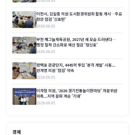
2026.08.05
이천시, 김일중 의원 도시환경위원회 활동 개시…주요
현안 점검 '신호탄'
2026.08.05
부천 해그늘체육공원, 2027년 새 모습 드러낸다…
행정 절차 간소화로 예산 절감 '청신호'
2026.08.05
평택호 관광단지, 4445억 투입 '본격 개발' 시동...
안계명 의원 '점검' 약속
2026.08.05
이자형 의원, '2026 경기전통놀이한마당' 자문위원
위촉...지역 문화 계승 '기대'
2026.08.05
경제