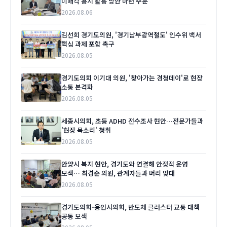
미매각 용지 활용 방안 마련 주문
2026.08.06
김선희 경기도의원, '경기남부광역철도' 인수위 백서
핵심 과제 포함 촉구
2026.08.05
경기도의회 이기대 의원, '찾아가는 경청데이'로 현장
소통 본격화
2026.08.05
세종시의회, 초등 ADHD 전수조사 현안…전문가들과
'현장 목소리' 청취
2026.08.05
안양시 복지 현안, 경기도와 연결해 안정적 운영
모색… 최경순 의원, 관계자들과 머리 맞대
2026.08.05
경기도의회-용인시의회, 반도체 클러스터 교통 대책
공동 모색