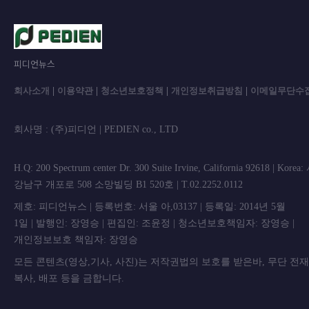
피디언뉴스
회사소개
|
이용약관
|
청소년보호정책
|
개인정보취급방침
|
이메일무단수
회사명 : (주)피디언 | PEDIEN co., L
H.Q: 200 Spectrum center Dr. 300 Suite Irvine, California 92618 | Korea
강남구 개포로 508 소망빌딩 B1 520호 | T.02.2252.0112
제호: 피디언뉴스 | 등록번호: 서울 아,03137 | 등록일: 2014년 5월
1일 | 발행인: 장영승 | 편집인: 조윤정 | 청소년보호책임자: 장영승 |
개인정보보호 책임자: 장영승
모든 콘텐츠(영상,기사, 사진)는 저작권법의 보호를 받은바, 무단 전
복사, 배포 등을 금합니