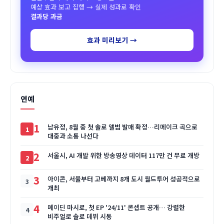
예상 효과 보고 집행 → 실제 성과로 확인
결과당 과금
효과 미리보기 →
연예
1
남유정, 8월 중 첫 솔로 앨범 발매 확정…리메이크 곡으로
대중과 소통 나선다
2
서울시, AI 개발 위한 방송영상 데이터 117만 건 무료 개방
3
아이콘, 서울부터 고베까지 8개 도시 월드투어 성공적으로
개최
4
메이딘 마시로, 첫 EP '24/11' 콘셉트 공개… 강렬한
비주얼로 솔로 데뷔 시동