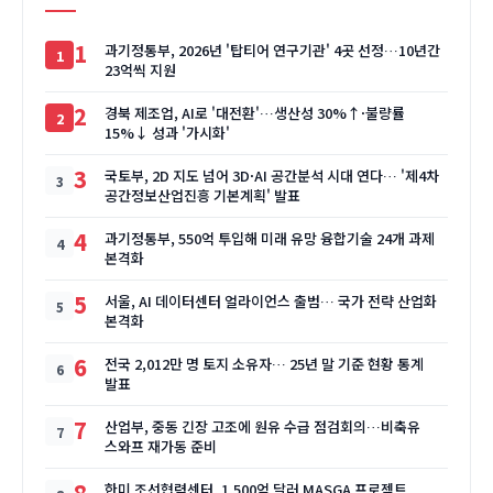
1
과기정통부, 2026년 '탑티어 연구기관' 4곳 선정…10년간
23억씩 지원
2
경북 제조업, AI로 '대전환'…생산성 30%↑·불량률
15%↓ 성과 '가시화'
3
국토부, 2D 지도 넘어 3D·AI 공간분석 시대 연다… '제4차
공간정보산업진흥 기본계획' 발표
4
과기정통부, 550억 투입해 미래 유망 융합기술 24개 과제
본격화
5
서울, AI 데이터센터 얼라이언스 출범… 국가 전략 산업화
본격화
6
전국 2,012만 명 토지 소유자… 25년 말 기준 현황 통계
발표
7
산업부, 중동 긴장 고조에 원유 수급 점검회의…비축유
스와프 재가동 준비
8
한미 조선협력센터, 1,500억 달러 MASGA 프로젝트