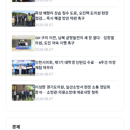
화성 매향리 상습 침수 도로, 오진택 도의원 현장
점검... 즉시 해결 방안 마련 촉구
2026.08.07
GH 구리 이전, 남북 균형발전의 새 장 열다…임창열
의원, 도민 약속 이행 촉구
2026.08.07
인천시의회, 제7기 대학생 인턴십 수료… 6주간 의정
체험 마무리
2026.08.07
이성한 경기도의원, 일산소방서 현장 소통 정담회
참석… 소방관·의용소방대 애로사항 청취
2026.08.07
경제