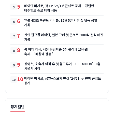
5
메이딘 마시로, 첫 EP '24/11' 콘셉트 공개… 강렬한
비주얼로 솔로 데뷔 시동
6
일본 4인조 록밴드 카나분, 12월 5일 서울 첫 단독 공연
개최
7
신인 걸그룹 메이딘, 일본 고베 첫 콘서트 6000석 전석 매진
기록
8
록 여제 리사, 서울 올림픽홀 2천 관객과 15주년
축제…"떼창에 감동"
9
원어스, 소속사 이적 후 첫 월드투어 'FULL MOON' 10월
서울서 시작
10
메이딘 마시로, 금발+스모키 변신 '24/11' 두 번째 콘셉트
공개
정치일반