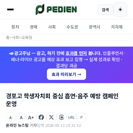
☀️
검색
정치
경제
사회
수도권
광역시
지자체
홈
>
사회
>
교육청
📣 광고주님 — 광고, 하기 전에
효과를 먼저
봅니다.
인플루언서·
배너·라이브 광고를 예상 효과 보고 집행 → 실제 성과로 확인 ·
결과당 과금
효과 미리보기 →
경포고 학생자치회 중심 흡연·음주 예방 캠페인
운영
A+
A
URL
P
A-
온라인 뉴스팀
기자
입력 2026-05-13 10:31:32