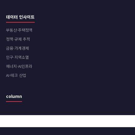
데이터 인사이트
부동산·주택정책
정책·규제 추적
금융·가계경제
인구·지역소멸
에너지·AI인프라
AI·테크 산업
column