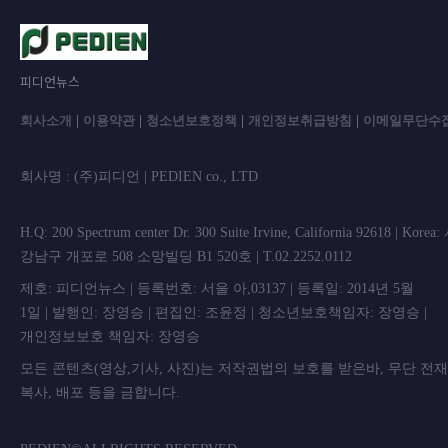
피디언뉴스
회사소개
|
이용약관
|
청소년보호정책
|
개인정보취급방침
|
이메일무단수
회사명 : (주)피디언 | PEDIEN co., L
H.Q: 200 Spectrum center Dr. 300 Suite Irvine, California 92618 | Korea
강남구 개포로 508 소망빌딩 B1 520호 | T.02.2252.0112
제호: 피디언뉴스 | 등록번호: 서울 아,03137 | 등록일: 2014년 5월
1일 | 발행인: 장영승 | 편집인: 조윤정 | 청소년보호책임자: 장영승 |
개인정보보호 책임자: 장영승
모든 콘텐츠(영상,기사, 사진)는 저작권법의 보호를 받은바, 무단 전
복사, 배포 등을 금합니