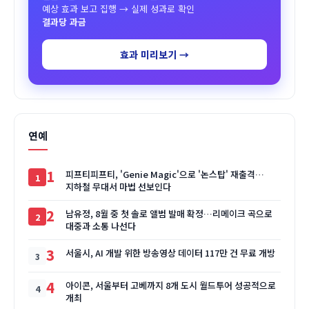
예상 효과 보고 집행 → 실제 성과로 확인
결과당 과금
효과 미리보기 →
연예
1
피프티피프티, 'Genie Magic'으로 '논스탑' 재출격…
지하철 무대서 마법 선보인다
2
남유정, 8월 중 첫 솔로 앨범 발매 확정…리메이크 곡으로
대중과 소통 나선다
3
서울시, AI 개발 위한 방송영상 데이터 117만 건 무료 개방
4
아이콘, 서울부터 고베까지 8개 도시 월드투어 성공적으로
개최