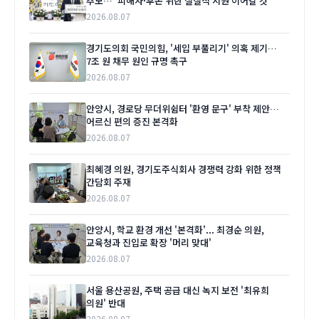
추모…“피해자·후손 위한 실질적 지원 이어갈 것”
2026.08.07
경기도의회 국민의힘, '세입 부풀리기' 의혹 제기…
7조 원 채무 원인 규명 촉구
2026.08.07
안양시, 경로당 무더위쉼터 '환영 문구' 부착 제안…
어르신 편의 증진 본격화
2026.08.07
최혜경 의원, 경기도주식회사 경쟁력 강화 위한 정책
간담회 주재
2026.08.07
안양시, 학교 환경 개선 '본격화'... 최경순 의원,
교육청과 진입로 확장 '머리 맞대'
2026.08.07
서울 용산공원, 주택 공급 대신 녹지 보전 '최유희
의원' 반대
2026.08.07