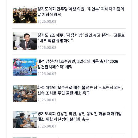
경기도의회 민주당 여성 의원, '위안부' 피해자 기림의
날 기념식 참석
2026.08.08
경기도 7조 채무, '재정 비상' 원인 놓고 설전… 고준호
"내부 책임 규명해야"
2026.08.08
대전 갑천생태호수공원, 3일간의 여름 축제 '2026
갑천펀치페스타' 개막
2026.08.07
화성 매향리 오수관로 배수 불량 현장… 오현정 의원,
신속 조치로 주민 불편 해소 촉구
2026.08.07
경기도의회 김용찬 의원, 용인 동막천 하류 재해위험
해소 위한 하천정비 본격화 촉구
2026.08.07