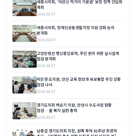
세종시의회, '어르신 먹거리 기본권' 보장 정책 간담회
개최
2026.08.07
세종시의회, 장애인공동생활가정 지원 강화 논의
본격화
2026.08.07
고양은평선 행신중앙로역, 주민 편의 위한 실시설계
점검 본격화
2026.08.07
박은경 도의원, 안산 교육 현안과 유보통합 추진 상황
점검 나서
2026.08.07
경기도의회 백승기 의원, 안성시 수도사업 현황
점검… 물 복지 실현 총력
2026.08.07
남종섭 경기도의회 의장, 원폭 투하 81주년 희생자