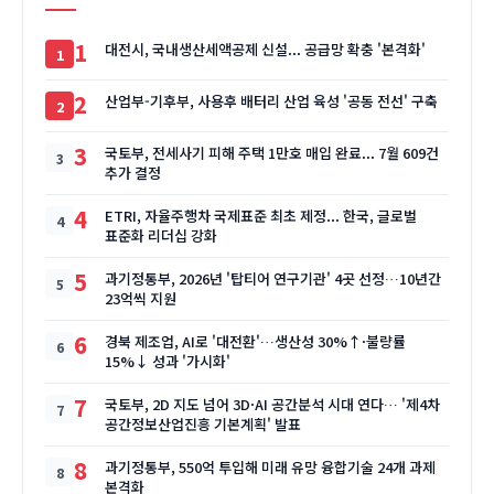
1
대전시, 국내생산세액공제 신설... 공급망 확충 '본격화'
2
산업부-기후부, 사용후 배터리 산업 육성 '공동 전선' 구축
3
국토부, 전세사기 피해 주택 1만호 매입 완료... 7월 609건
추가 결정
4
ETRI, 자율주행차 국제표준 최초 제정... 한국, 글로벌
표준화 리더십 강화
5
과기정통부, 2026년 '탑티어 연구기관' 4곳 선정…10년간
23억씩 지원
6
경북 제조업, AI로 '대전환'…생산성 30%↑·불량률
15%↓ 성과 '가시화'
7
국토부, 2D 지도 넘어 3D·AI 공간분석 시대 연다… '제4차
공간정보산업진흥 기본계획' 발표
8
과기정통부, 550억 투입해 미래 유망 융합기술 24개 과제
본격화