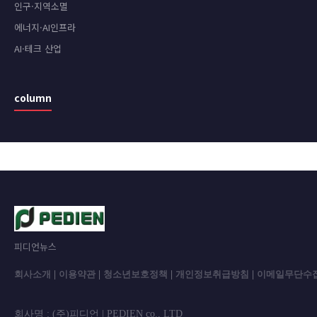
인구·지역소멸
에너지·AI인프라
AI·테크 산업
column
피디언뉴스
회사소개
|
이용약관
|
청소년보호정책
|
개인정보취급방침
|
이메일무단수
회사명 : (주)피디언 | PEDIEN co., L