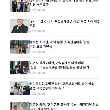
경기도의회, 판교대장 초·중학교 과밀 해소 위한 교육
환경 개선 촉구
2026.08.10
경기도, 전국 최초 '수변문화관광 거점' 육성 조례 제정
추진
2026.08.10
동두천 소요산, 45억 투입 옛 축산물타운 '관광
거점'으로 재탄생
2026.08.10
이건희 경기도의원, 안성휴게소 의원 폐쇄
'신중'…“공공의료는 경제성만으로 판단 못 해”
2026.08.10
경기도의회 조병진 의원, 교권보호 제도 넘어 상호
존중 교육공동체 회복 촉구
2026.08.10
윤종영 의원, '한미동맹 모범상' 수상…접경지역 안보
·역사 자원 활용 강조