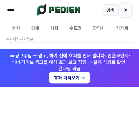
☀️
검색
정치
경제
사회
수도권
광역시
지자체
홈
>
지자체
>
전남
📣 광고주님 — 광고, 하기 전에
효과를 먼저
봅니다.
인플루언서·
배너·라이브 광고를 예상 효과 보고 집행 → 실제 성과로 확인 ·
결과당 과금
효과 미리보기 →