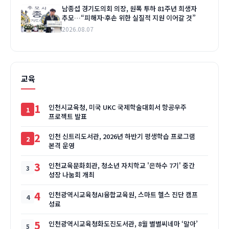
남종섭 경기도의회 의장, 원폭 투하 81주년 희생자
추모…“피해자·후손 위한 실질적 지원 이어갈 것”
2026.08.07
교육
1
인천시교육청, 미국 UKC 국제학술대회서 항공우주
프로젝트 발표
2
인천 신트리도서관, 2026년 하반기 평생학습 프로그램
본격 운영
3
인천교육문화회관, 청소년 자치학교 '은하수 7기' 중간
성장 나눔회 개최
4
인천광역시교육청AI융합교육원, 스마트 헬스 진단 캠프
성료
5
인천광역시교육청화도진도서관, 8월 별별씨네마 ‘말아’