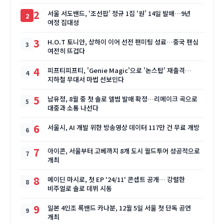
2
서울 서도밴드, ‘조선팝’ 정규 1집 ‘원’ 14일 발매…9년
여정 집대성
3
H.O.T 토니안, 상하이 이어 선전 팬미팅 성료…중국 팬심
여전히 뜨겁다
4
피프티피프티, 'Genie Magic'으로 '논스탑' 재출격…
지하철 무대서 마법 선보인다
5
남유정, 8월 중 첫 솔로 앨범 발매 확정…리메이크 곡으로
대중과 소통 나선다
6
서울시, AI 개발 위한 방송영상 데이터 117만 건 무료 개방
7
아이콘, 서울부터 고베까지 8개 도시 월드투어 성공적으로
개최
8
메이딘 마시로, 첫 EP '24/11' 콘셉트 공개… 강렬한
비주얼로 솔로 데뷔 시동
9
일본 4인조 록밴드 카나분, 12월 5일 서울 첫 단독 공연
개최