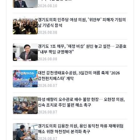
2026.08.10
경기도의회 민주당 여성 의원, '위안부' 피해자 기림의
날 기념식 참석
2026.08.08
경기도 7조 채무, '재정 비상' 원인 놓고 설전… 고준호
"내부 책임 규명해야"
2026.08.08
대전 갑천생태호수공원, 3일간의 여름 축제 '2026
갑천펀치페스타' 개막
2026.08.07
화성 매향리 오수관로 배수 불량 현장… 오현정 의원,
신속 조치로 주민 불편 해소 촉구
2026.08.07
경기도의회 김용찬 의원, 용인 동막천 하류 재해위험
해소 위한 하천정비 본격화 촉구
2026.08.07