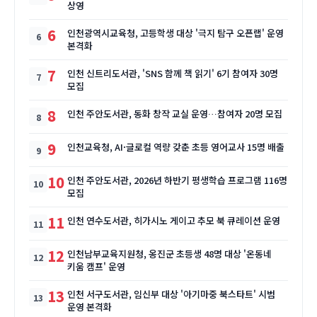
상영
6
인천광역시교육청, 고등학생 대상 '극지 탐구 오픈랩' 운영
본격화
7
인천 신트리도서관, 'SNS 함께 책 읽기' 6기 참여자 30명
모집
8
인천 주안도서관, 동화 창작 교실 운영…참여자 20명 모집
9
인천교육청, AI·글로컬 역량 갖춘 초등 영어교사 15명 배출
10
인천 주안도서관, 2026년 하반기 평생학습 프로그램 116명
모집
11
인천 연수도서관, 히가시노 게이고 추모 북 큐레이션 운영
12
인천남부교육지원청, 옹진군 초등생 48명 대상 '온동네
키움 캠프' 운영
13
인천 서구도서관, 임신부 대상 '아기마중 북스타트' 시범
운영 본격화