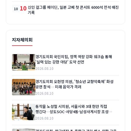
10
신인 걸그룹 메이딘, 일본 고베 첫 콘서트 6000석 전석 매진
기록
지자체의회
경기도의회 국민의힘, 정책 역량 강화 워크숍 통해
'실력 있는 강한 야당' 도약 선언
2026.08.10
경기도의회 오현정 의원, '청소년 교향악축제' 화성
공연 참석… 미래 음악가 격려
2026.08.10
동작을 노성철 시의원, 서울시와 3대 현안 직접
챙긴다…상도SOC·사당4동·남성사계시장 조성
'본격화'
2026.08.10