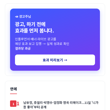
📣 광고주님
광고, 하기 전에
효과를 먼저 봅니다.
인플루언서·배너·라이브 광고를
예상 효과 보고 집행 → 실제 성과로 확인
결과당 과금
효과 미리보기 →
연예
1
남유정, 쥬얼리·박명수·엄정화 명곡 리메이크...11일 '니가
참 좋아'부터 공개