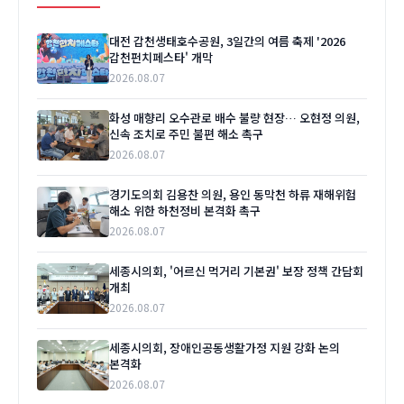
대전 갑천생태호수공원, 3일간의 여름 축제 '2026
갑천펀치페스타' 개막
2026.08.07
화성 매향리 오수관로 배수 불량 현장… 오현정 의원,
신속 조치로 주민 불편 해소 촉구
2026.08.07
경기도의회 김용찬 의원, 용인 동막천 하류 재해위험
해소 위한 하천정비 본격화 촉구
2026.08.07
세종시의회, '어르신 먹거리 기본권' 보장 정책 간담회
개최
2026.08.07
세종시의회, 장애인공동생활가정 지원 강화 논의
본격화
2026.08.07