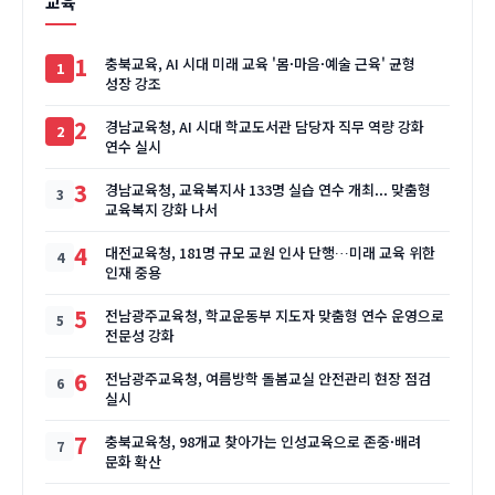
교육
1
충북교육, AI 시대 미래 교육 '몸·마음·예술 근육' 균형
성장 강조
2
경남교육청, AI 시대 학교도서관 담당자 직무 역량 강화
연수 실시
3
경남교육청, 교육복지사 133명 실습 연수 개최... 맞춤형
교육복지 강화 나서
4
대전교육청, 181명 규모 교원 인사 단행…미래 교육 위한
인재 중용
5
전남광주교육청, 학교운동부 지도자 맞춤형 연수 운영으로
전문성 강화
6
전남광주교육청, 여름방학 돌봄교실 안전관리 현장 점검
실시
7
충북교육청, 98개교 찾아가는 인성교육으로 존중·배려
문화 확산