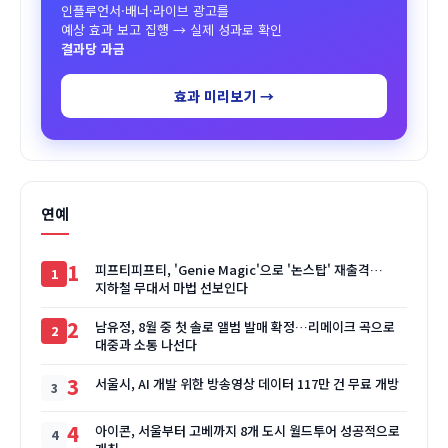
인플루언서·배너·라이브 광고를
예상 효과 보고 집행 → 실제 성과로 확인
결과당 과금
효과 미리보기 →
연예
1
피프티피프티, 'Genie Magic'으로 '논스탑' 재출격…
지하철 무대서 마법 선보인다
2
남유정, 8월 중 첫 솔로 앨범 발매 확정…리메이크 곡으로
대중과 소통 나선다
3
서울시, AI 개발 위한 방송영상 데이터 117만 건 무료 개방
4
아이콘, 서울부터 고베까지 8개 도시 월드투어 성공적으로