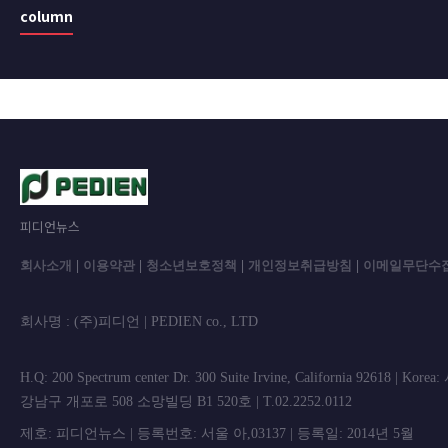
column
피디언뉴스
회사소개
|
이용약관
|
청소년보호정책
|
개인정보취급방침
|
이메일무단수
회사명 : (주)피디언 | PEDIEN co., L
H.Q: 200 Spectrum center Dr. 300 Suite Irvine, California 92618 | Korea
강남구 개포로 508 소망빌딩 B1 520호 | T.02.2252.0112
제호: 피디언뉴스 | 등록번호: 서울 아,03137 | 등록일: 2014년 5월