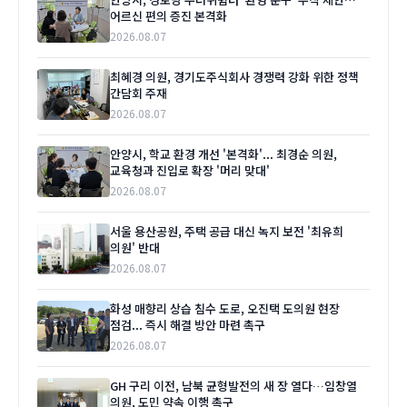
어르신 편의 증진 본격화
2026.08.07
최혜경 의원, 경기도주식회사 경쟁력 강화 위한 정책
간담회 주재
2026.08.07
안양시, 학교 환경 개선 '본격화'... 최경순 의원,
교육청과 진입로 확장 '머리 맞대'
2026.08.07
서울 용산공원, 주택 공급 대신 녹지 보전 '최유희
의원' 반대
2026.08.07
화성 매향리 상습 침수 도로, 오진택 도의원 현장
점검... 즉시 해결 방안 마련 촉구
2026.08.07
GH 구리 이전, 남북 균형발전의 새 장 열다…임창열
의원, 도민 약속 이행 촉구