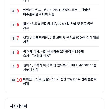
개최
5
메이딘 마시로, 첫 EP '24/11' 콘셉트 공개… 강렬한
비주얼로 솔로 데뷔 시동
6
일본 4인조 록밴드 카나분, 12월 5일 서울 첫 단독 공연
개최
7
신인 걸그룹 메이딘, 일본 고베 첫 콘서트 6000석 전석 매진
기록
8
록 여제 리사, 서울 올림픽홀 2천 관객과 15주년
축제…"떼창에 감동"
9
원어스, 소속사 이적 후 첫 월드투어 'FULL MOON' 10월
서울서 시작
10
메이딘 마시로, 금발+스모키 변신 '24/11' 두 번째 콘셉트
공개
지자체의회