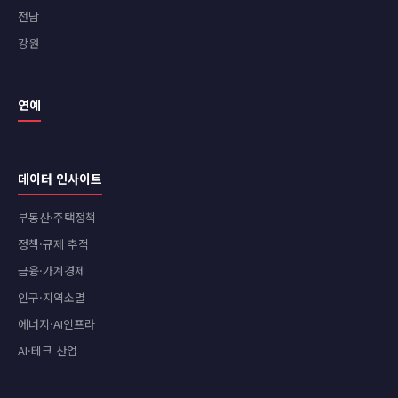
전남
강원
연예
데이터 인사이트
부동산·주택정책
정책·규제 추적
금융·가계경제
인구·지역소멸
에너지·AI인프라
AI·테크 산업