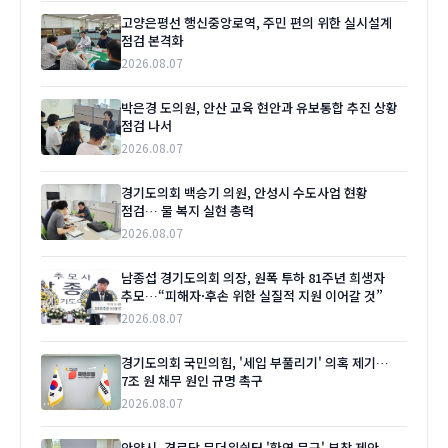
고양은평선 행신중앙로역, 주민 편의 위한 실시설계
점검 본격화
2026.08.07
박은경 도의원, 안산 교육 현안과 유보통합 추진 상황
점검 나서
2026.08.07
경기도의회 백승기 의원, 안성시 수도사업 현황
점검… 물 복지 실현 총력
2026.08.07
남종섭 경기도의회 의장, 원폭 투하 81주년 희생자
추모…“피해자·후손 위한 실질적 지원 이어갈 것”
2026.08.07
경기도의회 국민의힘, '세입 부풀리기' 의혹 제기…
7조 원 채무 원인 규명 촉구
2026.08.07
안양시, 경로당 무더위쉼터 '환영 문구' 부착 제안…