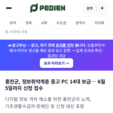
☀️
검색
정치
경제
사회
수도권
광역시
지자체
홈
>
지자체
>
강원
📣 광고주님 — 광고, 하기 전에
효과를 먼저
봅니다.
인플루언서·
배너·라이브 광고를 예상 효과 보고 집행 → 실제 성과로 확인 ·
결과당 과금
효과 미리보기 →
홍천군, 정보취약계층 중고 PC 14대 보급… 6월
5일까지 신청 접수
디지털 정보 격차 해소를 위한 홍천군의 노력,
기초생활수급자·장애인 등 신청 대상 포함