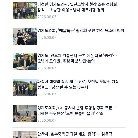
이성한 경기도의원, 일산소방서 현장 소통 정담회
참석… 소방관·의용소방대 애로사항 청취
2026.08.07
경기도의회, '배달특급' 활성화 위한 현장 목소리 청취
2026.08.07
경기도, 반도체 기술센터 운영 예산 확보 '총력'…
오남석 도의원, 추경 확보 방안 논의
2026.08.07
화성시 매향리 상습 침수 도로, 오진택 도의원 현장
점검... "당장 할 수 있는 것부터"
2026.08.07
경기도의회, GH 공사채 발행 투명성 강화 주문…
이혜원 부위원장 '도민 눈높이 설명' 강조
2026.08.07
안산시, 호수중학군 과밀 해소 '총력'… 김동규