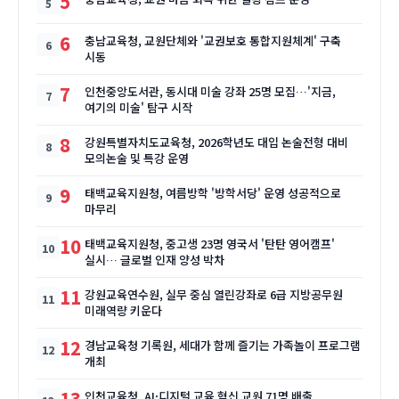
5
6
충남교육청, 교원단체와 '교권보호 통합지원체계' 구축
시동
7
인천중앙도서관, 동시대 미술 강좌 25명 모집…'지금,
여기의 미술' 탐구 시작
8
강원특별자치도교육청, 2026학년도 대입 논술전형 대비
모의논술 및 특강 운영
9
태백교육지원청, 여름방학 '방학서당' 운영 성공적으로
마무리
10
태백교육지원청, 중고생 23명 영국서 '탄탄 영어캠프'
실시… 글로벌 인재 양성 박차
11
강원교육연수원, 실무 중심 열린강좌로 6급 지방공무원
미래역량 키운다
12
경남교육청 기록원, 세대가 함께 즐기는 가족놀이 프로그램
개최
13
인천교육청, AI·디지털 교육 혁신 교원 71명 배출...