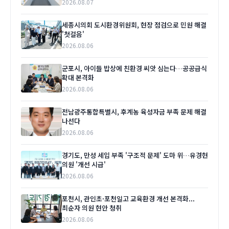
2026.08.07
세종시의회 도시환경위원회, 현장 점검으로 민원 해결
'첫걸음'
2026.08.06
군포시, 아이들 밥상에 친환경 씨앗 심는다…공공급식
확대 본격화
2026.08.06
전남광주통합특별시, 후계농 육성자금 부족 문제 해결
나선다
2026.08.06
경기도, 만성 세입 부족 '구조적 문제' 도마 위…유경현
의원 '개선 시급'
2026.08.06
포천시, 관인초·포천일고 교육환경 개선 본격화...
최순자 의원 현안 청취
2026.08.06