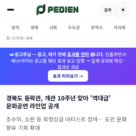
☀️
검색
정치
경제
사회
수도권
광역시
지자체
홈
>
지자체
>
경북
📣 광고주님 — 광고, 하기 전에
효과를 먼저
봅니다.
인플루언서·
배너·라이브 광고를 예상 효과 보고 집행 → 실제 성과로 확인 ·
결과당 과금
효과 미리보기 →
경북도 동락관, 개관 10주년 맞아 '역대급'
문화공연 라인업 공개
조수미, 소란 등 최정상급 아티스트 참여… 도민 문화
향유 기회 확대