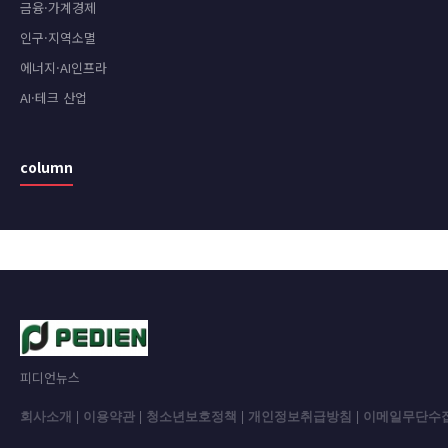
금융·가계경제
인구·지역소멸
에너지·AI인프라
AI·테크 산업
column
피디언뉴스
회사소개
|
이용약관
|
청소년보호정책
|
개인정보취급방침
|
이메일무단수