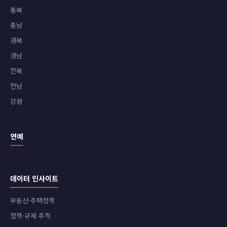
충북
충남
경북
경남
전북
전남
강원
연예
데이터 인사이트
부동산·주택정책
정책·규제 추적