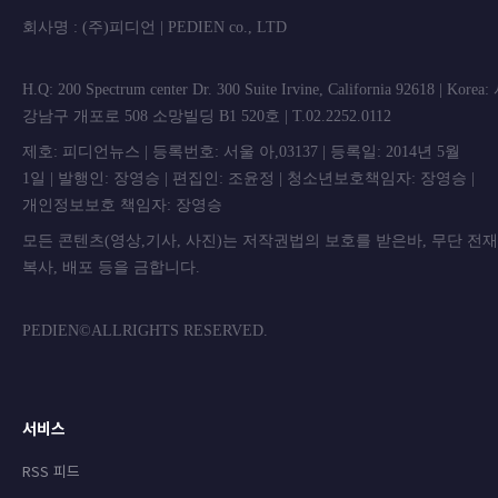
회사명 : (주)피디언 | PEDIEN co., L
H.Q: 200 Spectrum center Dr. 300 Suite Irvine, California 92618 | Korea
강남구 개포로 508 소망빌딩 B1 520호 | T.02.2252.0112
제호: 피디언뉴스 | 등록번호: 서울 아,03137 | 등록일: 2014년 5월
1일 | 발행인: 장영승 | 편집인: 조윤정 | 청소년보호책임자: 장영승 |
개인정보보호 책임자: 장영승
모든 콘텐츠(영상,기사, 사진)는 저작권법의 보호를 받은바, 무단 전
복사, 배포 등을 금합니
PEDIEN©ALLRIGHTS RESERVED.
서비스
RSS 피드