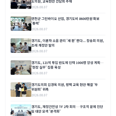
도의원, 교육현안 간담회 주재
2026.08.07
연천군 그린바이오 산업, 경기도비 8600만원 확보
'총력'
2026.08.07
경기도, 이륜차 소음 관리 '새 판' 짠다... 장송회 의원,
조례 개정안 발의
2026.08.07
경기도, 121억 투입 반도체 인력 1000명 양성 계획…
'현장 실무' 집중 육성
2026.08.07
경기도의회 김경옥 의원, 평택 교육 현안 해결 ‘두
위원회’ 위촉
2026.08.07
경기도, 재정건전성 TF 2차 회의… 구조적 문제 진단
및 대안 모색 '본격화'