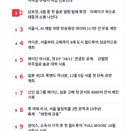
지하철 무대서 마법 선보인다
2
남유정, 8월 중 첫 솔로 앨범 발매 확정…리메이크 곡으로
대중과 소통 나선다
3
서울시, AI 개발 위한 방송영상 데이터 117만 건 무료 개방
4
아이콘, 서울부터 고베까지 8개 도시 월드투어 성공적으로
개최
5
메이딘 마시로, 첫 EP '24/11' 콘셉트 공개… 강렬한
비주얼로 솔로 데뷔 시동
6
일본 4인조 록밴드 카나분, 12월 5일 서울 첫 단독 공연
개최
7
신인 걸그룹 메이딘, 일본 고베 첫 콘서트 6000석 전석 매진
기록
8
록 여제 리사, 서울 올림픽홀 2천 관객과 15주년
축제…"떼창에 감동"
9
원어스, 소속사 이적 후 첫 월드투어 'FULL MOON' 10월
서울서 시작