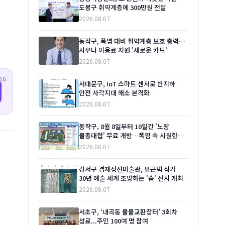
도봉구 취약계층에 300만원 전달
2026.08.07
동작구, 폭염 대비 취약계층 보호 총력…
사우나 이용료 지원 '새로운 카드'
2026.08.07
AD
서대문구, IoT 스마트 센서로 반지하
안전 사각지대 해소 본격화
2026.08.07
동작구, 8월 8일부터 10일간 '노량
물총대첩' 무료 개방…폭염 속 시원한
여름 선물
2026.08.07
강서구 겸재정선미술관, 유근택 작가
30년 예술 세계 조망하는 '숨' 전시 개최
2026.08.07
서초구, ‘내곡동 물물교환장터’ 3회차
성료...주민 100여 명 참여