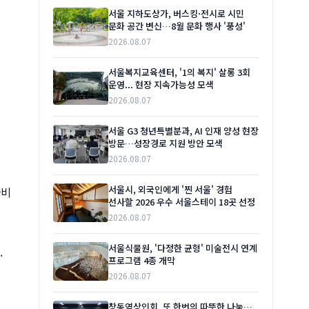
서울 지하도상가, 버스킹·전시로 시민
문화 공간 변신…8월 문화 행사 '풍성'
2026.08.07
용
서울복지교육센터, '1의 복지' 살롱 3회
운영... 현장 지속가능성 모색
2026.08.07
서울 G3 청년특별분과, AI 인재 양성 현장
방문…성장경로 지원 방안 모색
2026.08.07
서울시, 외국인에게 '찐 서울' 경험
사비
선사할 2026 우수 서울스테이 18곳 선정
2026.08.07
서울식물원, '다정한 균형' 미술전시 연계
.
프로그램 4종 개막
2026.08.07
창동역상인회, 또 한번의 따뜻한 나눔…