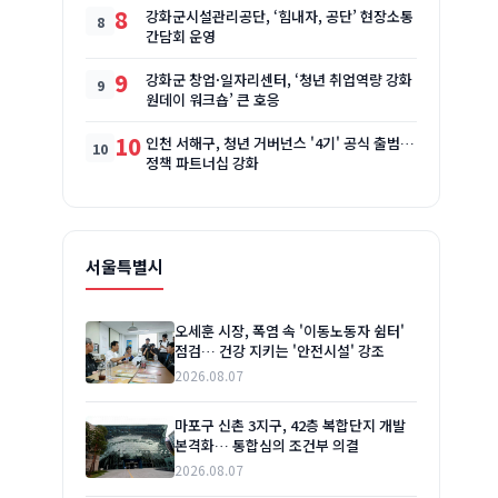
8
강화군시설관리공단, ‘힘내자, 공단’ 현장소통
간담회 운영
9
강화군 창업·일자리센터, ‘청년 취업역량 강화
원데이 워크숍’ 큰 호응
10
인천 서해구, 청년 거버넌스 '4기' 공식 출범…
정책 파트너십 강화
서울특별시
오세훈 시장, 폭염 속 '이동노동자 쉼터'
점검… 건강 지키는 '안전시설' 강조
2026.08.07
마포구 신촌 3지구, 42층 복합단지 개발
본격화… 통합심의 조건부 의결
2026.08.07