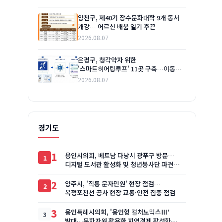
양천구, 제40기 장수문화대학 9개 동서
개강… 어르신 배움 열기 후끈
2026.08.07
은평구, 청각약자 위한
'스마트히어링루프' 11곳 구축…이동
편의 높인다
2026.08.07
경기도
1
용인시의회, 베트남 다낭시 광푸구 방문…
디지털 도서관 활성화 및 청년봉사단 파견
논의
2
양주시, '직통 문자민원' 현장 점검…
옥정포천선 공사 현장 교통·안전 집중 점검
3
용인특례시의회, '용인형 컬처노믹스Ⅲ'
발대…문화자원 활용한 지역경제 활성화