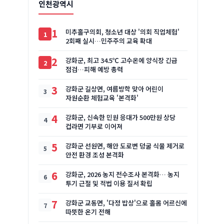
인천광역시
1
미추홀구의회, 청소년 대상 '의회 직업체험'
2회째 실시…민주주의 교육 확대
2
강화군, 최고 34.5℃ 고수온에 양식장 긴급
점검…피해 예방 총력
3
강화군 길상면, 여름방학 맞아 어린이
자원순환 체험교육 '본격화'
4
강화군, 신속한 민원 응대가 500만원 상당
컵라면 기부로 이어져
5
강화군 선원면, 해안 도로변 덩굴 식물 제거로
안전 환경 조성 본격화
6
강화군, 2026 농지 전수조사 본격화… 농지
투기 근절 및 적법 이용 질서 확립
7
강화군 교동면, '다정 밥상'으로 홀몸 어르신에
따뜻한 온기 전해