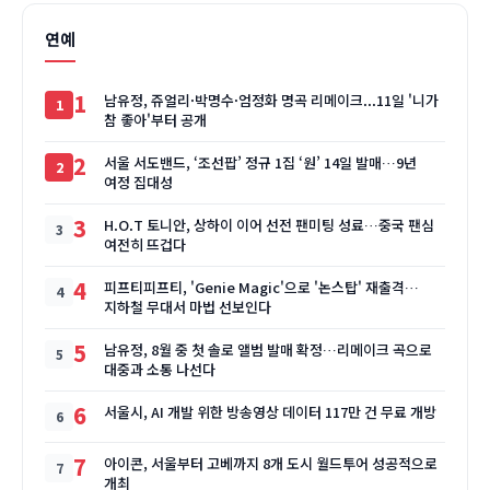
연예
1
남유정, 쥬얼리·박명수·엄정화 명곡 리메이크...11일 '니가
참 좋아'부터 공개
2
서울 서도밴드, ‘조선팝’ 정규 1집 ‘원’ 14일 발매…9년
여정 집대성
3
H.O.T 토니안, 상하이 이어 선전 팬미팅 성료…중국 팬심
여전히 뜨겁다
4
피프티피프티, 'Genie Magic'으로 '논스탑' 재출격…
지하철 무대서 마법 선보인다
5
남유정, 8월 중 첫 솔로 앨범 발매 확정…리메이크 곡으로
대중과 소통 나선다
6
서울시, AI 개발 위한 방송영상 데이터 117만 건 무료 개방
7
아이콘, 서울부터 고베까지 8개 도시 월드투어 성공적으로
개최