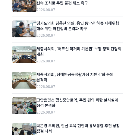
신속 조치로 주민 불편 해소 촉구
2026.08.07
경기도의회 김용찬 의원, 용인 동막천 하류 재해위험
해소 위한 하천정비 본격화 촉구
2026.08.07
세종시의회, '어르신 먹거리 기본권' 보장 정책 간담회
개최
2026.08.07
세종시의회, 장애인공동생활가정 지원 강화 논의
본격화
2026.08.07
고양은평선 행신중앙로역, 주민 편의 위한 실시설계
점검 본격화
2026.08.07
박은경 도의원, 안산 교육 현안과 유보통합 추진 상황
점검 나서