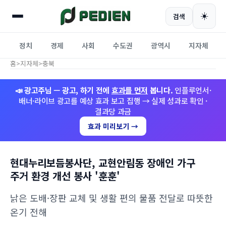
☀️
검색
정치
경제
사회
수도권
광역시
지자체
홈
>
지자체
>
충북
📣 광고주님 — 광고, 하기 전에
효과를 먼저
봅니다.
인플루언서·
배너·라이브 광고를 예상 효과 보고 집행 → 실제 성과로 확인 ·
결과당 과금
효과 미리보기 →
현대누리보듬봉사단, 교현안림동 장애인 가구
주거 환경 개선 봉사 '훈훈'
낡은 도배·장판 교체 및 생활 편의 물품 전달로 따뜻한
온기 전해