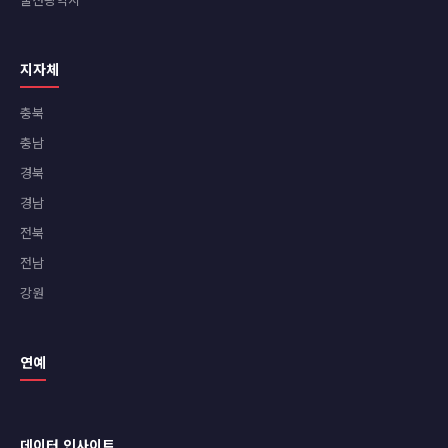
지자체
충북
충남
경북
경남
전북
전남
강원
연예
데이터 인사이트