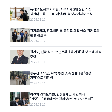
동작을 노성철 시의원, 서울시와 3대 현안 직접
챙긴다…상도SOC·사당4동·남성사계시장 조성
'본격화'
2026.08.10
경기도의회, 판교대장 초·중학교 과밀 해소 위한 교육
환경 개선 촉구
2026.08.10
경기도, 전국 최초 '수변문화관광 거점' 육성 조례 제정
추진
2026.08.10
동두천 소요산, 45억 투입 옛 축산물타운 '관광
거점'으로 재탄생
2026.08.10
이건희 경기도의원, 안성휴게소 의원 폐쇄
'신중'…“공공의료는 경제성만으로 판단 못 해”
2026.08.10