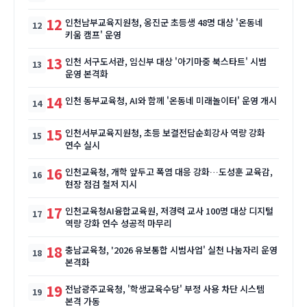
12
인천남부교육지원청, 옹진군 초등생 48명 대상 '온동네
키움 캠프' 운영
13
인천 서구도서관, 임신부 대상 '아기마중 북스타트' 시범
운영 본격화
14
인천 동부교육청, AI와 함께 '온동네 미래놀이터' 운영 개시
15
인천서부교육지원청, 초등 보결전담순회강사 역량 강화
연수 실시
16
인천교육청, 개학 앞두고 폭염 대응 강화…도성훈 교육감,
현장 점검 철저 지시
17
인천교육청AI융합교육원, 저경력 교사 100명 대상 디지털
역량 강화 연수 성공적 마무리
18
충남교육청, '2026 유보통합 시범사업' 실천 나눔자리 운영
본격화
19
전남광주교육청, '학생교육수당' 부정 사용 차단 시스템
본격 가동