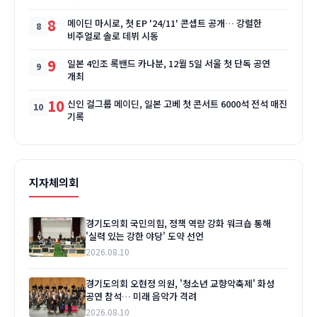
8
메이딘 마시로, 첫 EP '24/11' 콘셉트 공개… 강렬한
비주얼로 솔로 데뷔 시동
9
일본 4인조 록밴드 카나분, 12월 5일 서울 첫 단독 공연
개최
10
신인 걸그룹 메이딘, 일본 고베 첫 콘서트 6000석 전석 매진
기록
지자체의회
경기도의회 국민의힘, 정책 역량 강화 워크숍 통해
'실력 있는 강한 야당' 도약 선언
2026.08.10
경기도의회 오현정 의원, '청소년 교향악축제' 화성
공연 참석… 미래 음악가 격려
2026.08.10