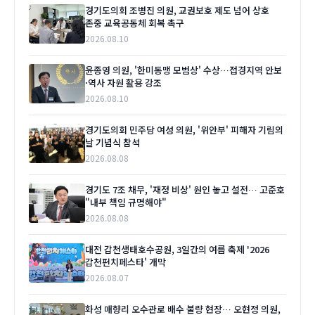
경기도의회 조병진 의원, 교권보호 제도 넘어 상호
존중 교육공동체 회복 촉구
2026.08.10
윤종영 의원, '한미동맹 모범상' 수상…접경지역 안보
·역사 자원 활용 강조
2026.08.10
경기도의회 민주당 여성 의원, '위안부' 피해자 기림의
날 기념식 참석
2026.08.08
경기도 7조 채무, '재정 비상' 원인 놓고 설전… 고준호
"내부 책임 규명해야"
2026.08.08
대전 갑천생태호수공원, 3일간의 여름 축제 '2026
갑천펀치페스타' 개막
2026.08.07
화성 매향리 오수관로 배수 불량 현장… 오현정 의원,