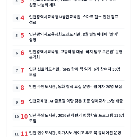
3
성장 나눔회 개최
4
인천광역시교육청AI융합교육원, 스마트 헬스 진단 캠프
성료
5
인천광역시교육청화도진도서관, 8월 별별씨네마 ‘말아’
상영
6
인천광역시교육청, 고등학생 대상 '극지 탐구 오픈랩' 운영
본격화
7
인천 신트리도서관, 'SNS 함께 책 읽기' 6기 참여자 30명
모집
8
인천 주안도서관, 동화 창작 교실 운영…참여자 20명 모집
9
인천교육청, AI·글로컬 역량 갖춘 초등 영어교사 15명 배출
10
인천 주안도서관, 2026년 하반기 평생학습 프로그램 116명
모집
11
인천 연수도서관, 히가시노 게이고 추모 북 큐레이션 운영