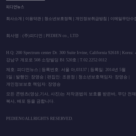
피디언뉴스
회사소개
|
이용약관
|
청소년보호정책
|
개인정보취급방침
|
이메일무단수
회사명 : (주)피디언 | PEDIEN co., L
H.Q: 200 Spectrum center Dr. 300 Suite Irvine, California 92618 | Korea
강남구 개포로 508 소망빌딩 B1 520호 | T.02.2252.0112
제호: 피디언뉴스 | 등록번호: 서울 아,03137 | 등록일: 2014년 5월
1일 | 발행인: 장영승 | 편집인: 조윤정 | 청소년보호책임자: 장영승 |
개인정보보호 책임자: 장영승
모든 콘텐츠(영상,기사, 사진)는 저작권법의 보호를 받은바, 무단 전
복사, 배포 등을 금합니
PEDIEN©ALLRIGHTS RESERVED.