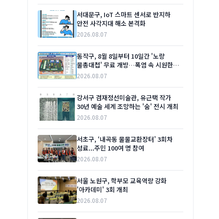
서대문구, IoT 스마트 센서로 반지하
안전 사각지대 해소 본격화
2026.08.07
동작구, 8월 8일부터 10일간 '노량
물총대첩' 무료 개방…폭염 속 시원한
여름 선물
2026.08.07
강서구 겸재정선미술관, 유근택 작가
30년 예술 세계 조망하는 '숨' 전시 개최
2026.08.07
서초구, ‘내곡동 물물교환장터’ 3회차
성료...주민 100여 명 참여
2026.08.07
서울 노원구, 학부모 교육역량 강화
'아카데미' 3회 개최
2026.08.07