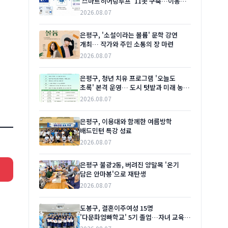
'스마트히어링루프' 11곳 구축…이동
편의 높인다
2026.08.07
은평구, '소설이라는 볼륨' 문학 강연
개최… 작가와 주민 소통의 장 마련
2026.08.07
은평구, 청년 치유 프로그램 '오늘도
초록' 본격 운영… 도시 텃밭과 미래 농업
체험 결합
2026.08.07
은평구, 이용대와 함께한 여름방학
배드민턴 특강 성료
2026.08.07
은평구 불광2동, 버려진 양말목 '온기
담은 안마봉'으로 재탄생
2026.08.07
도봉구, 결혼이주여성 15명
'다문화엄빠학교' 5기 졸업…자녀 교육
이해 넓혀