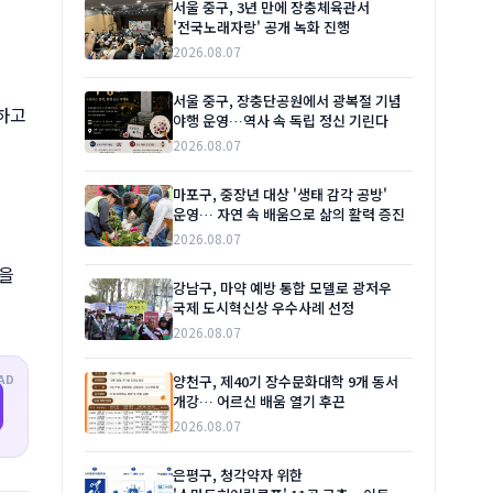
서울 중구, 3년 만에 장충체육관서
'전국노래자랑' 공개 녹화 진행
2026.08.07
서울 중구, 장충단공원에서 광복절 기념
하고
야행 운영…역사 속 독립 정신 기린다
2026.08.07
마포구, 중장년 대상 '생태 감각 공방'
운영… 자연 속 배움으로 삶의 활력 증진
2026.08.07
악을
강남구, 마약 예방 통합 모델로 광저우
국제 도시혁신상 우수사례 선정
2026.08.07
AD
양천구, 제40기 장수문화대학 9개 동서
개강… 어르신 배움 열기 후끈
2026.08.07
은평구, 청각약자 위한