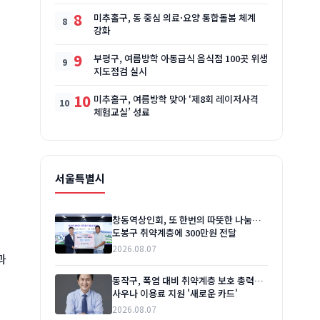
8
미추홀구, 동 중심 의료·요양 통합돌봄 체계
강화
9
부평구, 여름방학 아동급식 음식점 100곳 위생
지도점검 실시
10
미추홀구, 여름방학 맞아 ‘제8회 레이저사격
체험교실’ 성료
서울특별시
창동역상인회, 또 한번의 따뜻한 나눔…
도봉구 취약계층에 300만원 전달
2026.08.07
과
동작구, 폭염 대비 취약계층 보호 총력…
사우나 이용료 지원 '새로운 카드'
2026.08.07