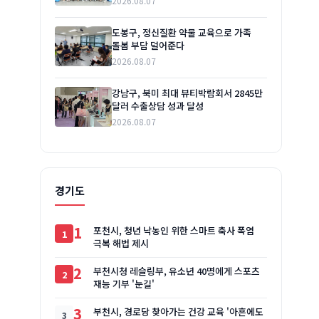
2026.08.07
도봉구, 정신질환 약물 교육으로 가족
돌봄 부담 덜어준다
2026.08.07
강남구, 북미 최대 뷰티박람회서 2845만
달러 수출상담 성과 달성
2026.08.07
경기도
1
포천시, 청년 낙농인 위한 스마트 축사 폭염
극복 해법 제시
2
부천시청 레슬링부, 유소년 40명에게 스포츠
재능 기부 '눈길'
3
부천시, 경로당 찾아가는 건강 교육 '아흔에도