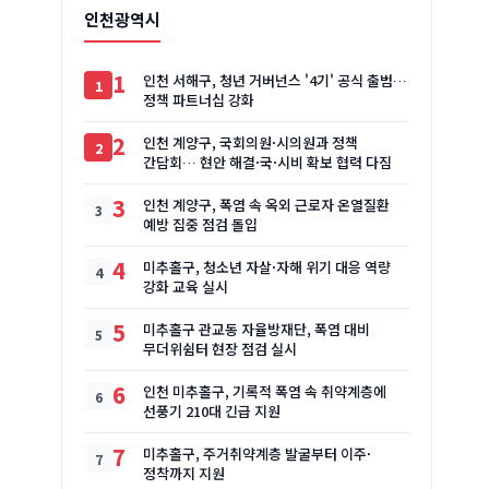
인천광역시
1
인천 서해구, 청년 거버넌스 '4기' 공식 출범…
정책 파트너십 강화
2
인천 계양구, 국회의원·시의원과 정책
간담회… 현안 해결·국·시비 확보 협력 다짐
3
인천 계양구, 폭염 속 옥외 근로자 온열질환
예방 집중 점검 돌입
4
미추홀구, 청소년 자살·자해 위기 대응 역량
강화 교육 실시
5
미추홀구 관교동 자율방재단, 폭염 대비
무더위쉼터 현장 점검 실시
6
인천 미추홀구, 기록적 폭염 속 취약계층에
선풍기 210대 긴급 지원
7
미추홀구, 주거취약계층 발굴부터 이주·
정착까지 지원