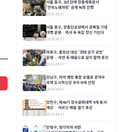
서울 중구, 3년 만에 장충체육관서
'전국노래자랑' 공개 녹화 진행
2026.08.07
서울 중구, 장충단공원에서 광복절 기념
야행 운영…역사 속 독립 정신 기린다
2026.08.07
마포구, 중장년 대상 '생태 감각 공방'
운영… 자연 속 배움으로 삶의 활력 증진
2026.08.07
강남구, 마약 예방 통합 모델로 광저우
국제 도시혁신상 우수사례 선정
2026.08.07
양천구, 제40기 장수문화대학 9개 동서
개강… 어르신 배움 열기 후끈
2026.08.07
은평구, 청각약자 위한