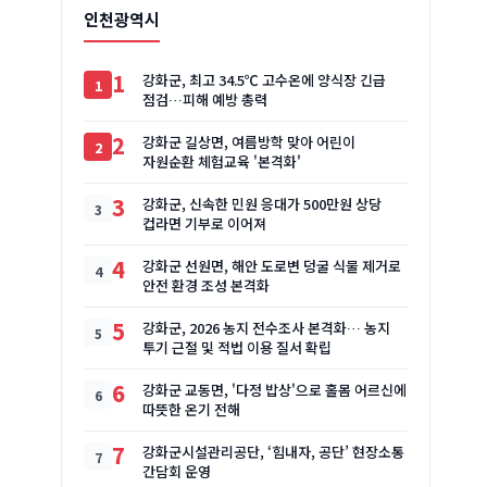
인천광역시
1
강화군, 최고 34.5℃ 고수온에 양식장 긴급
점검…피해 예방 총력
2
강화군 길상면, 여름방학 맞아 어린이
자원순환 체험교육 '본격화'
3
강화군, 신속한 민원 응대가 500만원 상당
컵라면 기부로 이어져
4
강화군 선원면, 해안 도로변 덩굴 식물 제거로
안전 환경 조성 본격화
5
강화군, 2026 농지 전수조사 본격화… 농지
투기 근절 및 적법 이용 질서 확립
6
강화군 교동면, '다정 밥상'으로 홀몸 어르신에
따뜻한 온기 전해
7
강화군시설관리공단, ‘힘내자, 공단’ 현장소통
간담회 운영