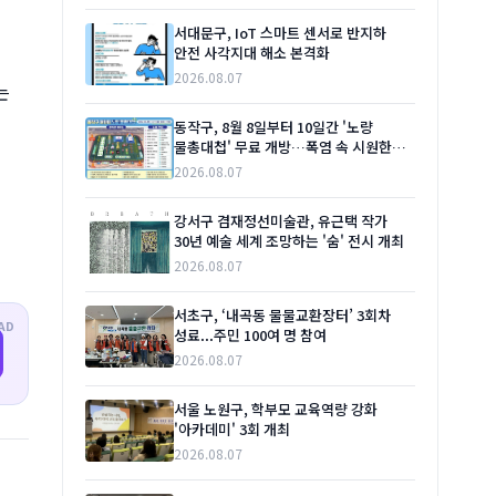
서대문구, IoT 스마트 센서로 반지하
안전 사각지대 해소 본격화
2026.08.07
는
고
동작구, 8월 8일부터 10일간 '노량
물총대첩' 무료 개방…폭염 속 시원한
여름 선물
2026.08.07
강서구 겸재정선미술관, 유근택 작가
30년 예술 세계 조망하는 '숨' 전시 개최
2026.08.07
서초구, ‘내곡동 물물교환장터’ 3회차
AD
성료...주민 100여 명 참여
2026.08.07
서울 노원구, 학부모 교육역량 강화
'아카데미' 3회 개최
2026.08.07