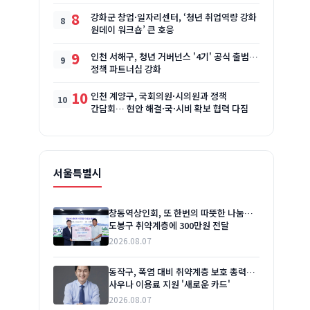
8
강화군 창업·일자리센터, ‘청년 취업역량 강화
원데이 워크숍’ 큰 호응
9
인천 서해구, 청년 거버넌스 '4기' 공식 출범…
정책 파트너십 강화
10
인천 계양구, 국회의원·시의원과 정책
간담회… 현안 해결·국·시비 확보 협력 다짐
서울특별시
창동역상인회, 또 한번의 따뜻한 나눔…
도봉구 취약계층에 300만원 전달
2026.08.07
동작구, 폭염 대비 취약계층 보호 총력…
사우나 이용료 지원 '새로운 카드'
2026.08.07