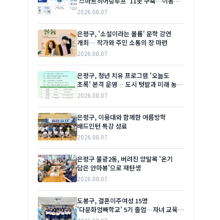
'스마트히어링루프' 11곳 구축…이동
편의 높인다
2026.08.07
은평구, '소설이라는 볼륨' 문학 강연
개최… 작가와 주민 소통의 장 마련
2026.08.07
은평구, 청년 치유 프로그램 '오늘도
초록' 본격 운영… 도시 텃밭과 미래 농업
체험 결합
2026.08.07
은평구, 이용대와 함께한 여름방학
배드민턴 특강 성료
2026.08.07
은평구 불광2동, 버려진 양말목 '온기
담은 안마봉'으로 재탄생
2026.08.07
도봉구, 결혼이주여성 15명
'다문화엄빠학교' 5기 졸업…자녀 교육
이해 넓혀