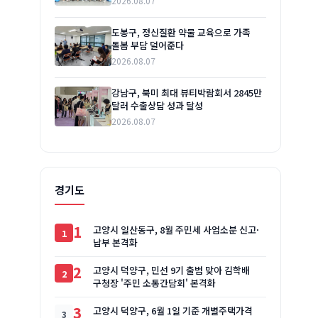
2026.08.07
도봉구, 정신질환 약물 교육으로 가족
돌봄 부담 덜어준다
2026.08.07
강남구, 북미 최대 뷰티박람회서 2845만
달러 수출상담 성과 달성
2026.08.07
경기도
1
고양시 일산동구, 8월 주민세 사업소분 신고·
납부 본격화
2
고양시 덕양구, 민선 9기 출범 맞아 김학배
구청장 '주민 소통간담회' 본격화
3
고양시 덕양구, 6월 1일 기준 개별주택가격