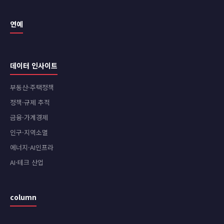
연예
데이터 인사이트
부동산·주택정책
정책·규제 추적
금융·가계경제
인구·지역소멸
에너지·AI인프라
AI·테크 산업
column