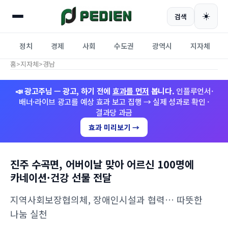
☀️
검색
정치
경제
사회
수도권
광역시
지자체
홈
>
지자체
>
경남
📣 광고주님 — 광고, 하기 전에
효과를 먼저
봅니다.
인플루언서·
배너·라이브 광고를 예상 효과 보고 집행 → 실제 성과로 확인 ·
결과당 과금
효과 미리보기 →
진주 수곡면, 어버이날 맞아 어르신 100명에
카네이션·건강 선물 전달
지역사회보장협의체, 장애인시설과 협력… 따뜻한
나눔 실천