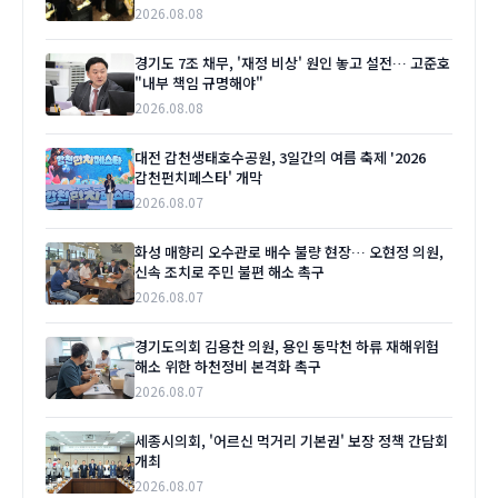
2026.08.08
경기도 7조 채무, '재정 비상' 원인 놓고 설전… 고준호
"내부 책임 규명해야"
2026.08.08
대전 갑천생태호수공원, 3일간의 여름 축제 '2026
갑천펀치페스타' 개막
2026.08.07
화성 매향리 오수관로 배수 불량 현장… 오현정 의원,
신속 조치로 주민 불편 해소 촉구
2026.08.07
경기도의회 김용찬 의원, 용인 동막천 하류 재해위험
해소 위한 하천정비 본격화 촉구
2026.08.07
세종시의회, '어르신 먹거리 기본권' 보장 정책 간담회
개최
2026.08.07