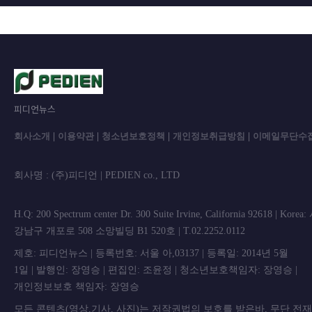
피디언뉴스
회사소개
|
이용약관
|
청소년보호정책
|
개인정보취급방침
|
이메일무단수
회사명 : (주)피디언 | PEDIEN co., L
H.Q: 200 Spectrum center Dr. 300 Suite Irvine, California 92618 | Korea
강남구 개포로 508 소망빌딩 B1 520호 | T.02.2252.0112
제호: 피디언뉴스 | 등록번호: 서울 아,03137 | 등록일: 2014년 5월
1일 | 발행인: 장영승 | 편집인: 조윤정 | 청소년보호책임자: 장영승 |
개인정보보호 책임자: 장영승
모든 콘텐츠(영상,기사, 사진)는 저작권법의 보호를 받은바, 무단 전