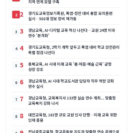
지역 연계 모델 구축
2
경기도교육정보기록원, 폭염·정전 대비 통합 모의훈련
실시…501대 정보 장비 재가동
3
경남교육, AI·디지털 교육 혁신 나선다…교원 24명 미국
연수 '본격화'
4
경기도교육청, 2학기 개학 앞두고 폭염 대비 학교 안전관리
특별 점검 나선다
5
충북교육, AI 시대 미래 교육 '몸·마음·예술 근육' 균형
성장 강조
6
경남교육청, AI 시대 학교도서관 담당자 직무 역량 강화
연수 실시
7
경남교육청, 교육복지사 133명 실습 연수 개최... 맞춤형
교육복지 강화 나서
8
대전교육청, 181명 규모 교원 인사 단행…미래 교육 위한
인재 중용
9
전남광주교육청, 학교운동부 지도자 맞춤형 연수 운영으로