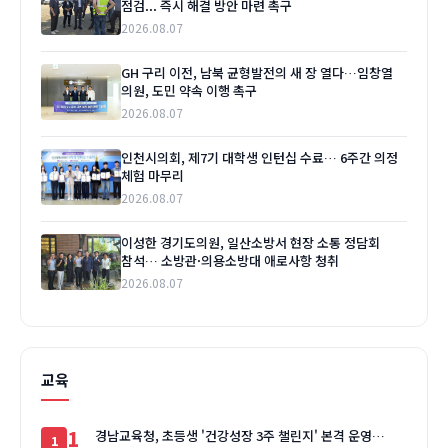
점검... 즉시 해결 방안 마련 촉구
2026.08.07
GH 구리 이전, 남북 균형발전의 새 장 열다…임창열
의원, 도민 약속 이행 촉구
2026.08.07
인천시의회, 제7기 대학생 인턴십 수료… 6주간 의정
체험 마무리
2026.08.07
이성한 경기도의원, 일산소방서 현장 소통 정담회
참석… 소방관·의용소방대 애로사항 청취
2026.08.07
교육
1
경남교육청, 초등생 '건강성장 3주 챌린지' 본격 운영…