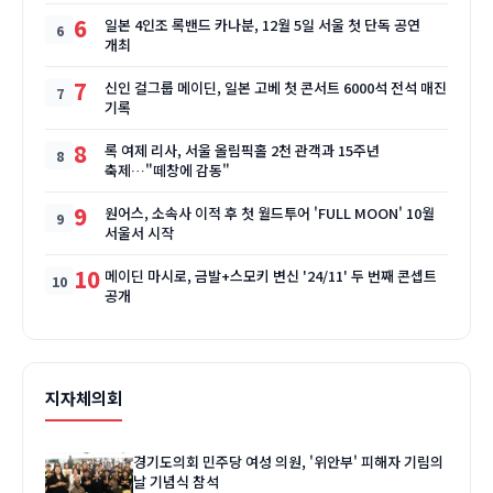
6
일본 4인조 록밴드 카나분, 12월 5일 서울 첫 단독 공연
개최
7
신인 걸그룹 메이딘, 일본 고베 첫 콘서트 6000석 전석 매진
기록
8
록 여제 리사, 서울 올림픽홀 2천 관객과 15주년
축제…"떼창에 감동"
9
원어스, 소속사 이적 후 첫 월드투어 'FULL MOON' 10월
서울서 시작
10
메이딘 마시로, 금발+스모키 변신 '24/11' 두 번째 콘셉트
공개
지자체의회
경기도의회 민주당 여성 의원, '위안부' 피해자 기림의
날 기념식 참석