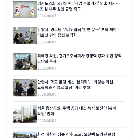
경기도의회 국민의힘, '세입 부풀리기' 의혹 제기…
7조 원 채무 원인 규명 촉구
2026.08.07
안양시, 경로당 무더위쉼터 '환영 문구' 부착 제안…
어르신 편의 증진 본격화
2026.08.07
최혜경 의원, 경기도주식회사 경쟁력 강화 위한 정책
간담회 주재
2026.08.07
안양시, 학교 환경 개선 '본격화'... 최경순 의원,
교육청과 진입로 확장 '머리 맞대'
2026.08.07
서울 용산공원, 주택 공급 대신 녹지 보전 '최유희
의원' 반대
2026.08.07
화성 매향리 상습 침수 도로, 오진택 도의원 현장