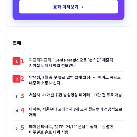
효과 미리보기 →
연예
1
피프티피프티, 'Genie Magic'으로 '논스탑' 재출격…
지하철 무대서 마법 선보인다
2
남유정, 8월 중 첫 솔로 앨범 발매 확정…리메이크 곡으로
대중과 소통 나선다
3
서울시, AI 개발 위한 방송영상 데이터 117만 건 무료 개방
4
아이콘, 서울부터 고베까지 8개 도시 월드투어 성공적으로
개최
5
메이딘 마시로, 첫 EP '24/11' 콘셉트 공개… 강렬한
비주얼로 솔로 데뷔 시동