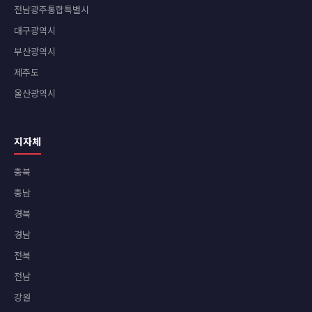
전남광주통합특별시
대구광역시
부산광역시
제주도
울산광역시
지자체
충북
충남
경북
경남
전북
전남
강원