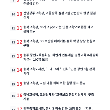
전문성 강화
10
전남광주교육청, 여름방학 돌봄교실 안전관리 현장 점검
실시
11
충북교육청, 98개교 찾아가는 인성교육으로 존중·배려
문화 확산
12
충북교육청, 3D 프린팅 메이커톤 통해 학생 상상 현실로
구현
13
충주 중원교육문화원, 하반기 인문예술·평생교육 8개 강좌
개설… 100명 모집
14
충북교육도서관, '고대 그리스 신화' 인문 강연 9월 본격
시작
15
충남교육청, 교원 마음 회복 위한 힐링 캠프 운영
16
충남교육청, 교원단체와 '교권보호 통합지원체계' 구축
시동
17
인천중앙도서관, 동시대 미술 강좌 25명 모집…'지금,