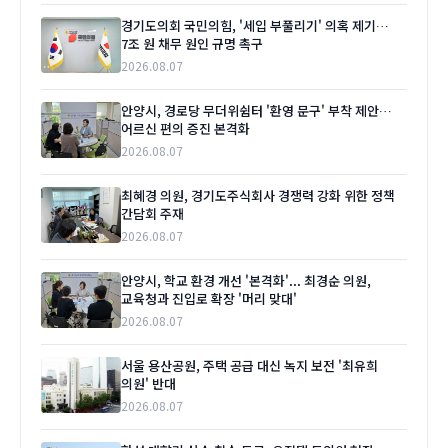
경기도의회 국민의힘, '세입 부풀리기' 의혹 제기…
7조 원 채무 원인 규명 촉구
2026.08.07
안양시, 경로당 무더위쉼터 '환영 문구' 부착 제안…
어르신 편의 증진 본격화
2026.08.07
최혜경 의원, 경기도주식회사 경쟁력 강화 위한 정책
간담회 주재
2026.08.07
안양시, 학교 환경 개선 '본격화'... 최경순 의원,
교육청과 진입로 확장 '머리 맞대'
2026.08.07
서울 용산공원, 주택 공급 대신 녹지 보전 '최유희
의원' 반대
2026.08.07