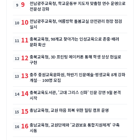
9
전남광주교육청, 학교운동부 지도자 맞춤형 연수 운영으로
전문성 강화
10
전남광주교육청, 여름방학 돌봄교실 안전관리 현장 점검
실시
11
충북교육청, 98개교 찾아가는 인성교육으로 존중·배려
문화 확산
12
충북교육청, 3D 프린팅 메이커톤 통해 학생 상상 현실로
구현
13
충주 중원교육문화원, 하반기 인문예술·평생교육 8개 강좌
개설… 100명 모집
14
충북교육도서관, '고대 그리스 신화' 인문 강연 9월 본격
시작
15
충남교육청, 교원 마음 회복 위한 힐링 캠프 운영
16
충남교육청, 교원단체와 '교권보호 통합지원체계' 구축
시동