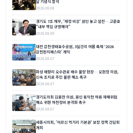
날 기념식 참석
2026.08.08
경기도 7조 채무, '재정 비상' 원인 놓고 설전… 고준호
"내부 책임 규명해야"
2026.08.08
대전 갑천생태호수공원, 3일간의 여름 축제 '2026
갑천펀치페스타' 개막
2026.08.07
화성 매향리 오수관로 배수 불량 현장… 오현정 의원,
신속 조치로 주민 불편 해소 촉구
2026.08.07
경기도의회 김용찬 의원, 용인 동막천 하류 재해위험
해소 위한 하천정비 본격화 촉구
2026.08.07
세종시의회, '어르신 먹거리 기본권' 보장 정책 간담회
개최