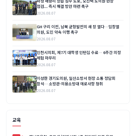
화성 매향리 상습 침수 도로, 오진택 도의원 현장
점검... 즉시 해결 방안 마련 촉구
2026.08.07
GH 구리 이전, 남북 균형발전의 새 장 열다…임창열
의원, 도민 약속 이행 촉구
2026.08.07
인천시의회, 제7기 대학생 인턴십 수료… 6주간 의정
체험 마무리
2026.08.07
이성한 경기도의원, 일산소방서 현장 소통 정담회
참석… 소방관·의용소방대 애로사항 청취
2026.08.07
교육