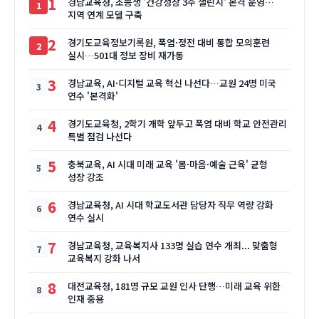
1
경남교육청, 초등생 '건강성장 3주 챌린지' 본격 운영…
지역 연계 모델 구축
2
경기도교육정보기록원, 폭염·정전 대비 통합 모의훈련
실시…501대 정보 장비 재가동
3
경남교육, AI·디지털 교육 혁신 나선다…교원 24명 미국
연수 '본격화'
4
경기도교육청, 2학기 개학 앞두고 폭염 대비 학교 안전관리
특별 점검 나선다
5
충북교육, AI 시대 미래 교육 '몸·마음·예술 근육' 균형
성장 강조
6
경남교육청, AI 시대 학교도서관 담당자 직무 역량 강화
연수 실시
7
경남교육청, 교육복지사 133명 실습 연수 개최... 맞춤형
교육복지 강화 나서
8
대전교육청, 181명 규모 교원 인사 단행…미래 교육 위한
인재 중용