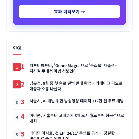
효과 미리보기 →
연예
1
피프티피프티, 'Genie Magic'으로 '논스탑' 재출격…
지하철 무대서 마법 선보인다
2
남유정, 8월 중 첫 솔로 앨범 발매 확정…리메이크 곡으로
대중과 소통 나선다
3
서울시, AI 개발 위한 방송영상 데이터 117만 건 무료 개방
4
아이콘, 서울부터 고베까지 8개 도시 월드투어 성공적으로
개최
5
메이딘 마시로, 첫 EP '24/11' 콘셉트 공개… 강렬한
비주얼로 솔로 데뷔 시동