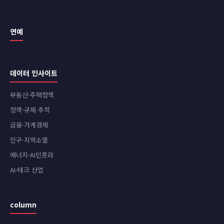
연예
데이터 인사이트
부동산·주택정책
정책·규제 추적
금융·가계경제
인구·지역소멸
에너지·AI인프라
AI·테크 산업
column