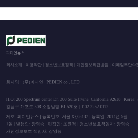
피디언뉴스
회사소개
|
이용약관
|
청소년보호정책
|
개인정보취급방침
|
이메일무단수
회사명 : (주)피디언 | PEDIEN co., L
H.Q: 200 Spectrum center Dr. 300 Suite Irvine, California 92618 | Korea
강남구 개포로 508 소망빌딩 B1 520호 | T.02.2252.0112
제호: 피디언뉴스 | 등록번호: 서울 아,03137 | 등록일: 2014년 5월
1일 | 발행인: 장영승 | 편집인: 조윤정 | 청소년보호책임자: 장영승 |
개인정보보호 책임자: 장영승