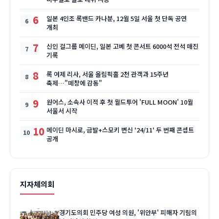
6
일본 4인조 록밴드 카나분, 12월 5일 서울 첫 단독 공연
개최
7
신인 걸그룹 메이딘, 일본 고베 첫 콘서트 6000석 전석 매진
기록
8
록 여제 리사, 서울 올림픽홀 2천 관객과 15주년
축제…"떼창에 감동"
9
원어스, 소속사 이적 후 첫 월드투어 'FULL MOON' 10월
서울서 시작
10
메이딘 마시로, 금발+스모키 변신 '24/11' 두 번째 콘셉트
공개
지자체의회
경기도의회 민주당 여성 의원, '위안부' 피해자 기림의