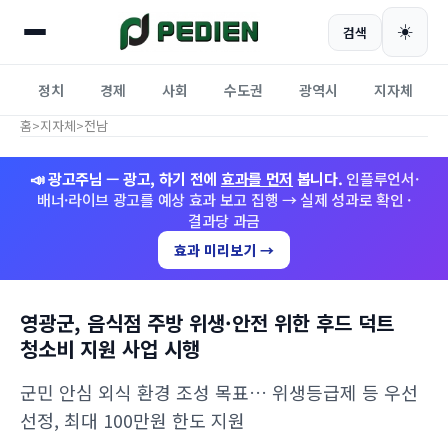
☀️
검색
정치
경제
사회
수도권
광역시
지자체
홈
>
지자체
>
전남
📣 광고주님 — 광고, 하기 전에
효과를 먼저
봅니다.
인플루언서·
배너·라이브 광고를 예상 효과 보고 집행 → 실제 성과로 확인 ·
결과당 과금
효과 미리보기 →
영광군, 음식점 주방 위생·안전 위한 후드 덕트
청소비 지원 사업 시행
군민 안심 외식 환경 조성 목표… 위생등급제 등 우선
선정, 최대 100만원 한도 지원