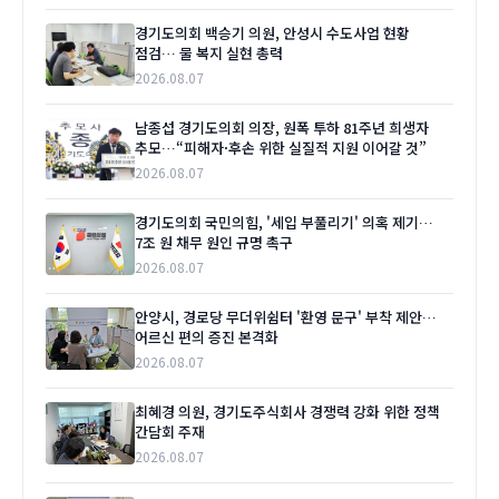
경기도의회 백승기 의원, 안성시 수도사업 현황
점검… 물 복지 실현 총력
2026.08.07
남종섭 경기도의회 의장, 원폭 투하 81주년 희생자
추모…“피해자·후손 위한 실질적 지원 이어갈 것”
2026.08.07
경기도의회 국민의힘, '세입 부풀리기' 의혹 제기…
7조 원 채무 원인 규명 촉구
2026.08.07
안양시, 경로당 무더위쉼터 '환영 문구' 부착 제안…
어르신 편의 증진 본격화
2026.08.07
최혜경 의원, 경기도주식회사 경쟁력 강화 위한 정책
간담회 주재
2026.08.07