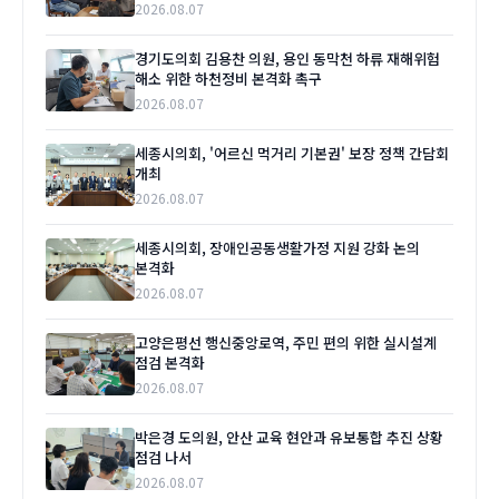
2026.08.07
경기도의회 김용찬 의원, 용인 동막천 하류 재해위험
해소 위한 하천정비 본격화 촉구
2026.08.07
세종시의회, '어르신 먹거리 기본권' 보장 정책 간담회
개최
2026.08.07
세종시의회, 장애인공동생활가정 지원 강화 논의
본격화
2026.08.07
고양은평선 행신중앙로역, 주민 편의 위한 실시설계
점검 본격화
2026.08.07
박은경 도의원, 안산 교육 현안과 유보통합 추진 상황
점검 나서
2026.08.07