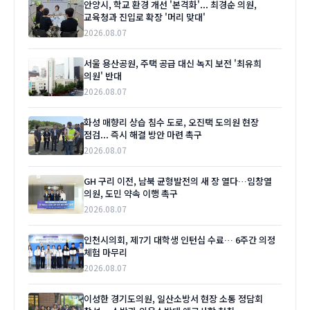
안양시, 학교 환경 개선 '본격화'... 최경순 의원,
교육청과 진입로 확장 '머리 맞대'
2026.08.07
서울 용산공원, 주택 공급 대신 녹지 보전 '최유희
의원' 반대
2026.08.07
화성 매향리 상습 침수 도로, 오진택 도의원 현장
점검... 즉시 해결 방안 마련 촉구
2026.08.07
GH 구리 이전, 남북 균형발전의 새 장 열다…임창열
의원, 도민 약속 이행 촉구
2026.08.07
인천시의회, 제7기 대학생 인턴십 수료… 6주간 의정
체험 마무리
2026.08.07
이성한 경기도의원, 일산소방서 현장 소통 정담회