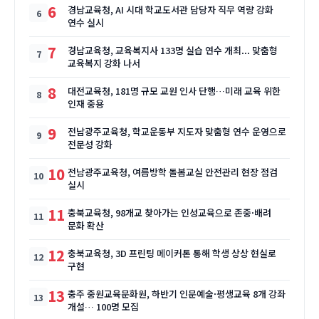
6
경남교육청, AI 시대 학교도서관 담당자 직무 역량 강화
연수 실시
7
경남교육청, 교육복지사 133명 실습 연수 개최... 맞춤형
교육복지 강화 나서
8
대전교육청, 181명 규모 교원 인사 단행…미래 교육 위한
인재 중용
9
전남광주교육청, 학교운동부 지도자 맞춤형 연수 운영으로
전문성 강화
10
전남광주교육청, 여름방학 돌봄교실 안전관리 현장 점검
실시
11
충북교육청, 98개교 찾아가는 인성교육으로 존중·배려
문화 확산
12
충북교육청, 3D 프린팅 메이커톤 통해 학생 상상 현실로
구현
13
충주 중원교육문화원, 하반기 인문예술·평생교육 8개 강좌
개설… 100명 모집