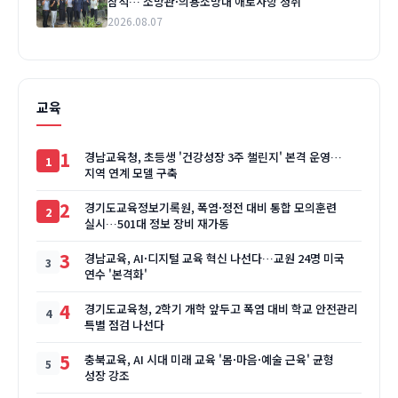
참석… 소방관·의용소방대 애로사항 청취
2026.08.07
교육
1
경남교육청, 초등생 '건강성장 3주 챌린지' 본격 운영…
지역 연계 모델 구축
2
경기도교육정보기록원, 폭염·정전 대비 통합 모의훈련
실시…501대 정보 장비 재가동
3
경남교육, AI·디지털 교육 혁신 나선다…교원 24명 미국
연수 '본격화'
4
경기도교육청, 2학기 개학 앞두고 폭염 대비 학교 안전관리
특별 점검 나선다
5
충북교육, AI 시대 미래 교육 '몸·마음·예술 근육' 균형
성장 강조