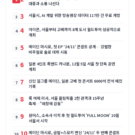
대중과 소통 나선다
3
서울시, AI 개발 위한 방송영상 데이터 117만 건 무료 개방
4
아이콘, 서울부터 고베까지 8개 도시 월드투어 성공적으로
개최
5
메이딘 마시로, 첫 EP '24/11' 콘셉트 공개… 강렬한
비주얼로 솔로 데뷔 시동
6
일본 4인조 록밴드 카나분, 12월 5일 서울 첫 단독 공연
개최
7
신인 걸그룹 메이딘, 일본 고베 첫 콘서트 6000석 전석 매진
기록
8
록 여제 리사, 서울 올림픽홀 2천 관객과 15주년
축제…"떼창에 감동"
9
원어스, 소속사 이적 후 첫 월드투어 'FULL MOON' 10월
서울서 시작
10
메이딘 마시로, 금발+스모키 변신 '24/11' 두 번째 콘셉트