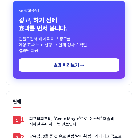
📣 광고주님
광고, 하기 전에
효과를 먼저 봅니다.
인플루언서·배너·라이브 광고를
예상 효과 보고 집행 → 실제 성과로 확인
결과당 과금
효과 미리보기 →
연예
1
피프티피프티, 'Genie Magic'으로 '논스탑' 재출격…
지하철 무대서 마법 선보인다
2
남유정, 8월 중 첫 솔로 앨범 발매 확정…리메이크 곡으로