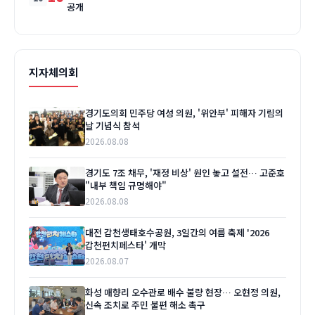
공개
지자체의회
경기도의회 민주당 여성 의원, '위안부' 피해자 기림의
날 기념식 참석
2026.08.08
경기도 7조 채무, '재정 비상' 원인 놓고 설전… 고준호
"내부 책임 규명해야"
2026.08.08
대전 갑천생태호수공원, 3일간의 여름 축제 '2026
갑천펀치페스타' 개막
2026.08.07
화성 매향리 오수관로 배수 불량 현장… 오현정 의원,
신속 조치로 주민 불편 해소 촉구