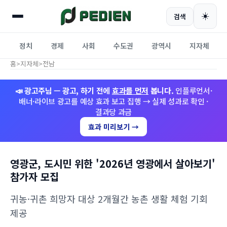
☀️
검색
정치
경제
사회
수도권
광역시
지자체
홈
>
지자체
>
전남
📣 광고주님 — 광고, 하기 전에
효과를 먼저
봅니다.
인플루언서·
배너·라이브 광고를 예상 효과 보고 집행 → 실제 성과로 확인 ·
결과당 과금
효과 미리보기 →
영광군, 도시민 위한 '2026년 영광에서 살아보기'
참가자 모집
귀농·귀촌 희망자 대상 2개월간 농촌 생활 체험 기회
제공