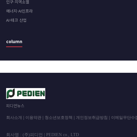
인구·지역소멸
에너지·AI인프라
AI·테크 산업
column
피디언뉴스
회사소개
|
이용약관
|
청소년보호정책
|
개인정보취급방침
|
이메일무단수
회사명 : (주)피디언 | PEDIEN co., L