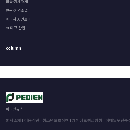
금융·가계경제
인구·지역소멸
에너지·AI인프라
AI·테크 산업
column
피디언뉴스
회사소개
|
이용약관
|
청소년보호정책
|
개인정보취급방침
|
이메일무단수