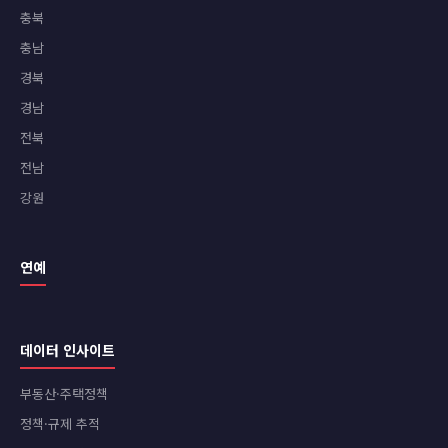
충북
충남
경북
경남
전북
전남
강원
연예
데이터 인사이트
부동산·주택정책
정책·규제 추적