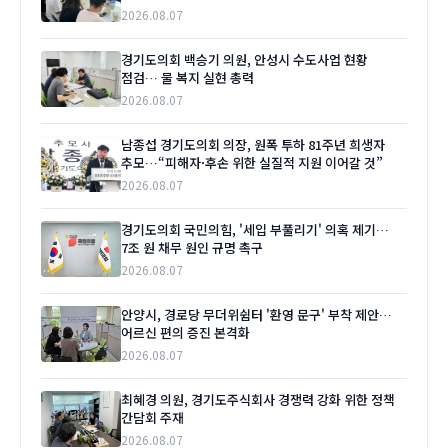
2026.08.07
경기도의회 백승기 의원, 안성시 수도사업 현황
점검… 물 복지 실현 총력
2026.08.07
남종섭 경기도의회 의장, 원폭 투하 81주년 희생자
추모…“피해자·후손 위한 실질적 지원 이어갈 것”
2026.08.07
경기도의회 국민의힘, '세입 부풀리기' 의혹 제기…
7조 원 채무 원인 규명 촉구
2026.08.07
안양시, 경로당 무더위쉼터 '환영 문구' 부착 제안…
어르신 편의 증진 본격화
2026.08.07
최혜경 의원, 경기도주식회사 경쟁력 강화 위한 정책
간담회 주재
2026.08.07