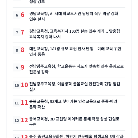
성장 강조
6
경남교육청, AI 시대 학교도서관 담당자 직무 역량 강화
연수 실시
7
경남교육청, 교육복지사 133명 실습 연수 개최... 맞춤형
교육복지 강화 나서
8
대전교육청, 181명 규모 교원 인사 단행…미래 교육 위한
인재 중용
9
전남광주교육청, 학교운동부 지도자 맞춤형 연수 운영으로
전문성 강화
10
전남광주교육청, 여름방학 돌봄교실 안전관리 현장 점검
실시
11
충북교육청, 98개교 찾아가는 인성교육으로 존중·배려
문화 확산
12
충북교육청, 3D 프린팅 메이커톤 통해 학생 상상 현실로
구현
13
충주 중원교육문화원, 하반기 인문예술·평생교육 8개 강좌