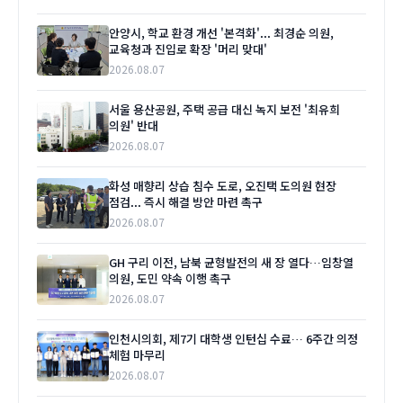
안양시, 학교 환경 개선 '본격화'... 최경순 의원,
교육청과 진입로 확장 '머리 맞대'
2026.08.07
서울 용산공원, 주택 공급 대신 녹지 보전 '최유희
의원' 반대
2026.08.07
화성 매향리 상습 침수 도로, 오진택 도의원 현장
점검... 즉시 해결 방안 마련 촉구
2026.08.07
GH 구리 이전, 남북 균형발전의 새 장 열다…임창열
의원, 도민 약속 이행 촉구
2026.08.07
인천시의회, 제7기 대학생 인턴십 수료… 6주간 의정
체험 마무리
2026.08.07