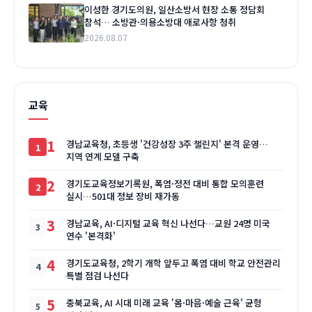
이성한 경기도의원, 일산소방서 현장 소통 정담회
참석… 소방관·의용소방대 애로사항 청취
2026.08.07
교육
1
경남교육청, 초등생 '건강성장 3주 챌린지' 본격 운영…
지역 연계 모델 구축
2
경기도교육정보기록원, 폭염·정전 대비 통합 모의훈련
실시…501대 정보 장비 재가동
3
경남교육, AI·디지털 교육 혁신 나선다…교원 24명 미국
연수 '본격화'
4
경기도교육청, 2학기 개학 앞두고 폭염 대비 학교 안전관리
특별 점검 나선다
5
충북교육, AI 시대 미래 교육 '몸·마음·예술 근육' 균형