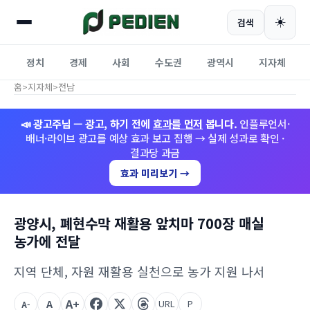
☀️
검색
정치
경제
사회
수도권
광역시
지자체
홈
>
지자체
>
전남
📣 광고주님 — 광고, 하기 전에
효과를 먼저
봅니다.
인플루언서·
배너·라이브 광고를 예상 효과 보고 집행 → 실제 성과로 확인 ·
결과당 과금
효과 미리보기 →
광양시, 폐현수막 재활용 앞치마 700장 매실
농가에 전달
지역 단체, 자원 재활용 실천으로 농가 지원 나서
A+
A
URL
P
A-