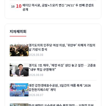
10
메이딘 마시로, 금발+스모키 변신 '24/11' 두 번째 콘셉트
공개
지자체의회
경기도의회 민주당 여성 의원, '위안부' 피해자 기림의
날 기념식 참석
2026.08.08
경기도 7조 채무, '재정 비상' 원인 놓고 설전… 고준호
"내부 책임 규명해야"
2026.08.08
대전 갑천생태호수공원, 3일간의 여름 축제 '2026
갑천펀치페스타' 개막
2026.08.07
화성 매향리 오수관로 배수 불량 현장… 오현정 의원,