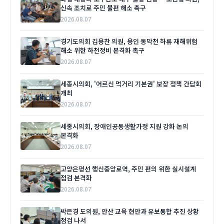
신속 조치로 주민 불편 해소 촉구
2026.08.07
경기도의회 김용찬 의원, 용인 동막천 하류 재해위험
해소 위한 하천정비 본격화 촉구
2026.08.07
세종시의회, '어르신 먹거리 기본권' 보장 정책 간담회
개최
2026.08.07
세종시의회, 장애인공동생활가정 지원 강화 논의
본격화
2026.08.07
고양은평선 행신중앙로역, 주민 편의 위한 실시설계
점검 본격화
2026.08.07
박은경 도의원, 안산 교육 현안과 유보통합 추진 상황
점검 나서