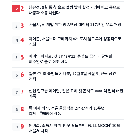
2
남유정, 8월 중 첫 솔로 앨범 발매 확정…리메이크 곡으로
대중과 소통 나선다
3
서울시, AI 개발 위한 방송영상 데이터 117만 건 무료 개방
4
아이콘, 서울부터 고베까지 8개 도시 월드투어 성공적으로
개최
5
메이딘 마시로, 첫 EP '24/11' 콘셉트 공개… 강렬한
비주얼로 솔로 데뷔 시동
6
일본 4인조 록밴드 카나분, 12월 5일 서울 첫 단독 공연
개최
7
신인 걸그룹 메이딘, 일본 고베 첫 콘서트 6000석 전석 매진
기록
8
록 여제 리사, 서울 올림픽홀 2천 관객과 15주년
축제…"떼창에 감동"
9
원어스, 소속사 이적 후 첫 월드투어 'FULL MOON' 10월
서울서 시작