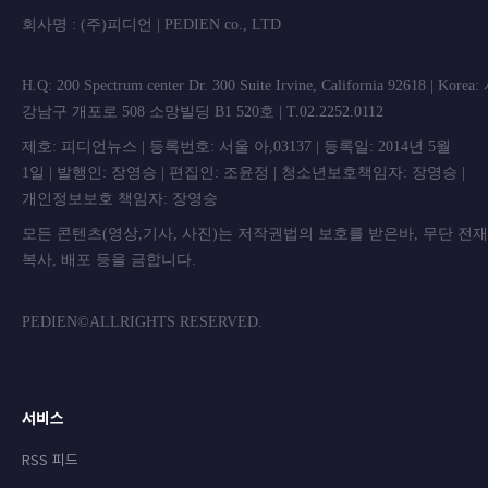
회사명 : (주)피디언 | PEDIEN co., L
H.Q: 200 Spectrum center Dr. 300 Suite Irvine, California 92618 | Korea
강남구 개포로 508 소망빌딩 B1 520호 | T.02.2252.0112
제호: 피디언뉴스 | 등록번호: 서울 아,03137 | 등록일: 2014년 5월
1일 | 발행인: 장영승 | 편집인: 조윤정 | 청소년보호책임자: 장영승 |
개인정보보호 책임자: 장영승
모든 콘텐츠(영상,기사, 사진)는 저작권법의 보호를 받은바, 무단 전
복사, 배포 등을 금합니
PEDIEN©ALLRIGHTS RESERVED.
서비스
RSS 피드