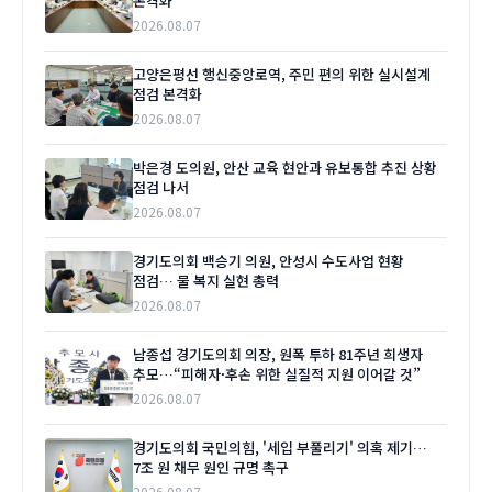
본격화
2026.08.07
고양은평선 행신중앙로역, 주민 편의 위한 실시설계
점검 본격화
2026.08.07
박은경 도의원, 안산 교육 현안과 유보통합 추진 상황
점검 나서
2026.08.07
경기도의회 백승기 의원, 안성시 수도사업 현황
점검… 물 복지 실현 총력
2026.08.07
남종섭 경기도의회 의장, 원폭 투하 81주년 희생자
추모…“피해자·후손 위한 실질적 지원 이어갈 것”
2026.08.07
경기도의회 국민의힘, '세입 부풀리기' 의혹 제기…
7조 원 채무 원인 규명 촉구
2026.08.07