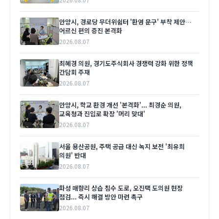
안양시, 경로당 무더위쉼터 '환영 문구' 부착 제안…
어르신 편의 증진 본격화
2026.08.07
최혜경 의원, 경기도주식회사 경쟁력 강화 위한 정책
간담회 주재
2026.08.07
안양시, 학교 환경 개선 '본격화'... 최경순 의원,
교육청과 진입로 확장 '머리 맞대'
2026.08.07
서울 용산공원, 주택 공급 대신 녹지 보전 '최유희
의원' 반대
2026.08.07
화성 매향리 상습 침수 도로, 오진택 도의원 현장
점검... 즉시 해결 방안 마련 촉구
2026.08.07