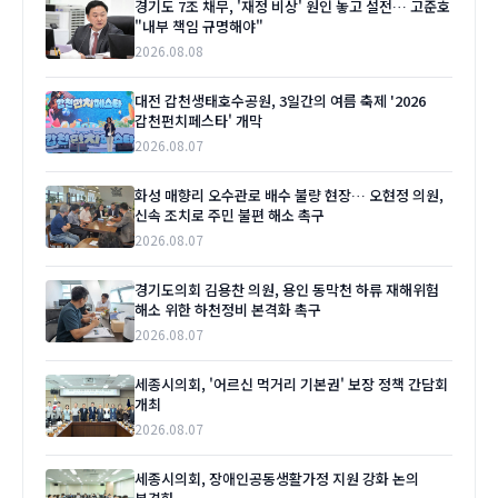
경기도 7조 채무, '재정 비상' 원인 놓고 설전… 고준호
"내부 책임 규명해야"
2026.08.08
대전 갑천생태호수공원, 3일간의 여름 축제 '2026
갑천펀치페스타' 개막
2026.08.07
화성 매향리 오수관로 배수 불량 현장… 오현정 의원,
신속 조치로 주민 불편 해소 촉구
2026.08.07
경기도의회 김용찬 의원, 용인 동막천 하류 재해위험
해소 위한 하천정비 본격화 촉구
2026.08.07
세종시의회, '어르신 먹거리 기본권' 보장 정책 간담회
개최
2026.08.07
세종시의회, 장애인공동생활가정 지원 강화 논의