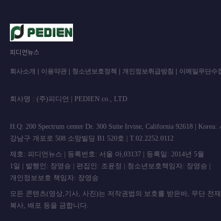
피디언뉴스
회사소개
|
이용약관
|
청소년보호정책
|
개인정보취급방침
|
이메일무단수
회사명 : (주)피디언 | PEDIEN co., L
H.Q: 200 Spectrum center Dr. 300 Suite Irvine, California 92618 | Korea
강남구 개포로 508 소망빌딩 B1 520호 | T.02.2252.0112
제호: 피디언뉴스 | 등록번호: 서울 아,03137 | 등록일: 2014년 5월
1일 | 발행인: 장영승 | 편집인: 조윤정 | 청소년보호책임자: 장영승 |
개인정보보호 책임자: 장영승
모든 콘텐츠(영상,기사, 사진)는 저작권법의 보호를 받은바, 무단 전
복사, 배포 등을 금합니