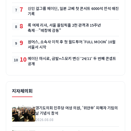
7
신인 걸그룹 메이딘, 일본 고베 첫 콘서트 6000석 전석 매진
기록
8
록 여제 리사, 서울 올림픽홀 2천 관객과 15주년
축제…"떼창에 감동"
9
원어스, 소속사 이적 후 첫 월드투어 'FULL MOON' 10월
서울서 시작
10
메이딘 마시로, 금발+스모키 변신 '24/11' 두 번째 콘셉트
공개
지자체의회
경기도의회 민주당 여성 의원, '위안부' 피해자 기림의
날 기념식 참석
2026.08.08