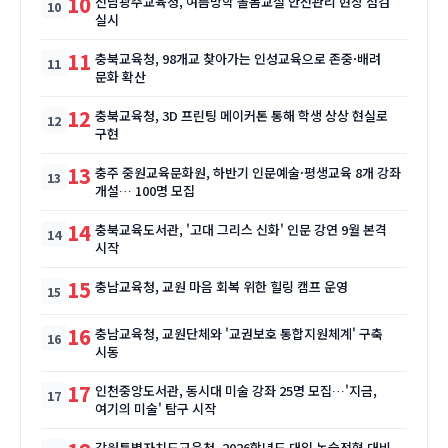
10
전남광주교육청, 여름방학 돌봄교실 안전관리 현장 점검
실시
11
충북교육청, 98개교 찾아가는 인성교육으로 존중·배려
문화 확산
12
충북교육청, 3D 프린팅 메이커톤 통해 학생 상상 현실로
구현
13
충주 중원교육문화원, 하반기 인문예술·평생교육 8개 강좌
개설… 100명 모집
14
충북교육도서관, '고대 그리스 신화' 인문 강연 9월 본격
시작
15
충남교육청, 교원 마음 회복 위한 힐링 캠프 운영
16
충남교육청, 교원단체와 '교권보호 통합지원체계' 구축
시동
17
인천중앙도서관, 동시대 미술 강좌 25명 모집…'지금,
여기의 미술' 탐구 시작
강원특별자치도교육청, 2026학년도 대입 논술전형 대비