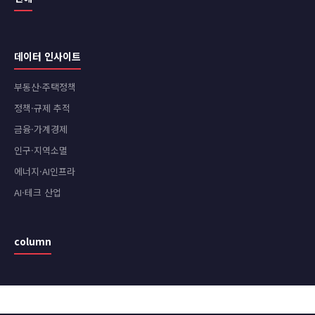
데이터 인사이트
부동산·주택정책
정책·규제 추적
금융·가계경제
인구·지역소멸
에너지·AI인프라
AI·테크 산업
column