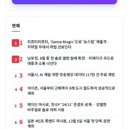
연예
1
피프티피프티, 'Genie Magic'으로 '논스탑' 재출격…
지하철 무대서 마법 선보인다
2
남유정, 8월 중 첫 솔로 앨범 발매 확정…리메이크 곡으로
대중과 소통 나선다
3
서울시, AI 개발 위한 방송영상 데이터 117만 건 무료 개방
4
아이콘, 서울부터 고베까지 8개 도시 월드투어 성공적으로
개최
5
메이딘 마시로, 첫 EP '24/11' 콘셉트 공개… 강렬한
비주얼로 솔로 데뷔 시동
6
일본 4인조 록밴드 카나분, 12월 5일 서울 첫 단독 공연
개최