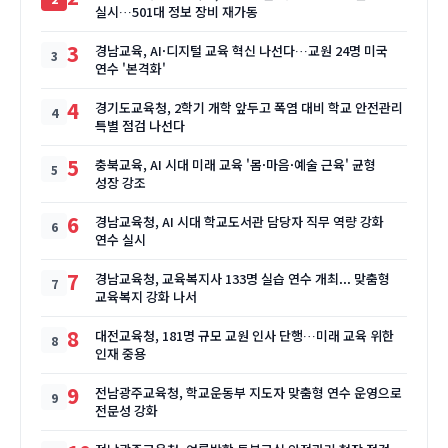
실시…501대 정보 장비 재가동
3
경남교육, AI·디지털 교육 혁신 나선다…교원 24명 미국
연수 '본격화'
4
경기도교육청, 2학기 개학 앞두고 폭염 대비 학교 안전관리
특별 점검 나선다
5
충북교육, AI 시대 미래 교육 '몸·마음·예술 근육' 균형
성장 강조
6
경남교육청, AI 시대 학교도서관 담당자 직무 역량 강화
연수 실시
7
경남교육청, 교육복지사 133명 실습 연수 개최... 맞춤형
교육복지 강화 나서
8
대전교육청, 181명 규모 교원 인사 단행…미래 교육 위한
인재 중용
9
전남광주교육청, 학교운동부 지도자 맞춤형 연수 운영으로
전문성 강화