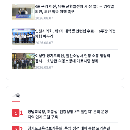
GH 구리 이전, 남북 균형발전의 새 장 열다…임창열
의원, 도민 약속 이행 촉구
2026.08.07
인천시의회, 제7기 대학생 인턴십 수료… 6주간 의정
체험 마무리
2026.08.07
이성한 경기도의원, 일산소방서 현장 소통 정담회
참석… 소방관·의용소방대 애로사항 청취
2026.08.07
교육
1
경남교육청, 초등생 '건강성장 3주 챌린지' 본격 운영…
지역 연계 모델 구축
2
경기도교육정보기록원, 폭염·정전 대비 통합 모의훈련