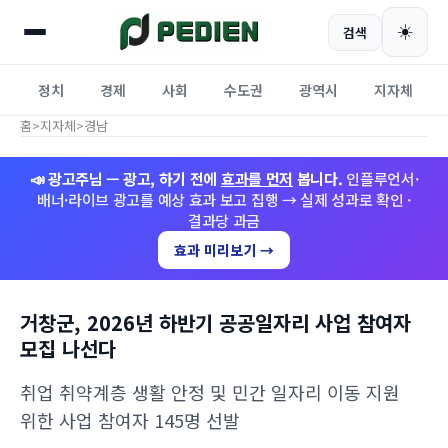
☀️
검색
정치
경제
사회
수도권
광역시
지자체
홈
>
지자체
>
경남
📣 광고주님 — 광고, 하기 전에
효과를 먼저
봅니다.
인플루언서·
배너·라이브 광고를 예상 효과 보고 집행 → 실제 성과로 확인 ·
결과당 과금
효과 미리보기 →
거창군, 2026년 하반기 공공일자리 사업 참여자
모집 나선다
취업 취약계층 생활 안정 및 민간 일자리 이동 지원
위한 사업 참여자 145명 선발