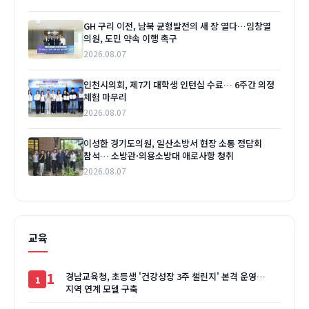
GH 구리 이전, 남북 균형발전의 새 장 열다…임창열
의원, 도민 약속 이행 촉구
2026.08.07
인천시의회, 제7기 대학생 인턴십 수료… 6주간 의정
체험 마무리
2026.08.07
이성한 경기도의원, 일산소방서 현장 소통 정담회
참석… 소방관·의용소방대 애로사항 청취
2026.08.07
교육
1
경남교육청, 초등생 '건강성장 3주 챌린지' 본격 운영…
지역 연계 모델 구축