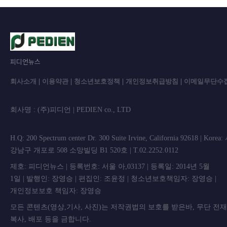
피디언뉴스
회사소개
|
이용약관
|
청소년보호정책
|
개인정보취급방침
|
이메일무단수
회사명 : (주)피디언 | PEDIEN co., L
H.Q: 200 Spectrum center Dr. 300 Suite Irvine, California 92618 | Korea
강남구 개포로 508 소망빌딩 B1 520호 | T.02.2252.0112
제호: 피디언뉴스 | 등록번호: 서울 아,03137 | 등록일: 2014년 5월
1일 | 발행인: 장영승 | 편집인: 조윤정 | 청소년보호책임자: 장영승 |
개인정보보호 책임자: 장영승
모든 콘텐츠(영상,기사, 사진)는 저작권법의 보호를 받은바, 무단 전
복사, 배포 등을 금합니