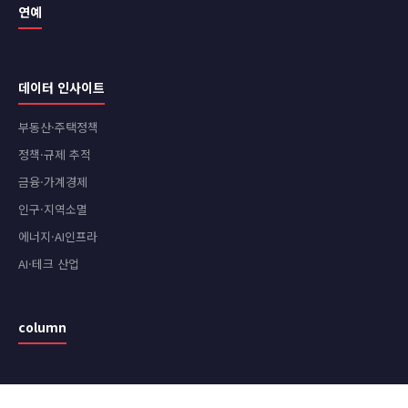
연예
데이터 인사이트
부동산·주택정책
정책·규제 추적
금융·가계경제
인구·지역소멸
에너지·AI인프라
AI·테크 산업
column