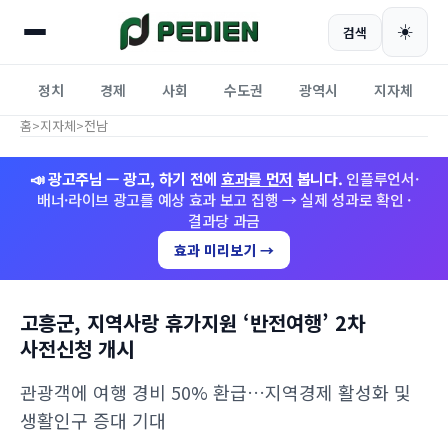
☀️
검색
정치
경제
사회
수도권
광역시
지자체
홈
>
지자체
>
전남
📣 광고주님 — 광고, 하기 전에
효과를 먼저
봅니다.
인플루언서·
배너·라이브 광고를 예상 효과 보고 집행 → 실제 성과로 확인 ·
결과당 과금
효과 미리보기 →
고흥군, 지역사랑 휴가지원 ‘반전여행’ 2차
사전신청 개시
관광객에 여행 경비 50% 환급…지역경제 활성화 및
생활인구 증대 기대