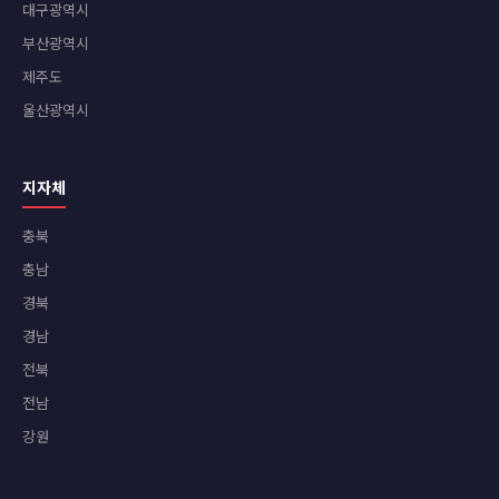
대구광역시
부산광역시
제주도
울산광역시
지자체
충북
충남
경북
경남
전북
전남
강원