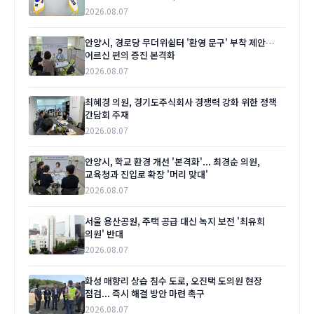
2026.08.07
안양시, 경로당 무더위쉼터 '환영 문구' 부착 제안…
어르신 편의 증진 본격화
2026.08.07
최혜경 의원, 경기도주식회사 경쟁력 강화 위한 정책
간담회 주재
2026.08.07
안양시, 학교 환경 개선 '본격화'... 최경순 의원,
교육청과 진입로 확장 '머리 맞대'
2026.08.07
서울 용산공원, 주택 공급 대신 녹지 보전 '최유희
의원' 반대
2026.08.07
화성 매향리 상습 침수 도로, 오진택 도의원 현장
점검... 즉시 해결 방안 마련 촉구
2026.08.07