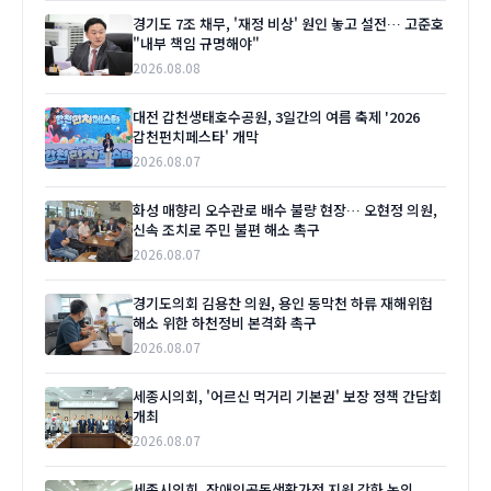
경기도 7조 채무, '재정 비상' 원인 놓고 설전… 고준호
"내부 책임 규명해야"
2026.08.08
대전 갑천생태호수공원, 3일간의 여름 축제 '2026
갑천펀치페스타' 개막
2026.08.07
화성 매향리 오수관로 배수 불량 현장… 오현정 의원,
신속 조치로 주민 불편 해소 촉구
2026.08.07
경기도의회 김용찬 의원, 용인 동막천 하류 재해위험
해소 위한 하천정비 본격화 촉구
2026.08.07
세종시의회, '어르신 먹거리 기본권' 보장 정책 간담회
개최
2026.08.07
세종시의회, 장애인공동생활가정 지원 강화 논의