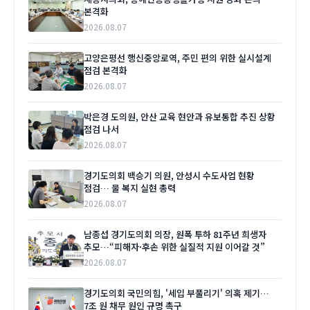
본격화
2026.08.07
고양은평선 행신중앙로역, 주민 편의 위한 실시설계
점검 본격화
2026.08.07
박은경 도의원, 안산 교육 현안과 유보통합 추진 상황
점검 나서
2026.08.07
경기도의회 백승기 의원, 안성시 수도사업 현황
점검… 물 복지 실현 총력
2026.08.07
남종섭 경기도의회 의장, 원폭 투하 81주년 희생자
추모…“피해자·후손 위한 실질적 지원 이어갈 것”
2026.08.07
경기도의회 국민의힘, '세입 부풀리기' 의혹 제기…
7조 원 채무 원인 규명 촉구