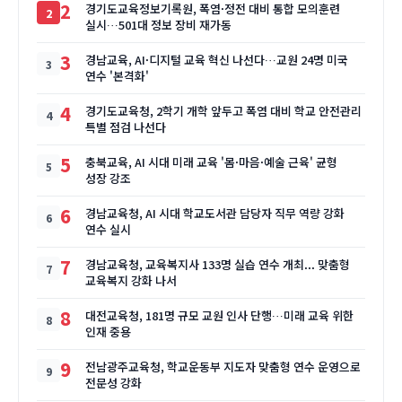
2
경기도교육정보기록원, 폭염·정전 대비 통합 모의훈련
실시…501대 정보 장비 재가동
3
경남교육, AI·디지털 교육 혁신 나선다…교원 24명 미국
연수 '본격화'
4
경기도교육청, 2학기 개학 앞두고 폭염 대비 학교 안전관리
특별 점검 나선다
5
충북교육, AI 시대 미래 교육 '몸·마음·예술 근육' 균형
성장 강조
6
경남교육청, AI 시대 학교도서관 담당자 직무 역량 강화
연수 실시
7
경남교육청, 교육복지사 133명 실습 연수 개최... 맞춤형
교육복지 강화 나서
8
대전교육청, 181명 규모 교원 인사 단행…미래 교육 위한
인재 중용
9
전남광주교육청, 학교운동부 지도자 맞춤형 연수 운영으로
전문성 강화