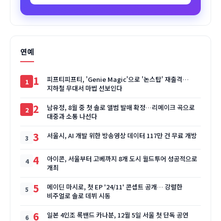
연예
1
피프티피프티, 'Genie Magic'으로 '논스탑' 재출격…
지하철 무대서 마법 선보인다
2
남유정, 8월 중 첫 솔로 앨범 발매 확정…리메이크 곡으로
대중과 소통 나선다
3
서울시, AI 개발 위한 방송영상 데이터 117만 건 무료 개방
4
아이콘, 서울부터 고베까지 8개 도시 월드투어 성공적으로
개최
5
메이딘 마시로, 첫 EP '24/11' 콘셉트 공개… 강렬한
비주얼로 솔로 데뷔 시동
6
일본 4인조 록밴드 카나분, 12월 5일 서울 첫 단독 공연