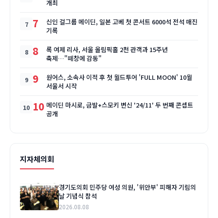
개최
7
신인 걸그룹 메이딘, 일본 고베 첫 콘서트 6000석 전석 매진
기록
8
록 여제 리사, 서울 올림픽홀 2천 관객과 15주년
축제…"떼창에 감동"
9
원어스, 소속사 이적 후 첫 월드투어 'FULL MOON' 10월
서울서 시작
10
메이딘 마시로, 금발+스모키 변신 '24/11' 두 번째 콘셉트
공개
지자체의회
경기도의회 민주당 여성 의원, '위안부' 피해자 기림의
날 기념식 참석
2026.08.08