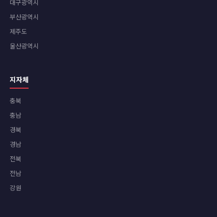
대구광역시
부산광역시
제주도
울산광역시
지자체
충북
충남
경북
경남
전북
전남
강원