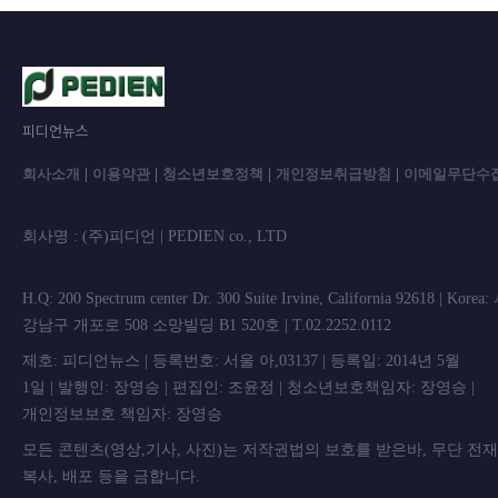
피디언뉴스
회사소개
|
이용약관
|
청소년보호정책
|
개인정보취급방침
|
이메일무단수
회사명 : (주)피디언 | PEDIEN co., L
H.Q: 200 Spectrum center Dr. 300 Suite Irvine, California 92618 | Korea
강남구 개포로 508 소망빌딩 B1 520호 | T.02.2252.0112
제호: 피디언뉴스 | 등록번호: 서울 아,03137 | 등록일: 2014년 5월
1일 | 발행인: 장영승 | 편집인: 조윤정 | 청소년보호책임자: 장영승 |
개인정보보호 책임자: 장영승
모든 콘텐츠(영상,기사, 사진)는 저작권법의 보호를 받은바, 무단 전
복사, 배포 등을 금합니