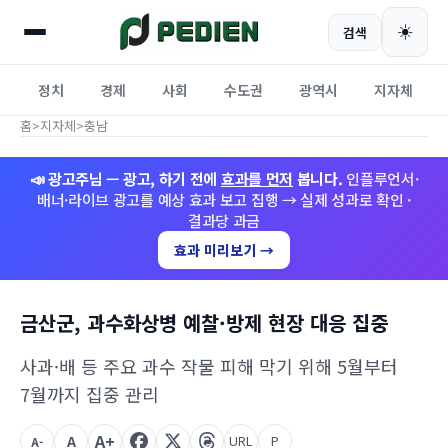
☀️
검색
정치
경제
사회
수도권
광역시
지자체
홈
>
지자체
>
충남
📣 광고주님 — 광고, 하기 전에
효과를 먼저
봅니다.
인플루언서·
배너·라이브 광고를 예상 효과 보고 집행 → 실제 성과로 확인 ·
결과당 과금
효과 미리보기 →
금산군, 과수화상병 예찰·방제 현장 대응 집중
사과·배 등 주요 과수 작물 피해 막기 위해 5월부터
7월까지 집중 관리
A+
A
URL
P
A-