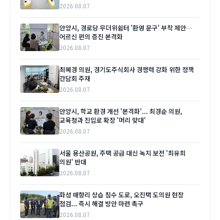
2026.08.07
안양시, 경로당 무더위쉼터 '환영 문구' 부착 제안…
어르신 편의 증진 본격화
2026.08.07
최혜경 의원, 경기도주식회사 경쟁력 강화 위한 정책
간담회 주재
2026.08.07
안양시, 학교 환경 개선 '본격화'... 최경순 의원,
교육청과 진입로 확장 '머리 맞대'
2026.08.07
서울 용산공원, 주택 공급 대신 녹지 보전 '최유희
의원' 반대
2026.08.07
화성 매향리 상습 침수 도로, 오진택 도의원 현장
점검... 즉시 해결 방안 마련 촉구
2026.08.07