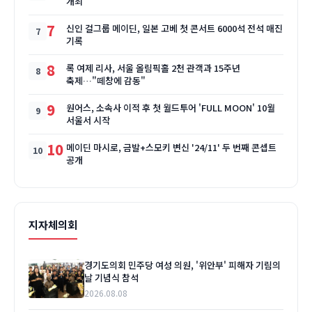
개최
7
신인 걸그룹 메이딘, 일본 고베 첫 콘서트 6000석 전석 매진
기록
8
록 여제 리사, 서울 올림픽홀 2천 관객과 15주년
축제…"떼창에 감동"
9
원어스, 소속사 이적 후 첫 월드투어 'FULL MOON' 10월
서울서 시작
10
메이딘 마시로, 금발+스모키 변신 '24/11' 두 번째 콘셉트
공개
지자체의회
경기도의회 민주당 여성 의원, '위안부' 피해자 기림의
날 기념식 참석
2026.08.08