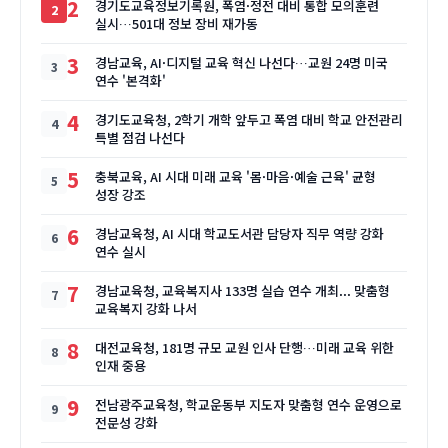
2
경기도교육정보기록원, 폭염·정전 대비 통합 모의훈련
실시…501대 정보 장비 재가동
3
경남교육, AI·디지털 교육 혁신 나선다…교원 24명 미국
연수 '본격화'
4
경기도교육청, 2학기 개학 앞두고 폭염 대비 학교 안전관리
특별 점검 나선다
5
충북교육, AI 시대 미래 교육 '몸·마음·예술 근육' 균형
성장 강조
6
경남교육청, AI 시대 학교도서관 담당자 직무 역량 강화
연수 실시
7
경남교육청, 교육복지사 133명 실습 연수 개최... 맞춤형
교육복지 강화 나서
8
대전교육청, 181명 규모 교원 인사 단행…미래 교육 위한
인재 중용
9
전남광주교육청, 학교운동부 지도자 맞춤형 연수 운영으로
전문성 강화