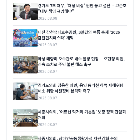
경기도 7조 채무, '재정 비상' 원인 놓고 설전… 고준호
"내부 책임 규명해야"
2026.08.08
대전 갑천생태호수공원, 3일간의 여름 축제 '2026
갑천펀치페스타' 개막
2026.08.07
화성 매향리 오수관로 배수 불량 현장… 오현정 의원,
신속 조치로 주민 불편 해소 촉구
2026.08.07
경기도의회 김용찬 의원, 용인 동막천 하류 재해위험
해소 위한 하천정비 본격화 촉구
2026.08.07
세종시의회, '어르신 먹거리 기본권' 보장 정책 간담회
개최
2026.08.07
세종시의회, 장애인공동생활가정 지원 강화 논의