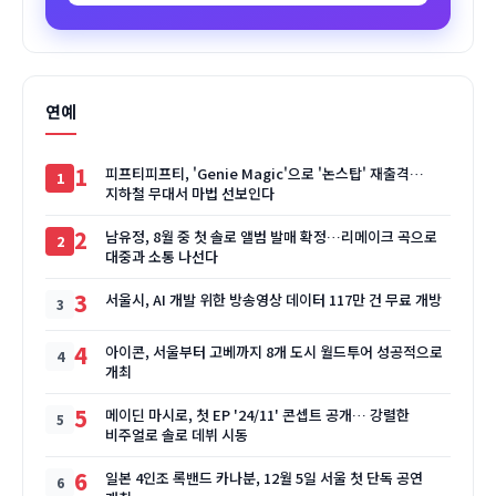
연예
1
피프티피프티, 'Genie Magic'으로 '논스탑' 재출격…
지하철 무대서 마법 선보인다
2
남유정, 8월 중 첫 솔로 앨범 발매 확정…리메이크 곡으로
대중과 소통 나선다
3
서울시, AI 개발 위한 방송영상 데이터 117만 건 무료 개방
4
아이콘, 서울부터 고베까지 8개 도시 월드투어 성공적으로
개최
5
메이딘 마시로, 첫 EP '24/11' 콘셉트 공개… 강렬한
비주얼로 솔로 데뷔 시동
6
일본 4인조 록밴드 카나분, 12월 5일 서울 첫 단독 공연