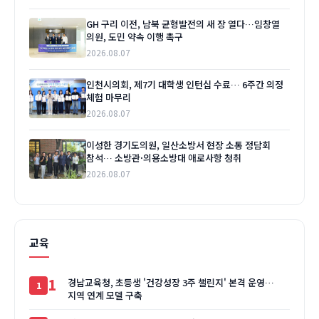
GH 구리 이전, 남북 균형발전의 새 장 열다…임창열
의원, 도민 약속 이행 촉구
2026.08.07
인천시의회, 제7기 대학생 인턴십 수료… 6주간 의정
체험 마무리
2026.08.07
이성한 경기도의원, 일산소방서 현장 소통 정담회
참석… 소방관·의용소방대 애로사항 청취
2026.08.07
교육
1
경남교육청, 초등생 '건강성장 3주 챌린지' 본격 운영…
지역 연계 모델 구축