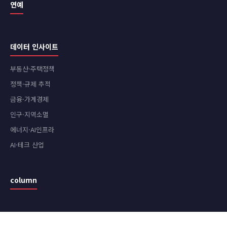
연예
데이터 인사이트
부동산·주택정책
정책·규제 추적
금융·가계경제
인구·지역소멸
에너지·AI인프라
AI·테크 산업
column