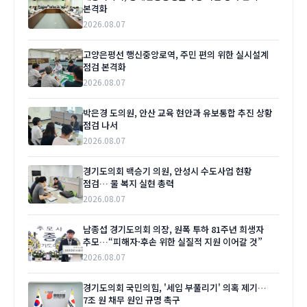
본격화
2026.08.07
고양은평선 행신중앙로역, 주민 편의 위한 실시설계
점검 본격화
2026.08.07
박은경 도의원, 안산 교육 현안과 유보통합 추진 상황
점검 나서
2026.08.07
경기도의회 백승기 의원, 안성시 수도사업 현황
점검… 물 복지 실현 총력
2026.08.07
남종섭 경기도의회 의장, 원폭 투하 81주년 희생자
추모…“피해자·후손 위한 실질적 지원 이어갈 것”
2026.08.07
경기도의회 국민의힘, '세입 부풀리기' 의혹 제기…
7조 원 채무 원인 규명 촉구