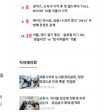
8
원어스, 소속사 이적 후 첫 월드투어 'FULL
MOON' 10월 서울서 시작
9
메이딘 마시로, 금발+스모키 변신 '24/11' 두
번째 콘셉트 공개
10
서울, 댄스 열기 후끈…글로벌 리그 IDL
'원밀리언' vs '잼 리퍼블릭' 격돌
지자체의회
'을
세종시의회 도시환경위원회, 현장
점검으로 민원 해결 '첫걸음'
2026.08.06
거
군포시, 아이들 밥상에 친환경 씨앗
심는다…공공급식 확대 본격화
지
2026.08.06