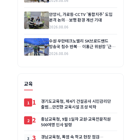
2026.08.06
안양시, 가로등·CCTV '통합지주' 도입
본격 논의…보행 환경 개선 기대
2026.08.06
수원 우만테크노밸리 SK브로드밴드
방송국 침수 반복… 이홍근 위원장 '근본
대책' 요구
2026.08.06
교육
1
경기도교육청, 제4기 건설공사 시민감리단
출범...안전한 교육시설 조성 박차
2
충남교육청, 9월 1일자 교원·교육전문직원
500여명 인사 발령
3
경남교육청, 폭염 속 학교 현장 점검…