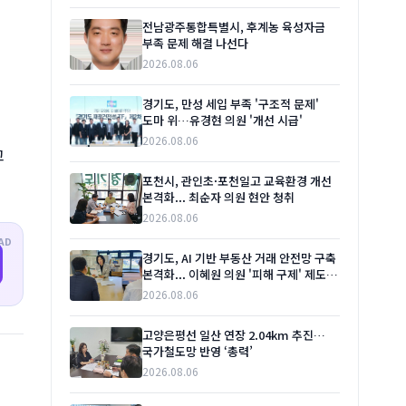
전남광주통합특별시, 후계농 육성자금
부족 문제 해결 나선다
2026.08.06
경기도, 만성 세입 부족 '구조적 문제'
도마 위…유경현 의원 '개선 시급'
2026.08.06
고
포천시, 관인초·포천일고 교육환경 개선
본격화... 최순자 의원 현안 청취
2026.08.06
AD
경기도, AI 기반 부동산 거래 안전망 구축
본격화... 이혜원 의원 '피해 구제' 제도
보완 주문
2026.08.06
고양은평선 일산 연장 2.04km 추진…
국가철도망 반영 ‘총력’
2026.08.06