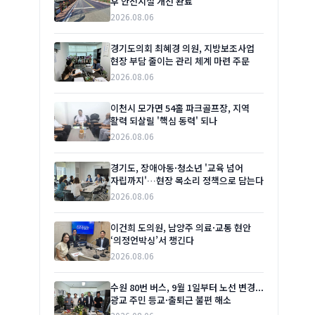
후 안전시설 개선 완료
2026.08.06
경기도의회 최혜경 의원, 지방보조사업
현장 부담 줄이는 관리 체계 마련 주문
2026.08.06
이천시 모가면 54홀 파크골프장, 지역
활력 되살릴 '핵심 동력' 되나
2026.08.06
경기도, 장애아동·청소년 '교육 넘어
자립까지'…현장 목소리 정책으로 담는다
2026.08.06
이건희 도의원, 남양주 의료·교통 현안
‘의정언박싱’서 챙긴다
2026.08.06
수원 80번 버스, 9월 1일부터 노선 변경...
광교 주민 등교·출퇴근 불편 해소