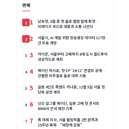
연예
1
남유정, 8월 중 첫 솔로 앨범 발매 확정…
리메이크 곡으로 대중과 소통 나선다
2
서울시, AI 개발 위한 방송영상 데이터 117만
건 무료 개방
3
아이콘, 서울부터 고베까지 8개 도시 월드투어
성공적으로 개최
4
메이딘 마시로, 첫 EP '24/11' 콘셉트 공개…
강렬한 비주얼로 솔로 데뷔 시동
5
일본 4인조 록밴드 카나분, 12월 5일 서울 첫
단독 공연 개최
6
신인 걸그룹 메이딘, 일본 고베 첫 콘서트
6000석 전석 매진 기록
7
록 여제 리사, 서울 올림픽홀 2천 관객과
15주년 축제…"떼창에 감동"