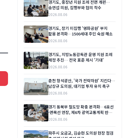
경기도, 중장년 지원 조례 전면 개편…
송연섭 의원, 집행부와 협의 착수
2026.08.06
경기도, 장기 미집행 '영화공원' 부지
활용 본격화…1500세대 주민 숙원 해소
2026.08.06
경기도, 지방노동감독관 운영 지원 조례
제정 추진… 전국 표준 제시 '기대'
2026.08.06
춘천 형석광산, '국가 전략자원' 지킨다…
남상규 도의원, 대기업 투자 유치 촉구
2026.08.06
경기 동북부 철도망 확충 본격화…6호선
·면목선 연장, 제6차 광역교통계획 반영
시급
2026.08.06
파주시 오금교, 김순현 도의원 현장 점검