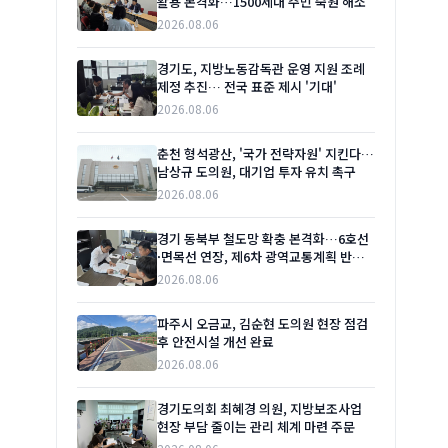
활용 본격화…1500세대 주민 숙원 해소
2026.08.06
경기도, 지방노동감독관 운영 지원 조례
제정 추진… 전국 표준 제시 '기대'
2026.08.06
춘천 형석광산, '국가 전략자원' 지킨다…
남상규 도의원, 대기업 투자 유치 촉구
2026.08.06
경기 동북부 철도망 확충 본격화…6호선
·면목선 연장, 제6차 광역교통계획 반영
시급
2026.08.06
파주시 오금교, 김순현 도의원 현장 점검
후 안전시설 개선 완료
2026.08.06
경기도의회 최혜경 의원, 지방보조사업
현장 부담 줄이는 관리 체계 마련 주문