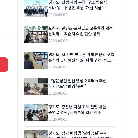
경기도, 만성 세입 부족 '구조적 문제'
도마 위…유경현 의원 '개선 시급'
2026.08.06
포천시, 관인초·포천일고 교육환경 개선
본격화... 최순자 의원 현안 청취
2026.08.06
경기도, AI 기반 부동산 거래 안전망 구축
본격화... 이혜원 의원 '피해 구제' 제도
보완 주문
2026.08.06
고양은평선 일산 연장 2.04km 추진…
국가철도망 반영 ‘총력’
2026.08.06
경기도, 중장년 지원 조례 전면 개편…
송연섭 의원, 집행부와 협의 착수
2026.08.06
경기도, 장기 미집행 '영화공원' 부지