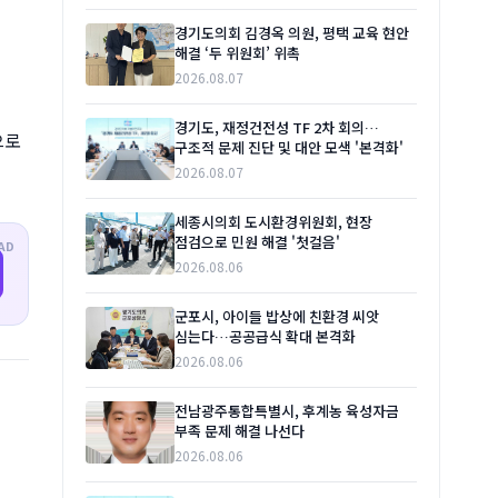
경기도의회 김경옥 의원, 평택 교육 현안
해결 ‘두 위원회’ 위촉
2026.08.07
경기도, 재정건전성 TF 2차 회의…
으로
구조적 문제 진단 및 대안 모색 '본격화'
2026.08.07
세종시의회 도시환경위원회, 현장
점검으로 민원 해결 '첫걸음'
AD
2026.08.06
군포시, 아이들 밥상에 친환경 씨앗
심는다…공공급식 확대 본격화
2026.08.06
전남광주통합특별시, 후계농 육성자금
부족 문제 해결 나선다
2026.08.06