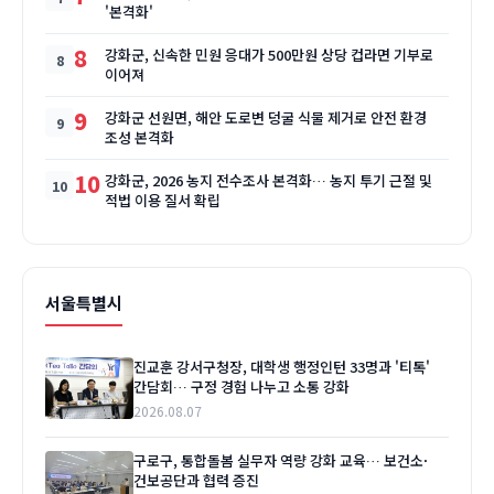
'본격화'
8
강화군, 신속한 민원 응대가 500만원 상당 컵라면 기부로
이어져
9
강화군 선원면, 해안 도로변 덩굴 식물 제거로 안전 환경
조성 본격화
10
강화군, 2026 농지 전수조사 본격화… 농지 투기 근절 및
적법 이용 질서 확립
서울특별시
진교훈 강서구청장, 대학생 행정인턴 33명과 '티톡'
간담회… 구정 경험 나누고 소통 강화
2026.08.07
구로구, 통합돌봄 실무자 역량 강화 교육… 보건소·
건보공단과 협력 증진