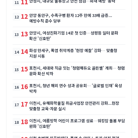
11
안성시, 대규모 물류창고 안전 점검…화재 예방 '총력'
12
안양 동안구, 수족구병 환자 12주 만에 33배 급증...
예방수칙 준수 당부
13
안양시, 여성친화기업 14곳 첫 인증…성평등 일터 문화
확산 '신호탄'
14
화성 만세구, 폭염 취약계층 '현장 예찰' 강화… 맞춤형
지원 시동
15
포천시, 세대와 직급 잇는 '청렴해듀오 골든벨' 개최… 청렴
문화 확산 박차
16
포천시, 청년 해외 연수 성과 공유회… '글로벌 인재' 육성
박차
17
이천시, 유해화학물질 취급사업장 안전관리 강화...현장
맞춤형 교육·자문 실시
18
이천시, 여름방학 어린이 프로그램 성료…워킹맘 돌봄 부담
완화 '신호탄'