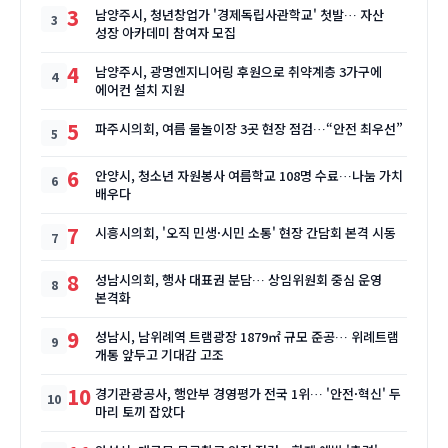
3
남양주시, 청년창업가 '경제독립사관학교' 첫발… 자산
성장 아카데미 참여자 모집
4
남양주시, 광명엔지니어링 후원으로 취약계층 3가구에
에어컨 설치 지원
5
파주시의회, 여름 물놀이장 3곳 현장 점검…“안전 최우선”
6
안양시, 청소년 자원봉사 여름학교 108명 수료…나눔 가치
배우다
7
시흥시의회, '오직 민생·시민 소통' 현장 간담회 본격 시동
8
성남시의회, 행사 대표권 분담… 상임위원회 중심 운영
본격화
9
성남시, 남위례역 트램광장 1879㎡ 규모 준공… 위례트램
개통 앞두고 기대감 고조
10
경기관광공사, 행안부 경영평가 전국 1위… '안전·혁신' 두
마리 토끼 잡았다