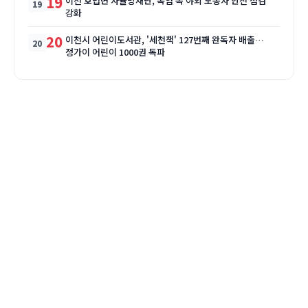
19
이천 호법면 자율방재단, 폭염 속 야외 노동자 안전 점검
강화
20
이천시 어린이도서관, '세천책' 127번째 완독자 배출…
정가이 어린이 1000권 독파