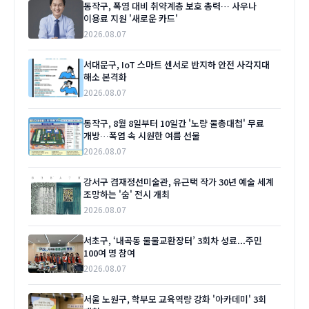
동작구, 폭염 대비 취약계층 보호 총력… 사우나
이용료 지원 '새로운 카드'
2026.08.07
서대문구, IoT 스마트 센서로 반지하 안전 사각지대
해소 본격화
2026.08.07
동작구, 8월 8일부터 10일간 '노량 물총대첩' 무료
개방…폭염 속 시원한 여름 선물
2026.08.07
강서구 겸재정선미술관, 유근택 작가 30년 예술 세계
조망하는 '숨' 전시 개최
2026.08.07
서초구, ‘내곡동 물물교환장터’ 3회차 성료...주민
100여 명 참여
2026.08.07
서울 노원구, 학부모 교육역량 강화 '아카데미' 3회