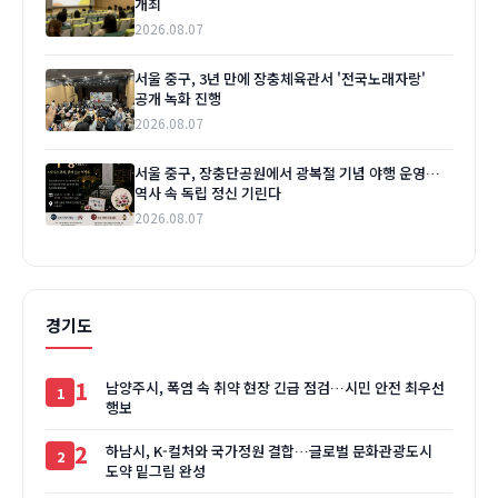
개최
2026.08.07
서울 중구, 3년 만에 장충체육관서 '전국노래자랑'
공개 녹화 진행
2026.08.07
서울 중구, 장충단공원에서 광복절 기념 야행 운영…
역사 속 독립 정신 기린다
2026.08.07
경기도
1
남양주시, 폭염 속 취약 현장 긴급 점검…시민 안전 최우선
행보
2
하남시, K-컬처와 국가정원 결합…글로벌 문화관광도시
도약 밑그림 완성