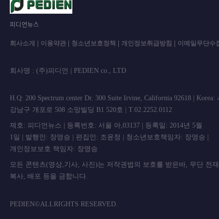
피디언뉴스
회사소개
|
이용약관
|
청소년보호정책
|
개인정보취급방침
|
이메일무단수
회사명 : (주)피디언 | PEDIEN co., L
H.Q: 200 Spectrum center Dr. 300 Suite Irvine, California 92618 | Korea
강남구 개포로 508 소망빌딩 B1 520호 | T.02.2252.0112
제호: 피디언뉴스 | 등록번호: 서울 아,03137 | 등록일: 2014년 5월
1일 | 발행인: 장영승 | 편집인: 조윤정 | 청소년보호책임자: 장영승 |
개인정보보호 책임자: 장영승
모든 콘텐츠(영상,기사, 사진)는 저작권법의 보호를 받은바, 무단 전
복사, 배포 등을 금합니
PEDIEN©ALLRIGHTS RESERVED.