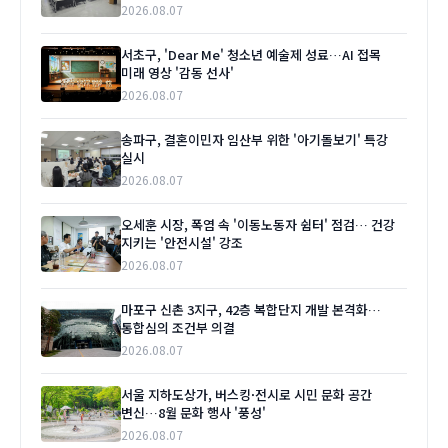
2026.08.07
서초구, 'Dear Me' 청소년 예술제 성료…AI 접목
미래 영상 '감동 선사'
2026.08.07
송파구, 결혼이민자 임산부 위한 '아기돌보기' 특강
실시
2026.08.07
오세훈 시장, 폭염 속 '이동노동자 쉼터' 점검… 건강
지키는 '안전시설' 강조
2026.08.07
마포구 신촌 3지구, 42층 복합단지 개발 본격화…
통합심의 조건부 의결
2026.08.07
서울 지하도상가, 버스킹·전시로 시민 문화 공간
변신…8월 문화 행사 '풍성'
2026.08.07