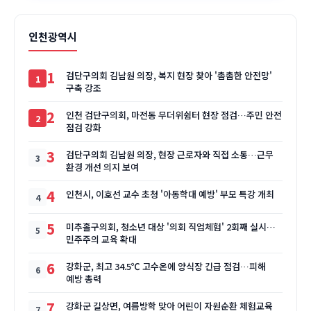
인천광역시
1
검단구의회 김남원 의장, 복지 현장 찾아 '촘촘한 안전망'
구축 강조
2
인천 검단구의회, 마전동 무더위쉼터 현장 점검…주민 안전
점검 강화
3
검단구의회 김남원 의장, 현장 근로자와 직접 소통…근무
환경 개선 의지 보여
4
인천시, 이호선 교수 초청 '아동학대 예방' 부모 특강 개최
5
미추홀구의회, 청소년 대상 '의회 직업체험' 2회째 실시…
민주주의 교육 확대
6
강화군, 최고 34.5℃ 고수온에 양식장 긴급 점검…피해
예방 총력
7
강화군 길상면, 여름방학 맞아 어린이 자원순환 체험교육