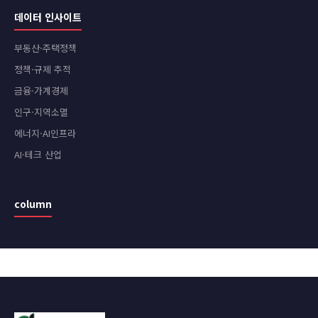
데이터 인사이트
부동산·주택정책
정책·규제 추적
금융·가계경제
인구·지역소멸
에너지·AI인프라
AI·테크 산업
column