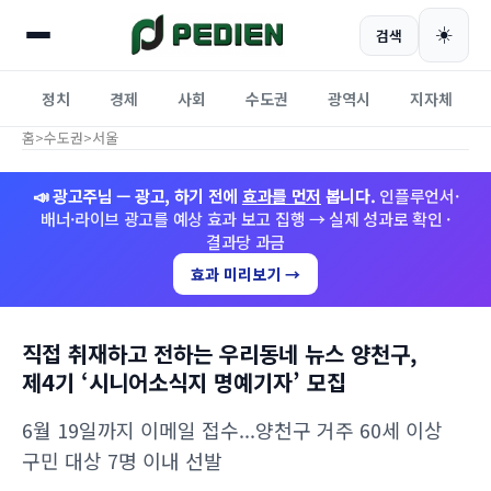
☀️
검색
정치
경제
사회
수도권
광역시
지자체
홈
>
수도권
>
서울
📣 광고주님 — 광고, 하기 전에
효과를 먼저
봅니다.
인플루언서·
배너·라이브 광고를 예상 효과 보고 집행 → 실제 성과로 확인 ·
결과당 과금
효과 미리보기 →
직접 취재하고 전하는 우리동네 뉴스 양천구,
제4기 ‘시니어소식지 명예기자’ 모집
6월 19일까지 이메일 접수...양천구 거주 60세 이상
구민 대상 7명 이내 선발