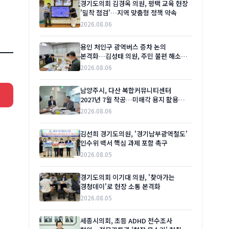
경기도의회 김경옥 의원, 평택 교육 현장
'밀착 점검'…지역 맞춤형 정책 약속
2026.08.06
용인 처인구 광역버스 증차 논의
본격화…김성태 의원, 주민 불편 해소
나섰다
2026.08.06
남양주시, 다산 복합커뮤니티센터
2027년 7월 착공…미매각 용지 활용
방안 마련 주문
2026.08.06
김선희 경기도의원, '경기남부광역철도'
인수위 백서 핵심 과제 포함 촉구
2026.08.05
경기도의회 이기대 의원, '찾아가는
경청데이'로 현장 소통 본격화
2026.08.05
세종시의회, 초등 ADHD 전수조사