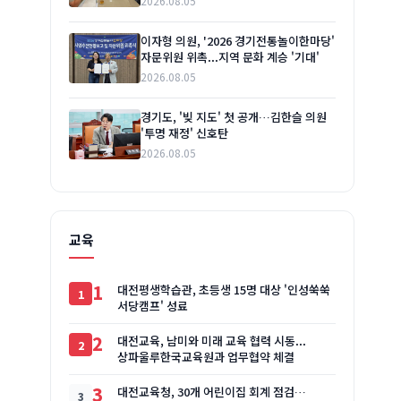
2026.08.05
이자형 의원, '2026 경기전통놀이한마당'
자문위원 위촉...지역 문화 계승 '기대'
2026.08.05
경기도, '빚 지도' 첫 공개…김한슬 의원
'투명 재정' 신호탄
2026.08.05
교육
1
대전평생학습관, 초등생 15명 대상 '인성쑥쑥
서당캠프' 성료
2
대전교육, 남미와 미래 교육 협력 시동...
상파울루한국교육원과 업무협약 체결
3
대전교육청, 30개 어린이집 회계 점검…