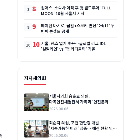
8
원어스, 소속사 이적 후 첫 월드투어 'FULL
MOON' 10월 서울서 시작
9
메이딘 마시로, 금발+스모키 변신 '24/11' 두
번째 콘셉트 공개
10
서울, 댄스 열기 후끈…글로벌 리그 IDL
'원밀리언' vs '잼 리퍼블릭' 격돌
일
지자체의회
서울시의회 송순효 의원,
마곡안전체험관서 가족과 '안전문화'
소통 행보
2026.08.06
최순자 의원, 포천 한탄강 개발
'지속가능한 미래' 집중… 예산 현황 및
도비사업 점검
게
2026.08.06