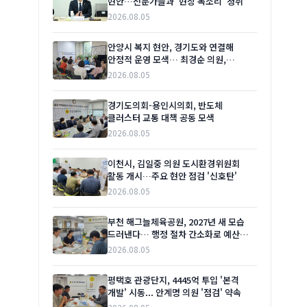
현안…전문가들과 '현장 목소리' 청취
2026.08.05
안양시 복지 현안, 경기도와 연결해
안정적 운영 모색… 최경순 의원,
관계자들과 머리 맞대
2026.08.05
경기도의회-용인시의회, 반도체
클러스터 교통 대책 공동 모색
2026.08.05
이천시, 김일중 의원 도시환경위원회
활동 개시…주요 현안 점검 '신호탄'
2026.08.05
부천 해그늘체육공원, 2027년 새 모습
드러낸다… 행정 절차 간소화로 예산
절감 '청신호'
2026.08.05
평택호 관광단지, 4445억 투입 '본격
개발' 시동... 안계명 의원 '점검' 약속