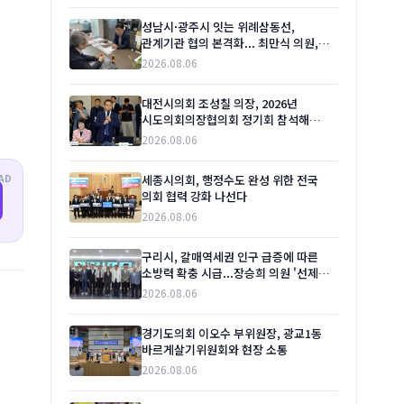
성남시·광주시 잇는 위례삼동선,
관계기관 협의 본격화... 최만식 의원,
추진 현황 점검
2026.08.06
대전시의회 조성칠 의장, 2026년
시도의회의장협의회 정기회 참석해
지방의회 발전 방안 논의
2026.08.06
AD
세종시의회, 행정수도 완성 위한 전국
의회 협력 강화 나선다
2026.08.06
구리시, 갈매역세권 인구 급증에 따른
소방력 확충 시급...장승희 의원 '선제적
대비' 촉구
2026.08.06
경기도의회 이오수 부위원장, 광교1동
바르게살기위원회와 현장 소통
2026.08.06