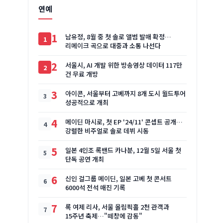
연예
1
남유정, 8월 중 첫 솔로 앨범 발매 확정…
리메이크 곡으로 대중과 소통 나선다
2
서울시, AI 개발 위한 방송영상 데이터 117만
건 무료 개방
3
아이콘, 서울부터 고베까지 8개 도시 월드투어
성공적으로 개최
4
메이딘 마시로, 첫 EP '24/11' 콘셉트 공개…
강렬한 비주얼로 솔로 데뷔 시동
5
일본 4인조 록밴드 카나분, 12월 5일 서울 첫
단독 공연 개최
6
신인 걸그룹 메이딘, 일본 고베 첫 콘서트
6000석 전석 매진 기록
7
록 여제 리사, 서울 올림픽홀 2천 관객과
15주년 축제…"떼창에 감동"